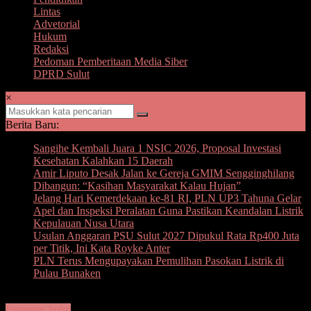
Lintas
Advetorial
Hukum
Redaksi
Pedoman Pemberitaan Media Siber
DPRD Sulut
×
Berita Baru:
Sangihe Kembali Juara 1 NSIC 2026, Proposal Investasi
Kesehatan Kalahkan 15 Daerah
Amir Liputo Desak Jalan ke Gereja GMIM Sengginghilang
Dibangun: “Kasihan Masyarakat Kalau Hujan”
Jelang Hari Kemerdekaan ke-81 RI, PLN UP3 Tahuna Gelar
Apel dan Inspeksi Peralatan Guna Pastikan Keandalan Listrik
Kepulauan Nusa Utara
Usulan Anggaran PSU Sulut 2027 Dipukul Rata Rp400 Juta
per Titik, Ini Kata Royke Anter
PLN Terus Mengupayakan Pemulihan Pasokan Listrik di
Pulau Bunaken
Pemprov Sulut