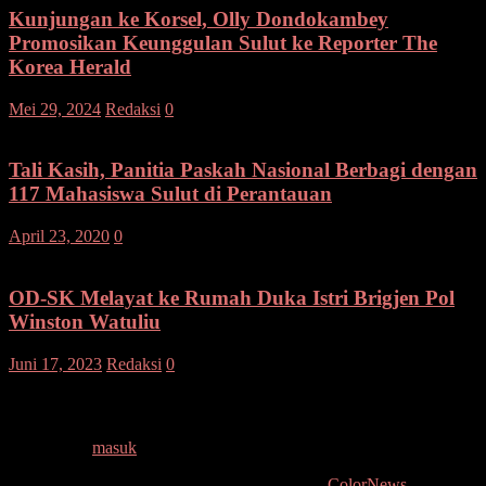
Kunjungan ke Korsel, Olly Dondokambey
Promosikan Keunggulan Sulut ke Reporter The
Korea Herald
Mei 29, 2024
Redaksi
0
Tali Kasih, Panitia Paskah Nasional Berbagi dengan
117 Mahasiswa Sulut di Perantauan
April 23, 2020
0
OD-SK Melayat ke Rumah Duka Istri Brigjen Pol
Winston Watuliu
Juni 17, 2023
Redaksi
0
Tinggalkan Balasan
Anda harus
masuk
untuk berkomentar.
Copyright © 2026
. All rights reserved. Tema:
ColorNews
oleh