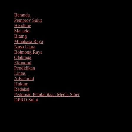
Lompat
Agustus 8, 2026
ke
Beranda
konten
Pemprov Sulut
Headline
Manado
Bitung
Minahasa Raya
Nusa Utara
Bolmong Raya
Olahraga
Ekonomi
Pendidikan
Lintas
Advetorial
Hukum
Redaksi
Pedoman Pemberitaan Media Siber
DPRD Sulut