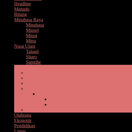
Headline
Manado
Bitung
Minahasa Raya
Minahasa
Minsel
Minut
Mitra
Nusa Utara
Talaud
Sitaro
Sangihe
Bolmong Raya
Kotamobagu
Boltim
Bolsel
Bolmut
Gaya Hidup
Kesehatan
Kuliner
Bolmong
Olahraga
Ekonomi
Pendidikan
Lintas