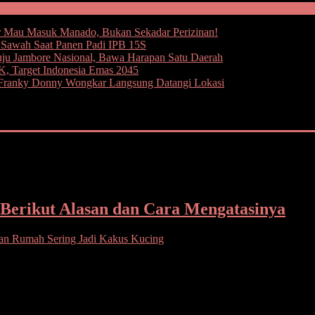
 Mau Masuk Manado, Bukan Sekadar Perizinan!
e Sawah Saat Panen Padi IPB 15S
uju Jambore Nasional, Bawa Harapan Satu Daerah
 Target Indonesia Emas 2045
i Franky Donny Wongkar Langsung Datangi Lokasi
Berikut Alasan dan Cara Mengatasinya
n Rumah Sering Jadi Kakus Kucing
an kucing tempat buang air. Taman untuk kita nikmati hirup udara segar