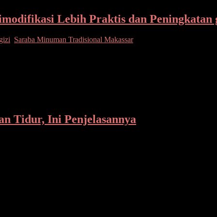
odifikasi Lebih Praktis dan Peningkatan 
gizi
,
Saraba Minuman Tradisional Makassar
is Makassar. Rasanya manis dan gurih dari santan dan gula aren, deng
 Tidur, Ini Penjelasannya
enyebabnya bermain Hanphone (HP) menjelang atau sebelum tidur. Di er