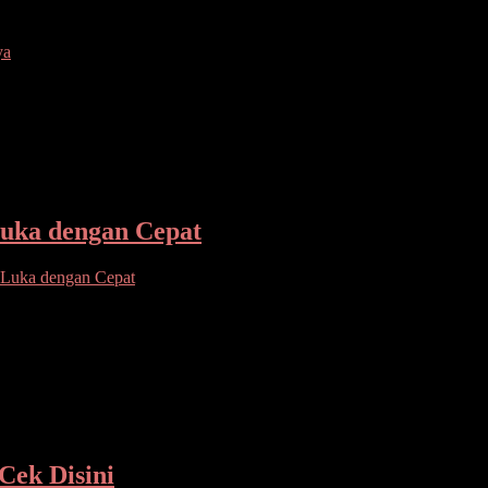
ya
s dan telah membudidayakannya selama berabad-abad untuk masakan dan
uka dengan Cepat
Luka dengan Cepat
isional di Cina ,Korea dan Taiwan. Berbagai khasiat kesehatan. Binah
Cek Disini