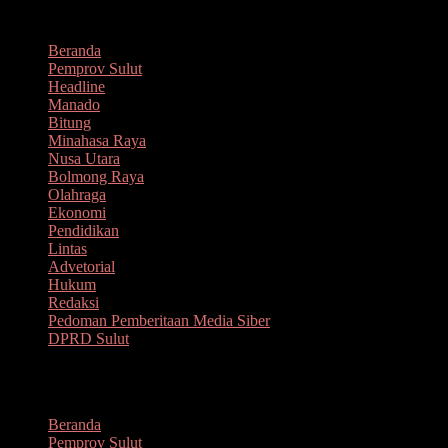
Lompat
Agustus 6, 2026
ke
Beranda
konten
Pemprov Sulut
Headline
Manado
Bitung
Minahasa Raya
Nusa Utara
Bolmong Raya
Olahraga
Ekonomi
Pendidikan
Lintas
Advetorial
Hukum
Redaksi
Pedoman Pemberitaan Media Siber
DPRD Sulut
Menu
Beranda
Pemprov Sulut