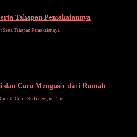
 Serta Tahapan Pemakaiannya
at Serta Tahapan Pemakaiannya
erawat, membersihkan, melembapkan, melindungi, dan memperbaiki kulit
iri dan Cara Mengusir dari Rumah
i Rumah
,
Curut Beda dengan Tikus
ng panjang dan mata kecil. Curut juga disebut Celurut berbeda dari t