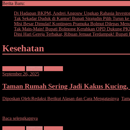
Berita Baru:
Di Hadapan BKPM, Andrei Angouw Ungkap Rahasia Investor
Tak Sekadar Duduk di Kantor! Bupati Sirajudin Pilih Turun k
Misi Besar Dimulai! Kontingen Pramuka Bolmut Dilepas Men
Tak Main-Main! Bupati Bolmong Kerahkan OPD Dukung PKK,
Dini Hari Gereja Terbakar, Ribuan Jemaat Terdampak! Bupat
Kesehatan
Gaya Hidup
Headline
Kesehatan
September 26, 2025
Taman Rumah Sering Jadi Kakus Kucing, 
Diposkan Oleh:Redaksi
Berikut Alasan dan Cara Mengatasinya
,
Tama
Masalah satu ini seringkali membuat kesal. Punya taman tapi dijadik
Baca selengkapnya
Gaya Hidup
Headline
Kesehatan