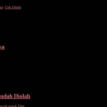
as
,
Cek Disini
ietas dan tingkat kematangannya. Nanas yang matang cenderung manis 
ya
 pengalaman turun temurun dan hasil penelitian tanaman merambat ini k
udah Diolah
ocok untuk Diet