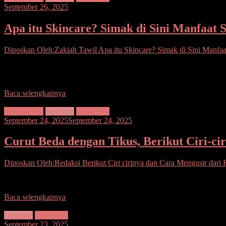
September 26, 2025
Apa itu Skincare? Simak di Sini Manfaat
Diposkan Oleh:Zakiah Tawil
Apa itu Skincare? Simak di Sini Manfa
Skincare adalah rangkaian kegiatan atau penggunaan produk untuk m
mengatasi masalah
Baca selengkapnya
Gaya Hidup
Headline
Kesehatan
September 24, 2025
September 24, 2025
Curut Beda dengan Tikus, Berikut Ciri-c
Diposkan Oleh:Redaksi
Berikut Ciri cirinya dan Cara Mengusir dar
Curut adalah hewan insektivora kecil bertubuh ramping dengan monco
Baca selengkapnya
Headline
Kesehatan
September 23, 2025