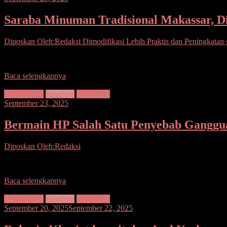
Saraba Minuman Tradisional Makassar, Dim
Diposkan Oleh:Redaksi
Dimodifikasi Lebih Praktis dan Peningkatan 
Saraba minuman tradisional dari Sulawesi Selatan khususnya suku Bug
Baca selengkapnya
Gaya Hidup
Headline
Kesehatan
September 23, 2025
Bermain HP Salah Satu Penyebab Gangguan
Diposkan Oleh:Redaksi
Tidur tidak nyenyak menjadi masalah kebanyakan orang. Salah satu p
Baca selengkapnya
Gaya Hidup
Headline
Kesehatan
September 20, 2025
September 22, 2025