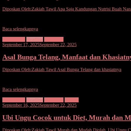
Diposkan Oleh:Zakiah Tawil
Apa Saja Kandungan Nutrisi Buah Nan
Buah nanas memiliki rasa perpaduan manis dan asam, tergantung var
Baca selengkapnya
Gaya Hidup
Headline
Kesehatan
September 17, 2025
September 22, 2025
Asal Bunga Telang, Manfaat dan Khasiatn
Diposkan Oleh:Zakiah Tawil
Asal Bunga Telang dan khasiatnya
Bunga Telang atau Clitoria ternatea mulai dikenal secara luas. Dari
Baca selengkapnya
Gaya Hidup
Headline
Kesehatan
Kuliner
September 16, 2025
September 22, 2025
Ubi Ungu Cocok untuk Diet, Murah dan M
Diposkan Oleh:Zakiah Tawil
Murah dan Mudah Diolah
,
Ubi Ungu C