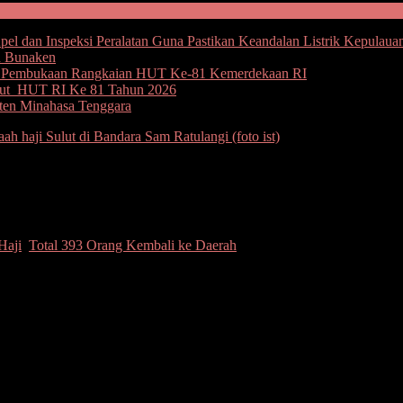
l dan Inspeksi Peralatan Guna Pastikan Keandalan Listrik Kepulaua
u Bunaken
an Pembukaan Rangkaian HUT Ke-81 Kemerdekaan RI
but HUT RI Ke 81 Tahun 2026
ten Minahasa Tenggara
 Haji, Total 393 Orang Kembali ke Daera
Haji
,
Total 393 Orang Kembali ke Daerah
Utara yang telah menunaikan ibadah di Tanah Suci mulai kembali ke d
langi
, Minggu (14/6/2026).
 193 jamaah tiba lebih dahulu menggunakan penerbangan Lion Air JT
3668 sekitar pukul 15.00 WITA.