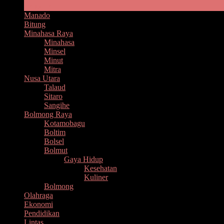
Headline
Manado
Bitung
Minahasa Raya
Minahasa
Minsel
Minut
Mitra
Nusa Utara
Talaud
Sitaro
Sangihe
Bolmong Raya
Kotamobagu
Boltim
Bolsel
Bolmut
Gaya Hidup
Kesehatan
Kuliner
Bolmong
Olahraga
Ekonomi
Pendidikan
Lintas