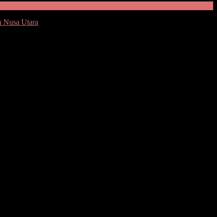
n Nusa Utara
h
aerah. Pemerintah Provinsi Sulawesi Utara menyambut kedatangan
 3664 yang mendarat sekitar pukul 09.45 WITA. Selanjutnya, 192