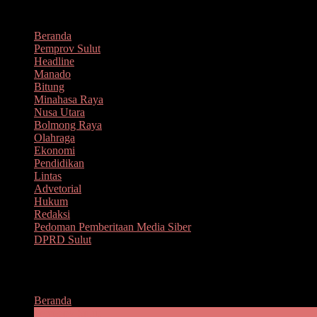
Lompat
Agustus 7, 2026
ke
Beranda
konten
Pemprov Sulut
Headline
Manado
Bitung
Minahasa Raya
Nusa Utara
Bolmong Raya
Olahraga
Ekonomi
Pendidikan
Lintas
Advetorial
Hukum
Redaksi
Pedoman Pemberitaan Media Siber
DPRD Sulut
Menu
Beranda
Pemprov Sulut