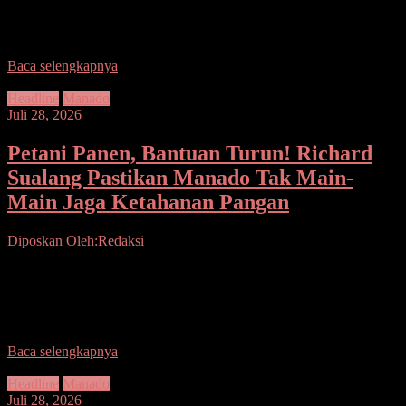
meleset hingga akhir tahun, Bupati Bolaang Mongondow Utara Dr.
Sirajudin Lasena langsung mengumpulkan seluruh pimpinan OPD,
camat,
Baca selengkapnya
Headline
Manado
Juli 28, 2026
Petani Panen, Bantuan Turun! Richard
Sualang Pastikan Manado Tak Main-
Main Jaga Ketahanan Pangan
Diposkan Oleh:Redaksi
Seputarsulutnews.co,Manado– Saat banyak daerah berpacu
menghadapi ancaman pangan, Manado memilih turun langsung ke
sawah memanen jagung sekaligus menggelontorkan bantuan untuk
petani. Suasana panen jagung
Baca selengkapnya
Headline
Manado
Juli 28, 2026