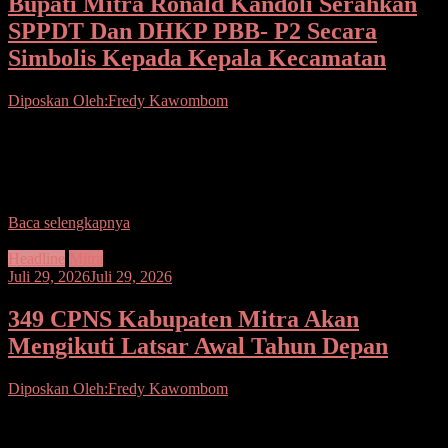
Bupati Mitra Ronald Kandoli Serahkan
SPPDT Dan DHKP PBB- P2 Secara
Simbolis Kepada Kepala Kecamatan
Diposkan Oleh:Fredy Kawombom
Seputarsulutnews.co. Mitra.- Bupati Kabupaten Minahasa Tenggara
(Mitra) Ronald Kandoli secara resmi menyerahkan Surat
Pemberitahuan Pajak Daerah Terhutang (SPPDT) dan Daftar
Himpunan Ketetapan Pajak (DHKP) Pajak
Baca selengkapnya
Headline
Mitra
Juli 29, 2026
Juli 29, 2026
349 CPNS Kabupaten Mitra Akan
Mengikuti Latsar Awal Tahun Depan
Diposkan Oleh:Fredy Kawombom
Seputarsulutnews.co. Mitra.– Sebanyak 349 Calon Pegawai Negeri
Sipil (CPNS) yang ada di Kabupaten Minahasa Tenggara (Mitra)