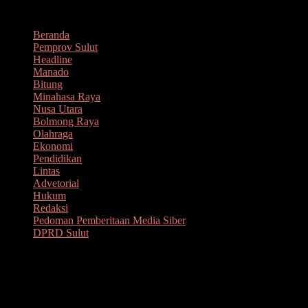
Lompat
Agustus 9, 2026
ke
Beranda
konten
Pemprov Sulut
Headline
Manado
Bitung
Minahasa Raya
Nusa Utara
Bolmong Raya
Olahraga
Ekonomi
Pendidikan
Lintas
Advetorial
Hukum
Redaksi
Pedoman Pemberitaan Media Siber
DPRD Sulut