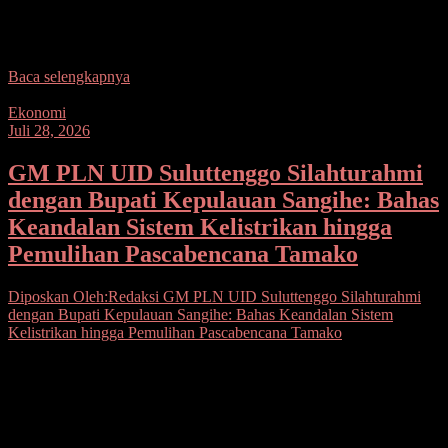
Distribusi Sulawesi Utara, Sulawesi Tengah, dan Gorontalo (UID
Suluttenggo) bersama PLN UP3 Tahuna menyalurkan 215 paket
bantuan
Baca selengkapnya
Ekonomi
Juli 28, 2026
GM PLN UID Suluttenggo Silahturahmi
dengan Bupati Kepulauan Sangihe: Bahas
Keandalan Sistem Kelistrikan hingga
Pemulihan Pascabencana Tamako
Diposkan Oleh:Redaksi
GM PLN UID Suluttenggo Silahturahmi
dengan Bupati Kepulauan Sangihe: Bahas Keandalan Sistem
Kelistrikan hingga Pemulihan Pascabencana Tamako
Seputarsulutnews.co, Tahuna– PT PLN (Persero) Unit Induk
Distribusi (UID) Sulawesi Utara, Sulawesi Tengah, dan Gorontalo
(Suluttenggo) terus memperkuat sinergi dan kolaborasi dengan
pemerintah daerah