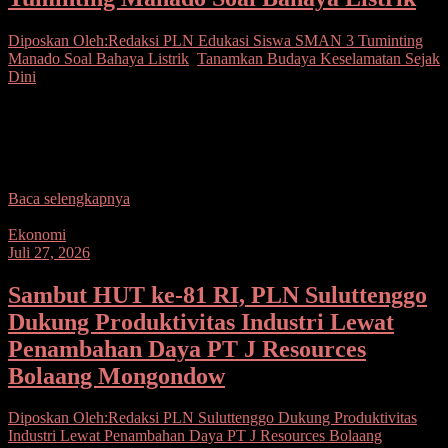
Diposkan Oleh:Redaksi
PLN Edukasi Siswa SMAN 3 Tuminting
Manado Soal Bahaya Listrik
,
Tanamkan Budaya Keselamatan Sejak
Dini
Seputarsulutnews.co, Manado– PT PLN (Persero) melalui Unit
Pelaksana Pengatur Distribusi (UP2D) Suluttenggo menggelar
program PLN Goes To School di SMA Negeri 3 Tuminting,
Manado,
Baca selengkapnya
Ekonomi
Juli 27, 2026
Sambut HUT ke-81 RI, PLN Suluttenggo
Dukung Produktivitas Industri Lewat
Penambahan Daya PT J Resources
Bolaang Mongondow
Diposkan Oleh:Redaksi
PLN Suluttenggo Dukung Produktivitas
Industri Lewat Penambahan Daya PT J Resources Bolaang