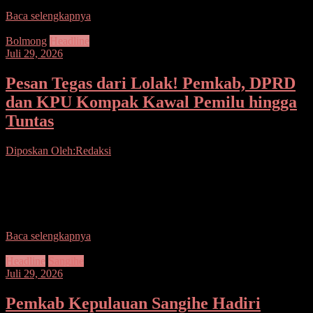
Baca selengkapnya
Bolmong
Headline
Juli 29, 2026
Pesan Tegas dari Lolak! Pemkab, DPRD
dan KPU Kompak Kawal Pemilu hingga
Tuntas
Diposkan Oleh:Redaksi
Seputarsulutnews.co, Bolmong–Tak ingin proses demokrasi di
Bolaang Mongondow menyisakan celah persoalan, seluruh unsur
pimpinan daerah memilih bergerak bersama memperkuat koordinasi
dengan penyelenggara pemilu. Langkah
Baca selengkapnya
Headline
Sangihe
Juli 29, 2026
Pemkab Kepulauan Sangihe Hadiri