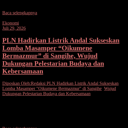
akan mengikuti Pelatihan Wajib (Latsar) yang lebih dikenal
Baca selengkapnya
Ekonomi
Juli 29, 2026
PLN Hadirkan Listrik Andal Sukseskan
Lomba Masamper “Oikumene
Bermazmur” di Sangihe, Wujud
Dukungan Pelestarian Budaya dan
Kebersamaan
Diposkan Oleh:Redaksi
PLN Hadirkan Listrik Andal Sukseskan
Lomba Masamper "Oikumene Bermazmur" di Sangihe
,
Wujud
Dukungan Pelestarian Budaya dan Kebersamaan
Seputarsulutnews.co, Tahuna– PT PLN (Persero) menegaskan
komitmennya dalam mendukung kegiatan kemasyarakatan dan
pelestarian budaya lokal melalui penyediaan pasokan listrik yang
andal. Melalui Unit Layanan