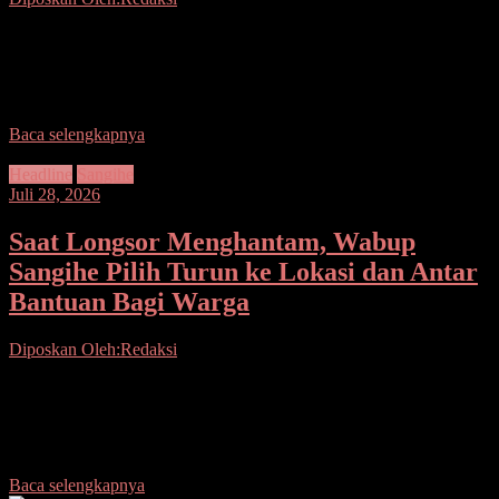
Seputarsulutnews.co,Manado– Di tengah tuntutan pelayanan publik
yang semakin tinggi, langkah Inspektorat Kota Manado mendatangi
Dinas Pendidikan dan Kebudayaan menjadi sinyal kuat bahwa
efektivitas program
Baca selengkapnya
Headline
Sangihe
Juli 28, 2026
Saat Longsor Menghantam, Wabup
Sangihe Pilih Turun ke Lokasi dan Antar
Bantuan Bagi Warga
Diposkan Oleh:Redaksi
Seputarsulutnews.co, Sangihe– Ketika bencana menguji ketahanan
warga, Wakil Bupati Kepulauan Sangihe Tendris Bulahari datang
langsung ke titik terdampak, memastikan bantuan bergerak lebih
cepat daripada
Baca selengkapnya