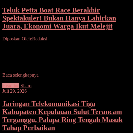
Teluk Petta Boat Race Berakhir
Spektakuler! Bukan Hanya Lahirkan
Juara, Ekonomi Warga Ikut Melejit
Diposkan Oleh:Redaksi
Seputarsulutnews.co, Sangihe– Riuh tepuk tangan menutup Teluk
Petta Boat Race Championship, tetapi kemenangan sesungguhnya
justru dirasakan masyarakat yang menikmati geliat ekonomi dan
promosi besar-besaran
Baca selengkapnya
Headline
Sitaro
Juli 29, 2026
Jaringan Telekomunikasi Tiga
Kabupaten Kepulauan Sulut Terancam
Terganggu, Palapa Ring Tengah Masuk
Tahap Perbaikan