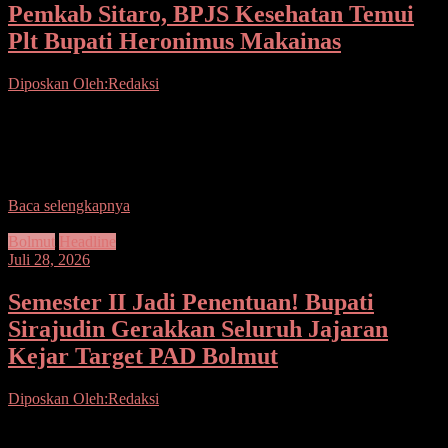
Pemkab Sitaro, BPJS Kesehatan Temui
Plt Bupati Heronimus Makainas
Diposkan Oleh:Redaksi
Seputarsulutnews.co, Sitaro– Di tengah pentingnya akses layanan
kesehatan bagi masyarakat, pertemuan Plt. Bupati Sitaro dengan
BPJS Kesehatan langsung menyita perhatian karena menyangkut
sinergi pelayanan
Baca selengkapnya
Bolmut
Headline
Juli 28, 2026
Semester II Jadi Penentuan! Bupati
Sirajudin Gerakkan Seluruh Jajaran
Kejar Target PAD Bolmut
Diposkan Oleh:Redaksi
Seputarsulutnews.co, Boltara– Tak ingin target pendapatan daerah