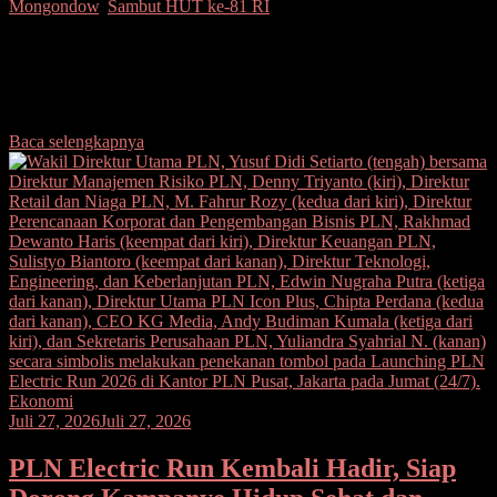
Mongondow
,
Sambut HUT ke-81 RI
Seputarsulutnews.co, Bolaang Mongondow– Dalam semangat
menyambut Hari Ulang Tahun (HUT) ke-81 Republik Indonesia,
PT PLN (Persero) Unit Induk Distribusi Sulawesi Utara, Sulawesi
Tengah, dan
Baca selengkapnya
Ekonomi
Juli 27, 2026
Juli 27, 2026
PLN Electric Run Kembali Hadir, Siap