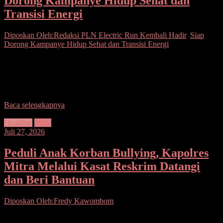
Dorong Kampanye Hidup Sehat dan
Transisi Energi
Diposkan Oleh:Redaksi
PLN Electric Run Kembali Hadir
,
Siap
Dorong Kampanye Hidup Sehat dan Transisi Energi
Seputarsulutnews.co, Jakarta– PT PLN (Persero) siap menggelar
PLN Electric Run 2026 sebagai ajang lari yang mengusung
semangat hidup sehat sekaligus kampanye transisi energi.
Mengangkat
Baca selengkapnya
Headline
Mitra
Juli 27, 2026
‎Peduli Anak Korban Bullying, Kapolres
Mitra Melalui Kasat Reskrim Datangi
dan Beri Bantuan
Diposkan Oleh:Fredy Kawombom
Seputarsulutnews.co. Mitra.- Bentuk nyata kepedulian Polri