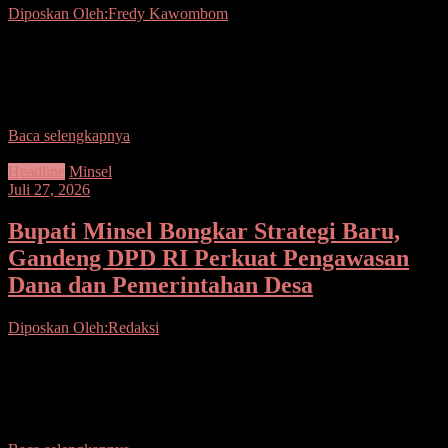
Diposkan Oleh:Fredy Kawombom
Seputarsulutnews co.Mitra.- Bupati Minahasa Tenggara (Mitra)
Ronald Kandoli didampingi Ketua TP-PKK Kabupaten Ny. Stefa
Kandoli Antou, bersama Wakil Bupati Fredy Tuda beserta Wakil
Ketua
Baca selengkapnya
Headline
Minsel
Juli 27, 2026
Bupati Minsel Bongkar Strategi Baru,
Gandeng DPD RI Perkuat Pengawasan
Dana dan Pemerintahan Desa
Diposkan Oleh:Redaksi
Seputarsulutnews.co, Minsel— Ketika pengelolaan desa menjadi
perhatian publik, Bupati Minahasa Selatan Franky Donny Wongkar
mengambil langkah besar: memperkuat pengawasan dari tingkat
desa dengan menggandeng