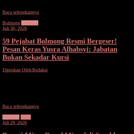
PKK dan pemerintah kelurahan lebih peka membaca persoalan
Baca selengkapnya
Bolmong
Headline
Juli 30, 2026
59 Pejabat Bolmong Resmi Bergeser!
Pesan Keras Yusra Alhabsyi: Jabatan
Bukan Sekadar Kursi
Diposkan Oleh:Redaksi
Seputarsulutnews.co, Bolmong — Kursi berganti, tanggung jawab
ikut membesar! Sebanyak 59 pejabat di lingkungan Pemerintah
Kabupaten Bolaang Mongondow resmi dilantik, dengan satu pesan
utama
Baca selengkapnya
Headline
Mitra
Juli 29, 2026