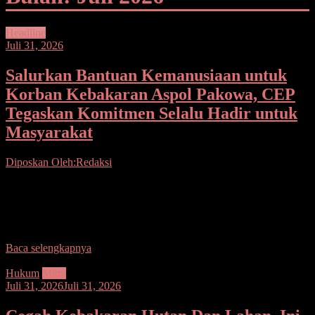
Headline
Juli 31, 2026
Salurkan Bantuan Kemanusiaan untuk
Korban Kebakaran Aspol Pakowa, CEP
Tegaskan Komitmen Selalu Hadir untuk
Masyarakat
Diposkan Oleh:Redaksi
SEPUTARSULUTNEWS.CO—Wujud kepedulian terhadap
masyarakat yang tertimpa musibah kembali ditunjukkan Anggota
DPR RI Daerah Pemilihan Sulawesi Utara (Sulut) dari Fraksi Partai
Golkar, Christiany Eugenia
Baca selengkapnya
Hukum
Mitra
Juli 31, 2026
Juli 31, 2026