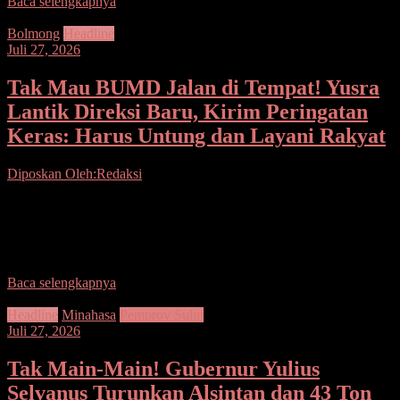
Baca selengkapnya
Bolmong
Headline
Juli 27, 2026
Tak Mau BUMD Jalan di Tempat! Yusra
Lantik Direksi Baru, Kirim Peringatan
Keras: Harus Untung dan Layani Rakyat
Diposkan Oleh:Redaksi
Seputarsulutnews.co,Bolmong – Tak ingin Badan Usaha Milik
Daerah (BUMD) terus berkutat dengan persoalan lama, Bupati
Bolaang Mongondow (Bolmong) Yusra Alhabsyi mengambil
langkah tegas dengan
Baca selengkapnya
Headline
Minahasa
Pemprov Sulut
Juli 27, 2026
Tak Main-Main! Gubernur Yulius
Selvanus Turunkan Alsintan dan 43 Ton