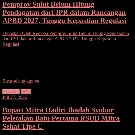
Pemprov Sulut Belum Hitung
Pendapatan dari IPR dalam Rancangan
APBD 2027, Tunggu Kepastian Regulasi
Diposkan Oleh:Redaksi
Pemprov Sulut Belum Hitung Pendapatan
dari IPR dalam Rancangan APBD 2027
,
Tunggu Kepastian
Regulasi
Seputarsulutnews.co, Manado-Pemerintah Provinsi Sulawesi Utara
memutuskan belum memasukkan potensi Pendapatan Asli Daerah
(PAD) yang berasal dari penerbitan Izin Pertambangan Rakyat
(IPR) ke dalam proyeksi
Baca selengkapnya
Headline
Mitra
Juli 27, 2026
Bupati Mitra Hadiri Ibadah Syukur
Peletakan Batu Pertama RSUD Mitra
Sehat Tipe C