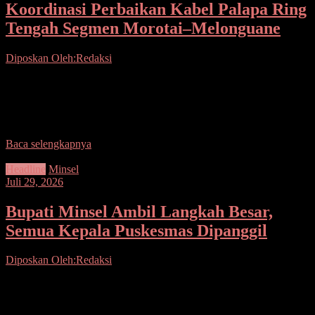
Koordinasi Perbaikan Kabel Palapa Ring
Tengah Segmen Morotai–Melonguane
Diposkan Oleh:Redaksi
Seputarsulutnews.co, Sangihe– Bupati Kabupaten Kepulauan
Sangihe, Michael Thungari, S.E., M.M., didampingi Kepala Dinas
Komunikasi dan Informatika Daerah Kabupaten Kepulauan
Sangihe, Ronald Lumiu, S.H., menghadiri
Baca selengkapnya
Headline
Minsel
Juli 29, 2026
Bupati Minsel Ambil Langkah Besar,
Semua Kepala Puskesmas Dipanggil
Diposkan Oleh:Redaksi
Seputarsulutnews.co, Minsel– Di tengah tuntutan pelayanan
kesehatan yang semakin tinggi, Bupati Minahasa Selatan Franky
Donny Wongkar mengambil langkah tegas dengan mengumpulkan