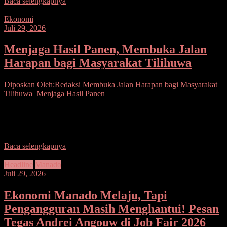
Baca selengkapnya
Ekonomi
Juli 29, 2026
Menjaga Hasil Panen, Membuka Jalan
Harapan bagi Masyarakat Tilihuwa
Diposkan Oleh:Redaksi
Membuka Jalan Harapan bagi Masyarakat
Tilihuwa
,
Menjaga Hasil Panen
Seputarsulutnews.co, Gorontalo– Bagi masyarakat Kelurahan
Tilihuwa, Gorontalo, hasil panen bukan sekadar tumpukan kacang
tanah yang siap dijual. Di balik setiap karung yang dipikul dari
Baca selengkapnya
Headline
Manado
Juli 29, 2026
Ekonomi Manado Melaju, Tapi
Pengangguran Masih Menghantui! Pesan
Tegas Andrei Angouw di Job Fair 2026