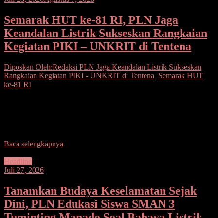
Semarak HUT ke-81 RI, PLN Jaga
Keandalan Listrik Sukseskan Rangkaian
Kegiatan PIKI – UNKRIT di Tentena
Diposkan Oleh:Redaksi
PLN Jaga Keandalan Listrik Sukseskan
Rangkaian Kegiatan PIKI - UNKRIT di Tentena
,
Semarak HUT
ke-81 RI
Seputarsulutnews.co, Poso– Menyambut Hari Ulang Tahun (HUT)
ke-81 Kemerdekaan Republik Indonesia, PT PLN (Persero) Unit
Pelaksana Pelayanan Pelanggan (UP3) Palu kembali membuktikan
komitmennya dalam
Baca selengkapnya
Headline
Juli 27, 2026
Tanamkan Budaya Keselamatan Sejak
Dini, PLN Edukasi Siswa SMAN 3
Tuminting Manado Soal Bahaya Listrik