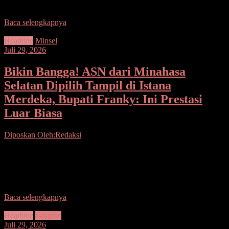
seluruh kepala puskesmas
Baca selengkapnya
Headline
Minsel
Juli 29, 2026
Bikin Bangga! ASN dari Minahasa
Selatan Dipilih Tampil di Istana
Merdeka, Bupati Franky: Ini Prestasi
Luar Biasa
Diposkan Oleh:Redaksi
Seputarsulutnews.co, Minsel– Tak semua orang mendapat
kesempatan berdiri di panggung kenegaraan Indonesia, namun ASN
asal Minahasa Selatan ini berhasil menembus seleksi ketat hingga
dipercaya
Baca selengkapnya
Headline
Sangihe
Juli 29, 2026