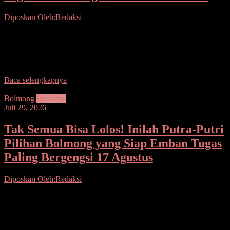
Diposkan Oleh:Redaksi
Seputarsulutnews.co, Manado– Saat banyak orang mengira
ekonomi yang tumbuh pesat otomatis membuka banyak pekerjaan,
Wali Kota Manado justru mengungkap kenyataan berbeda
pengangguran masih menjadi
Baca selengkapnya
Bolmong
Headline
Juli 29, 2026
Tak Semua Bisa Lolos! Inilah Putra-Putri
Pilihan Bolmong yang Siap Emban Tugas
Paling Bergengsi 17 Agustus
Diposkan Oleh:Redaksi
Seputarsulutnews.co, Bolmong – Perjuangan mereka belum selesai.
Setelah melewati seleksi yang menyisihkan banyak peserta, putra-
putri terbaik Bolaang Mongondow kini menghadapi ujian
sesungguhnya: 21 hari