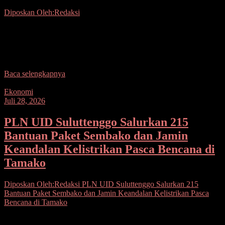
Diposkan Oleh:Redaksi
Seputarsulutnews.co, Sitaro– Warga Sitaro, Sangihe, dan Talaud
diminta bersiap karena layanan telekomunikasi berpotensi terganggu
saat perbaikan Palapa Ring Tengah segmen Melonguane–Morotai
mulai dilaksanakan. Potensi
Baca selengkapnya
Ekonomi
Juli 28, 2026
PLN UID Suluttenggo Salurkan 215
Bantuan Paket Sembako dan Jamin
Keandalan Kelistrikan Pasca Bencana di
Tamako
Diposkan Oleh:Redaksi
PLN UID Suluttenggo Salurkan 215
Bantuan Paket Sembako dan Jamin Keandalan Kelistrikan Pasca
Bencana di Tamako
Seputarsulutnews.co, Tahuna– PT PLN (Persero) Unit Induk