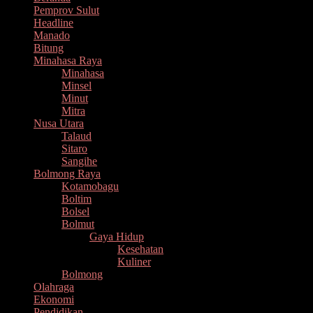
Pemprov Sulut
Headline
Manado
Bitung
Minahasa Raya
Minahasa
Minsel
Minut
Mitra
Nusa Utara
Talaud
Sitaro
Sangihe
Bolmong Raya
Kotamobagu
Boltim
Bolsel
Bolmut
Gaya Hidup
Kesehatan
Kuliner
Bolmong
Olahraga
Ekonomi
Pendidikan