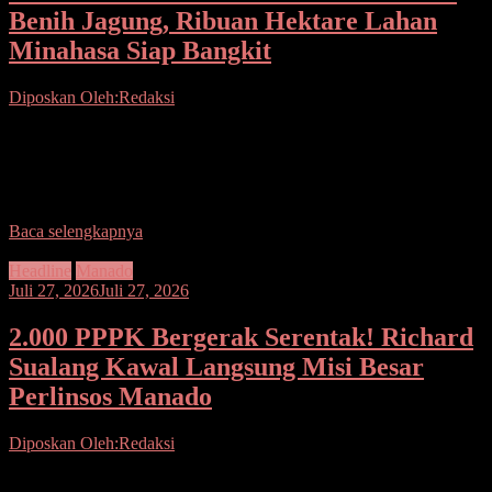
Benih Jagung, Ribuan Hektare Lahan
Minahasa Siap Bangkit
Diposkan Oleh:Redaksi
Seputarsulutnews.co, Minahasa– Saat ancaman ketahanan pangan
terus menjadi perhatian, Gubernur Sulawesi Utara Yulius Selvanus
memilih bergerak cepat dengan mengirim bantuan besar yang
ditargetkan menghidupkan
Baca selengkapnya
Headline
Manado
Juli 27, 2026
Juli 27, 2026
2.000 PPPK Bergerak Serentak! Richard
Sualang Kawal Langsung Misi Besar
Perlinsos Manado
Diposkan Oleh:Redaksi
Seputarsulutnews.co,Manado – Tak ingin lagi ada bantuan sosial