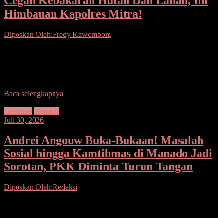
Cegah Kebakaran Hutan Dan Lahan, Ini
Himbauan Kapolres Mitra!
Diposkan Oleh:Fredy Kawombom
Seputarsulutnews.Co. Mitra.- Mengantisipasi kebakaran hutan di
musim kemarau ini, Kapolres Minahasa Tenggara AKBP Handoko
Sanjaya S.I.K, M.Han menghimbau masyarakat untuk mencegah
kebakaran hutan dan
Baca selengkapnya
Headline
Manado
Juli 30, 2026
Andrei Angouw Buka-Bukaan! Masalah
Sosial hingga Kamtibmas di Manado Jadi
Sorotan, PKK Diminta Turun Tangan
Diposkan Oleh:Redaksi
Seputarsulutnews.co, Manado — Jangan tunggu masalah membesar
baru bergerak; Wali Kota Manado Andrei Angouw meminta kader