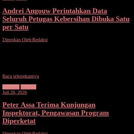
Andrei Angouw Perintahkan Data
Seluruh Petugas Kebersihan Dibuka Satu
per Satu
Diposkan Oleh:Redaksi
Seputarsulutnews.co, Manado– Persoalan kebersihan kembali
menjadi perhatian serius Pemerintah Kota Manado. Wali Kota
Andrei Angouw memimpin rapat lanjutan bersama jajaran
Kecamatan Malalayang dan Kecamatan
Baca selengkapnya
Headline
Manado
Juli 28, 2026
Peter Assa Terima Kunjungan
Inspektorat, Pengawasan Program
Diperketat
Diposkan Oleh:Redaksi