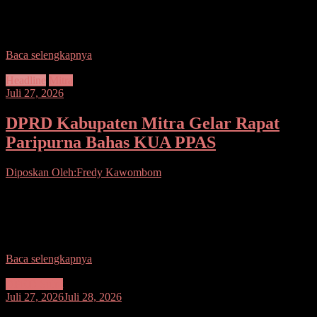
terhadap perlindungan anak kembali ditunjukkan Polres Minahasa
Tenggara. Kapolres Mitra AKBP Handoko Sanjaya, S.I.K., M.Han
melalui Kasat Reskrim
Baca selengkapnya
Headline
Mitra
Juli 27, 2026
DPRD Kabupaten Mitra Gelar Rapat
Paripurna Bahas KUA PPAS
Diposkan Oleh:Fredy Kawombom
Seputarsulutnews.co. Mitra.- Dewan Perwakilan Rakyat Daerah
(DPRD) Kabupaten Minahasa Tenggara menggelar Rapat Paripurna
terkait Penyampaian Rancangan Kebijakan Umum APBD (KUA)
serta Rancangan Prioritas dan
Baca selengkapnya
DPRD Sulut
Juli 27, 2026
Juli 28, 2026