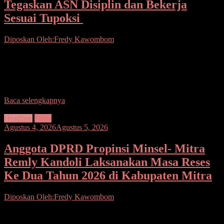
Tegaskan ASN Disiplin dan Bekerja
Sesuai Tupoksi
Diposkan Oleh:Fredy Kawombom
Seputarsulutnews.co.Mitra.- Kepala Dinas Pemberdayaan
Masyarakat Desa (PMD) Kabupaten Minahasa Tenggara (Mitra) Plt
Decky Batubuaya menegaskan ASN harus disiplin dan bekerja
sesuai Tugas Pokok dan
Baca selengkapnya
Headline
Mitra
Agustus 4, 2026
Agustus 5, 2026
Anggota DPRD Propinsi Minsel- Mitra
Remly Kandoli Laksanakan Masa Reses
Ke Dua Tahun 2026 di Kabupaten Mitra
Diposkan Oleh:Fredy Kawombom
Seputarsulutnews.co.Mitra.- Remly Kandoli M. Mar, Anggota
Dewan Perwakilan Rakyat Daerah (DPRD) Propinsi Sulawesi