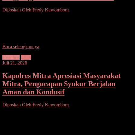
Diposkan Oleh:Fredy Kawombom
Seputarsulutnews.co. Mitra.- Kabupaten Minahasa Tenggara
(Mitra) sukses membawa pulang piagam penghargaan berkat inovasi
“Barata” (Bayi Lahir Berakta) dengan meraih juara 5 kategori non-
digital dalam
Baca selengkapnya
Headline
Mitra
Juli 21, 2026
Kapolres Mitra Apresiasi Masyarakat
Mitra, Pengucapan Syukur Berjalan
Aman dan Kondusif
Diposkan Oleh:Fredy Kawombom
Seputarsulutnews.co. Mitra.- ‎Kapolres Minahasa Tenggara AKBP
Handoko Sanjaya, S.I.K., M.Han., menyampaikan apresiasi
setinggi-tingginya kepada seluruh elemen masyarakat Kabupaten
Minahasa Tenggara. ‎‎Apresiasi tersebut disampaikan terkait