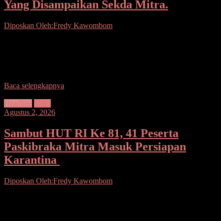
Yang Disampaikan Sekda Mitra.
Diposkan Oleh:Fredy Kawombom
SeputarsulutNews.co Mitra.- Pemerintah Kabupaten (Pemkab)
Minahasa Tenggara (Mitra) menggelar Apel Kerja Awal Bulan
Agustus 2026 yang dipusatkan di Lapangan Kantor DPRD Mitra
hari ini,
Baca selengkapnya
Headline
Mitra
Agustus 2, 2026
Sambut HUT RI Ke 81, 41 Peserta
Paskibraka Mitra Masuk Persiapan
Karantina
Diposkan Oleh:Fredy Kawombom
Seputarsulutnews.co. Mitra .- Memasuki Bulan Agustus ini,
persiapan demi persiapan terus dilakukan oleh Tim paskibraka,
termasuk di Kabupat n Minahasa Tenggara (Mitra). Anggota Tim