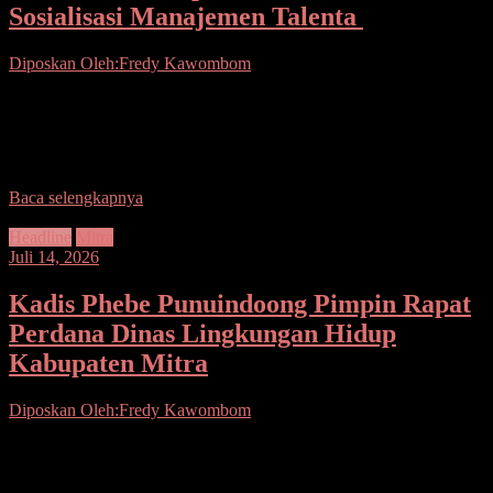
Sosialisasi Manajemen Talenta
Diposkan Oleh:Fredy Kawombom
Seputrarsulutnews.co.Mitra.- Pemerintah Kabupaten Minahasa
Tenggara (Mitra) terus menunjukkan komitmen nyata dalam
membangun tata kelola aparatur Sipil Negara yang berkualitas,
maka dilaksanakan Sosialisasi Manajemen Talenta
Baca selengkapnya
Headline
Mitra
Juli 14, 2026
Kadis Phebe Punuindoong Pimpin Rapat
Perdana Dinas Lingkungan Hidup
Kabupaten Mitra
Diposkan Oleh:Fredy Kawombom
Seputarsulutnews.co.Mitra.- Setelah di tugaskan Bupati Ronald
Kandoli sebagai Plt Kepala Dinas Lingkungan Hidup (DLH) lewat
Surat Penugasan dan dilanjutkan dengan serah terimah jabatan