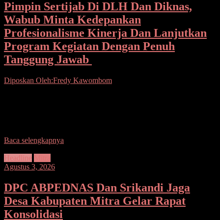
Pimpin Sertijab Di DLH Dan Diknas,
Wabub Minta Kedepankan
Profesionalisme Kinerja Dan Lanjutkan
Program Kegiatan Dengan Penuh
Tanggung Jawab
Diposkan Oleh:Fredy Kawombom
Seputarsulutmews.co.Mitra.- Wakil Bupati (Wabub) Kabupaten
Minahasa Tenggara (Mitra) Fredy Tuda mewakili Bupati memimpin
Serah Terima Jabatan (Sertijab) PLT Kepala Dinas Lingkungan
Hidup Dan Dinas
Baca selengkapnya
Headline
Mitra
Agustus 3, 2026
DPC ABPEDNAS Dan Srikandi Jaga
Desa Kabupaten Mitra Gelar Rapat
Konsolidasi