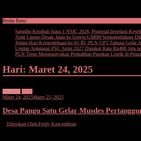
Berita Baru:
Sangihe Kembali Juara 1 NSIC 2026, Proposal Investasi Kese
Amir Liputo Desak Jalan ke Gereja GMIM Sengginghilang Di
Jelang Hari Kemerdekaan ke-81 RI, PLN UP3 Tahuna Gelar Ape
Usulan Anggaran PSU Sulut 2027 Dipukul Rata Rp400 Juta per
PLN Terus Mengupayakan Pemulihan Pasokan Listrik di Pula
Hari: Maret 24, 2025
Headline
Mitra
Maret 24, 2025
Maret 25, 2025
Desa Pangu Satu Gelar Musdes Pertangg
Diposkan Oleh:Fredy Kawombom
Kountur dalam sambutannya mengatakan bahwa kegiatan Musdes ketah