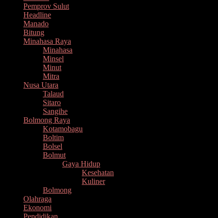
Pemprov Sulut
Headline
Manado
Bitung
Minahasa Raya
Minahasa
Minsel
Minut
Mitra
Nusa Utara
Talaud
Sitaro
Sangihe
Bolmong Raya
Kotamobagu
Boltim
Bolsel
Bolmut
Gaya Hidup
Kesehatan
Kuliner
Bolmong
Olahraga
Ekonomi
Pendidikan