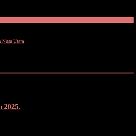
n Nusa Utara
 2025.
kait program serta kegiatan yang akan dilakukan sepanjang