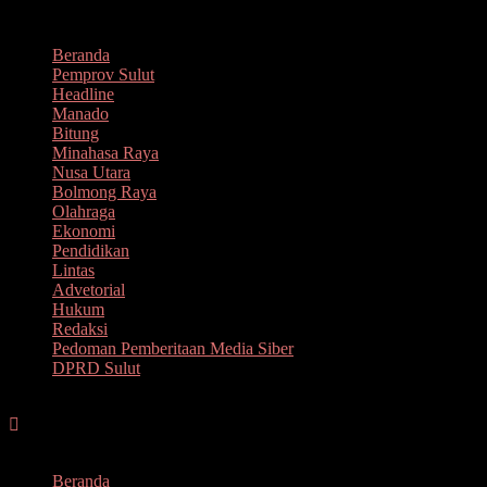
Lompat
Agustus 9, 2026
ke
Beranda
konten
Pemprov Sulut
Headline
Manado
Bitung
Minahasa Raya
Nusa Utara
Bolmong Raya
Olahraga
Ekonomi
Pendidikan
Lintas
Advetorial
Hukum
Redaksi
Pedoman Pemberitaan Media Siber
DPRD Sulut
Menu
Beranda