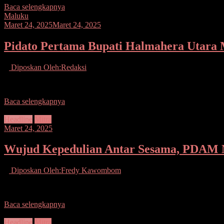
Baca selengkapnya
Maluku
Maret 24, 2025
Maret 24, 2025
Pidato Pertama Bupati Halmahera Utara 
Diposkan Oleh:Redaksi
HALMAHERA UTARA, – Usai melakukan Serah Terima Jabatan (Sertija
Baca selengkapnya
Headline
Mitra
Maret 24, 2025
Wujud Kepedulian Antar Sesama, PDAM M
Diposkan Oleh:Fredy Kawombom
Mitra.Seputarsulutmews.co.- Membantu meringankan beban sesama uma
Baca selengkapnya
Headline
Mitra