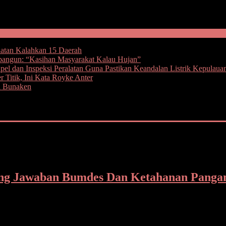
hatan Kalahkan 15 Daerah
bangun: “Kasihan Masyarakat Kalau Hujan”
l dan Inspeksi Peralatan Guna Pastikan Keandalan Listrik Kepulaua
 Titik, Ini Kata Royke Anter
u Bunaken
ung Jawaban Bumdes Dan Ketahanan Pangan
anan Pangan tahun anggaran 2025 harus segera di musyawarahkan ter