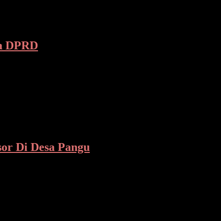
na DPRD
ra, Bupati Terpilih Halmahera Utara Dr. Piet
or Di Desa Pangu
 terbukti dengan adanya bantuan spontanitas dari Perusahaan Daerah