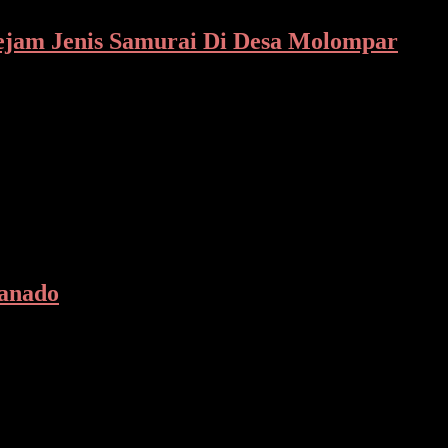
ejam Jenis Samurai Di Desa Molompar
g jenis samurai di Desa Mokompar atas Kecamatan Tombatu Timur
anado
 menghadiri Ibadah Penghiburan AK (11) Siswa Kelas VI SDN