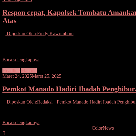
Respon cepat, Kapolsek Tombatu Amanka
Atas
Diposkan Oleh:Fredy Kawombom
Mitra.Seputarsulutnews.co.– Kapolsek Tombatu Ipda Feky Rondonu
bernama Kifly Peoni
Baca selengkapnya
Headline
Manado
Maret 24, 2025
Maret 25, 2025
Pemkot Manado Hadiri Ibadah Penghibur
Diposkan Oleh:Redaksi
Pemkot Manado Hadiri Ibadah Penghib
Seputarsulutnews.co, Manado – Pemerintah Kota (Pemkot) Manado, 
Baca selengkapnya
Copyright © 2026
. All rights reserved. Tema:
ColorNews
oleh Theme