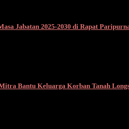
Masa Jabatan 2025-2030 di Rapat Paripur
b) pada Selasa, (24/03/2025) di depan Kantor Bupati Halmahera Uta
itra Bantu Keluarga Korban Tanah Longs
t manusia merupakan tugas kita sebagai selaku mahluk sosial. Hal ini