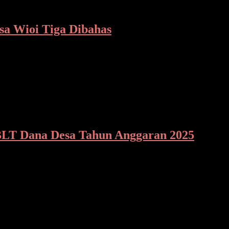
a Wioi Tiga Dibahas
rkait Ketahanan Pangan Tahun 2025 hari ini, Senin (24/3-2025) mulai
BLT Dana Desa Tahun Anggaran 2025
sa Wioi Tiga melaksanakan Musyawarah Desa (Musdes) penetapan Ba