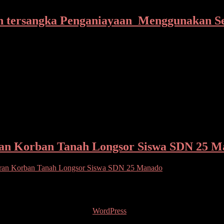
n tersangka Penganiayaan Menggunakan S
wu berhasil mengamankan tersangka penganiayaan menggunakan paran
an Korban Tanah Longsor Siswa SDN 25 M
uran Korban Tanah Longsor Siswa SDN 25 Manado
Sulawesi Utara, melalui Dinas Pendidikan dan Kebudayaan (Dikbud)
Grill. Dipersembahkan oleh
WordPress
.