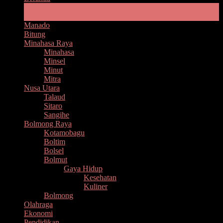
Pemprov Sulut
Headline
Manado
Bitung
Minahasa Raya
Minahasa
Minsel
Minut
Mitra
Nusa Utara
Talaud
Sitaro
Sangihe
Bolmong Raya
Kotamobagu
Boltim
Bolsel
Bolmut
Gaya Hidup
Kesehatan
Kuliner
Bolmong
Olahraga
Ekonomi
Pendidikan