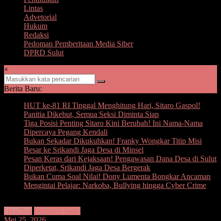
Lintas
Advetorial
Hukum
Redaksi
Pedoman Pemberitaan Media Siber
DPRD Sulut
×
Berita Baru:
HUT ke-81 RI Tinggal Menghitung Hari, Sitaro Gaspol!
Panitia Dikebut, Semua Seksi Diminta Siap
Tiga Posisi Penting Sitaro Kini Berubah! Ini Nama-Nama
Dipercaya Pegang Kendali
Bukan Sekadar Dikukuhkan! Franky Wongkar Titip Misi
Besar ke Srikandi Jaga Desa di Minsel
Pesan Keras dari Kejaksaan! Pengawasan Dana Desa di Sulut
Diperketat, Srikandi Jaga Desa Bergerak
Bukan Cuma Soal Nilai! Dony Lumenta Bongkar Ancaman
Mengintai Pelajar: Narkoba, Bullying hingga Cyber Crime
Headline
Pemprov Sulut
Mei 25, 2026