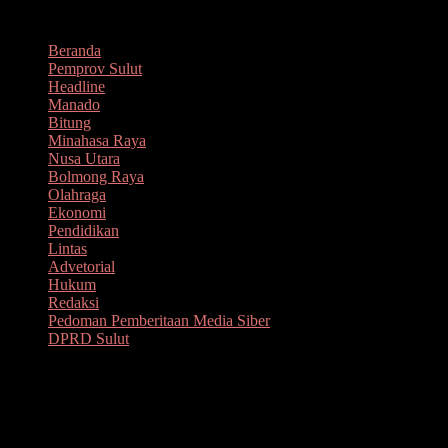
Lompat
Agustus 11, 2026
ke
Beranda
konten
Pemprov Sulut
Headline
Manado
Bitung
Minahasa Raya
Nusa Utara
Bolmong Raya
Olahraga
Ekonomi
Pendidikan
Lintas
Advetorial
Hukum
Redaksi
Pedoman Pemberitaan Media Siber
DPRD Sulut