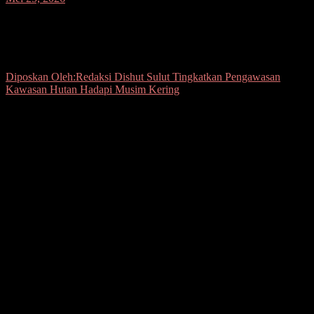
Dishut Sulut Tingkatkan Pengawasan
Kawasan Hutan Hadapi Musim Kering
Diposkan Oleh:Redaksi
Dishut Sulut Tingkatkan Pengawasan
Kawasan Hutan Hadapi Musim Kering
Seputarsulutnews.co, Manado
— Dinas Kehutanan Daerah
Provinsi Sulawesi Utara terus memperkuat kolaborasi lintas lembaga
dalam menjaga kawasan hutan di Sulawesi Utara di tengah
keterbatasan sumber daya dan meningkatnya ancaman kebakaran
hutan serta deforestasi.
Hal tersebut mengemuka dalam diskusi “Ngopi Bareng JIPS” yang
digelar di Lapangan Tembak Rimba Rawa, Kompleks Kantor
Dishut Sulut, Jalan Pomurow, Manado, Senin (25/5/2026).
Kegiatan itu menghadirkan insan pers bersama jajaran Dinas
Kehutanan Sulut dan Balai Taman Nasional Bunaken.
Dalam diskusi tersebut terungkap sejumlah tantangan yang dihadapi
sektor kehutanan saat ini, mulai dari maraknya deforestasi, alih