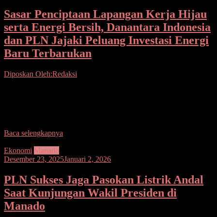
Sasar Penciptaan Lapangan Kerja Hijau
serta Energi Bersih, Danantara Indonesia
dan PLN Jajaki Peluang Investasi Energi
Baru Terbarukan
Diposkan Oleh:Redaksi
Seputarsulutnews.co, Jakarta— Danantara Indonesia melalui
Danantara Investment Management (DIM) menandatangani Head of
Agreement (HoA) dengan PT Perusahaan Listrik Negara (Persero)
(PLN) untuk mempercepat pengembangan
Baca selengkapnya
Ekonomi
Manado
Desember 23, 2025
Januari 2, 2026
PLN Sukses Jaga Pasokan Listrik Andal
Saat Kunjungan Wakil Presiden di
Manado