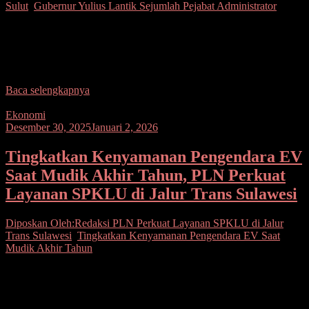
Sulut
,
Gubernur Yulius Lantik Sejumlah Pejabat Administrator
Seputarsulutnews.co, Manado–Gubernur Sulawesi Utara (Sulut)
Mayjen TNI (Purn) Yulius Selvanus, SE, melantik sejumlah pejabat
administrator di posisi strategis lintas perangkat daerah, mulai dari
fungsi
Baca selengkapnya
Ekonomi
Desember 30, 2025
Januari 2, 2026
Tingkatkan Kenyamanan Pengendara EV
Saat Mudik Akhir Tahun, PLN Perkuat
Layanan SPKLU di Jalur Trans Sulawesi
Diposkan Oleh:Redaksi
PLN Perkuat Layanan SPKLU di Jalur
Trans Sulawesi
,
Tingkatkan Kenyamanan Pengendara EV Saat
Mudik Akhir Tahun
Seputarsulutnews.co, Gorontalo– PT PLN (Persero) terus
memperkuat ekosistem kendaraan listrik (Electric Vehicle/EV) guna
mendukung mobilitas ramah lingkungan selama masa libur Tahun
Baru 2026. Melalui