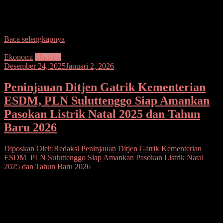
Distribusi Sulawesi Utara, Sulawesi Tengah, dan Gorontalo (UID
Suluttenggo) memastikan kesiapan 47 unit Stasiun Pengisian
Kendaraan Listrik
Baca selengkapnya
Ekonomi
Manado
Desember 24, 2025
Januari 2, 2026
Peninjauan Ditjen Gatrik Kementerian
ESDM, PLN Suluttenggo Siap Amankan
Pasokan Listrik Natal 2025 dan Tahun
Baru 2026
Diposkan Oleh:Redaksi
Peninjauan Ditjen Gatrik Kementerian
ESDM
,
PLN Suluttenggo Siap Amankan Pasokan Listrik Natal
2025 dan Tahun Baru 2026
Seputarsulutnews.co, Manado– PT PLN (Persero) Unit Induk
Distribusi Sulawesi Utara, Sulawesi Tengah, dan Gorontalo (UID
Suluttenggo) menegaskan kesiapan penuh dalam mengamankan
pasokan listrik selama