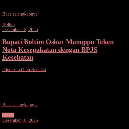
Baiturrahman Boroko.
Baca selengkapnya
Boltim
Desember 18, 2025
Bupati Boltim Oskar Manoppo Teken
Nota Kesepakatan dengan BPJS
Kesehatan
Diposkan Oleh:Redaksi
Seputarsulutnews.co, Boltim– Bupati Bolaang Mongondow Timur
(Boltim), Oskar Manoppo, menandatangani Nota Kesepakatan dan
Rencana Kerja antara Pemerintah Kabupaten Bolaang Mongondow
Timur dengan BPJS Kesehatan.
Baca selengkapnya
Bolsel
Desember 18, 2025