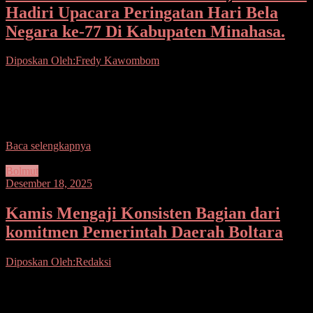
Hadiri Upacara Peringatan Hari Bela
Negara ke-77 Di Kabupaten Minahasa.
Diposkan Oleh:Fredy Kawombom
Seputarsulutnews.co. Minahasa. – Pasi Pers Kodim 1302/Minahasa
Kapten Czi Sutrisno mewakili Dandim 1302/Minahasa Letkol Inf
Bonaventura menghadiri upacara peringatan hari Bela Negara ke-77
Tahun
Baca selengkapnya
Bolmut
Desember 18, 2025
Kamis Mengaji Konsisten Bagian dari
komitmen Pemerintah Daerah Boltara
Diposkan Oleh:Redaksi
Seputarsulutnews.co, Boltara– Bupati Bolaang Mongondow Utara
(Boltara), Dr. Sirajudin Lasena, SE., M.Ec.Dev menghadiri kegiatan
Mengaji Pemerintah Daerah yang bertempat di Mesjid Agung