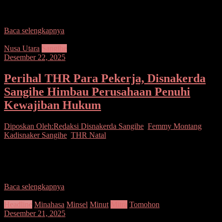
lingkungan Pemerintah Kabupaten Kepulauan Sangihe untuk bulan
Desember dipastikan
Baca selengkapnya
Nusa Utara
Sangihe
Desember 22, 2025
Perihal THR Para Pekerja, Disnakerda
Sangihe Himbau Perusahaan Penuhi
Kewajiban Hukum
Diposkan Oleh:Redaksi
Disnakerda Sangihe
,
Femmy Montang
,
Kadisnaker Sangihe
,
THR Natal
SANGIHE – Dinas Tenaga Kerja Daerah (Disnakerda) Kabupaten
Kepulauan Sangihe telah meneruskan himbauan kepada perusahaan
di daerah perihal pemberian Tunjangan Hari Raya (THR). Hal
Baca selengkapnya
Headline
Minahasa
Minsel
Minut
Mitra
Tomohon
Desember 21, 2025