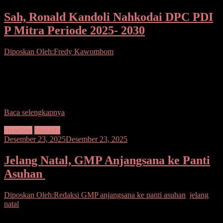
Sah, Ronald Kandoli Nahkodai DPC PDI
P Mitra Periode 2025- 2030
Diposkan Oleh:Fredy Kawombom
Seputarsulutnews.co. Mitra- Penantian panjang penentuan siapa
yang akan terpilih menjadi pengurus Dewan Pimpinan Cabang
(DPC) Partai Demokrasi Indonesia Perjuangan (PDI P) Kabupaten
Minahasa Tenggara
Baca selengkapnya
Headline
Manado
Desember 23, 2025
Desember 23, 2025
Jelang Natal, GMP Anjangsana ke Panti
Asuhan
Diposkan Oleh:Redaksi
GMP anjangsana ke panti asuhan
,
jelang
natal
Seputarsulutnews.co, Manado-Meskipun kesehariannya berjibaku