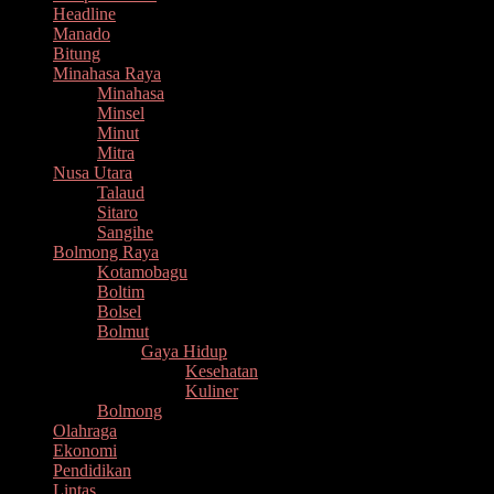
Headline
Manado
Bitung
Minahasa Raya
Minahasa
Minsel
Minut
Mitra
Nusa Utara
Talaud
Sitaro
Sangihe
Bolmong Raya
Kotamobagu
Boltim
Bolsel
Bolmut
Gaya Hidup
Kesehatan
Kuliner
Bolmong
Olahraga
Ekonomi
Pendidikan
Lintas