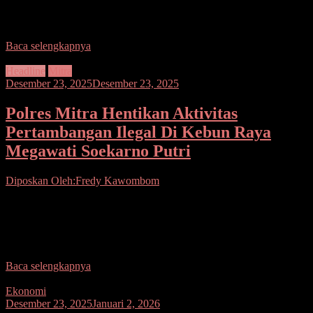
sebagai driver online, tidak mengurangi esensi dalam nilai religi. Hal
ini di buktikan oleh Grab Manado Petarung (GMP) yang pada
Baca selengkapnya
Headline
Mitra
Desember 23, 2025
Desember 23, 2025
Polres Mitra Hentikan Aktivitas
Pertambangan Ilegal Di Kebun Raya
Megawati Soekarno Putri
Diposkan Oleh:Fredy Kawombom
Seputarsulutnews.co. Mitra.– Polres Minahasa Tenggara (Mitra)
mengambil langkah tegas untuk menghentikan aktivitas
pertambangan ilegal di Kebun Raya Megawati Soekarnoputri di
Kecamatan Ratatotok. Polres Mitra
Baca selengkapnya
Ekonomi
Desember 23, 2025
Januari 2, 2026