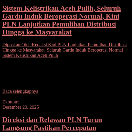
Sistem Kelistrikan Aceh Pulih, Seluruh
Gardu Induk Beroperasi Normal, Kini
PLN Lanjutkan Pemulihan Distribusi
Hingga ke Masyarakat
Diposkan Oleh:Redaksi
Kini PLN Lanjutkan Pemulihan Distribusi
Hingga ke Masyarakat
,
Seluruh Gardu Induk Beroperasi Normal
,
Sistem Kelistrikan Aceh Pulih
Seputarsulutnews.co, Aceh– PT PLN (Persero) memastikan sistem
kelistrikan di Provinsi Aceh telah pulih sepenuhnya pascabencana.
Pemulihan ini ditandai dengan beroperasinya kembali 20 Gardu
Induk
Baca selengkapnya
Ekonomi
Desember 20, 2025
Direksi dan Relawan PLN Turun
Langsung Pastikan Percepatan