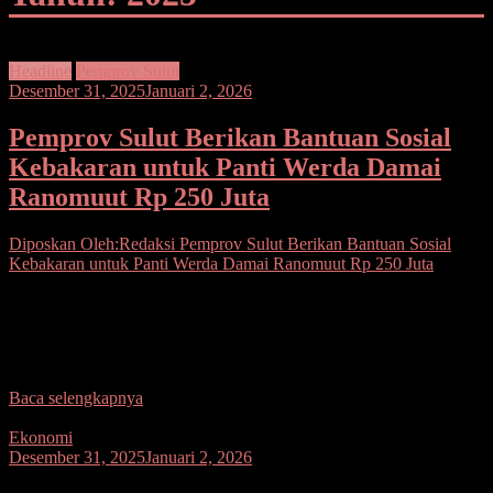
Headline
Pemprov Sulut
Desember 31, 2025
Januari 2, 2026
Pemprov Sulut Berikan Bantuan Sosial
Kebakaran untuk Panti Werda Damai
Ranomuut Rp 250 Juta
Diposkan Oleh:Redaksi
Pemprov Sulut Berikan Bantuan Sosial
Kebakaran untuk Panti Werda Damai Ranomuut Rp 250 Juta
Seputarsulutnews.co,Manado–Pemerintah Provinsi Sulawesi Utara
(Pemprov Sulut) di bawah Kepemimpinan Gubernur Sulut Yulius
Selvanus dan Wagub Victor Mailangkay peduli atas insiden
kebakaran Panti Werda Damai Ranomuut,
Baca selengkapnya
Ekonomi
Desember 31, 2025
Januari 2, 2026