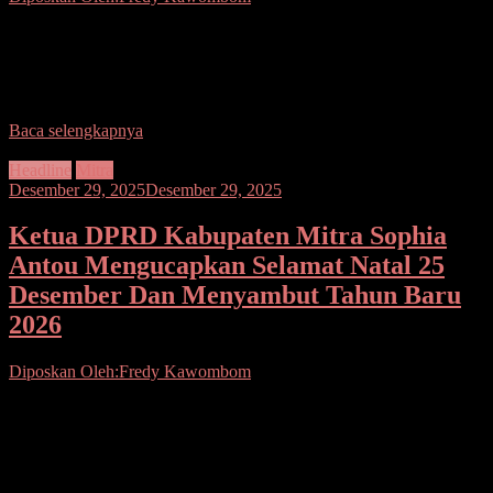
Seputarsulutnews.co.Minahasa,— Dalam rangka menciptakan
situasi yang aman dan kondusif pada perayaan Natal 2025 dan
Tahun Baru 1 Januari 2026, Kodim 1302/Minahasa melaksanakan
patroli rutin
Baca selengkapnya
Headline
Mitra
Desember 29, 2025
Desember 29, 2025
Ketua DPRD Kabupaten Mitra Sophia
Antou Mengucapkan Selamat Natal 25
Desember Dan Menyambut Tahun Baru
2026
Diposkan Oleh:Fredy Kawombom
Seputarsulutnews.co. Mitra.- Ketua DPRD Kabupaten Minahasa
Tenggara (Mitra) Sophia Antou, SE menyampaikan ucapan Selamat
Hari Natal dan Selamat menyambut Tahun Baru 1 Januari tahun
2026