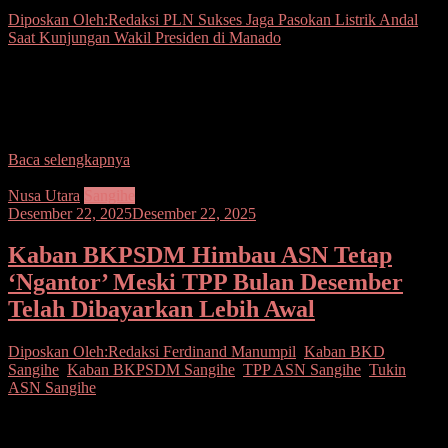
Diposkan Oleh:Redaksi
PLN Sukses Jaga Pasokan Listrik Andal
Saat Kunjungan Wakil Presiden di Manado
Seputarsulutnews.co, Manado– PT PLN (Persero) Unit Induk
Distribusi Sulawesi Utara, Sulawesi Tengah dan Gorontalo (UID
Suluttenggo) melalui Unit Pelaksana Pelayanan Pelanggan Manado
(UP3 Manado)
Baca selengkapnya
Nusa Utara
Sangihe
Desember 22, 2025
Desember 22, 2025
Kaban BKPSDM Himbau ASN Tetap
‘Ngantor’ Meski TPP Bulan Desember
Telah Dibayarkan Lebih Awal
Diposkan Oleh:Redaksi
Ferdinand Manumpil
,
Kaban BKD
Sangihe
,
Kaban BKPSDM Sangihe
,
TPP ASN Sangihe
,
Tukin
ASN Sangihe
SANGIHE – Tambahan Penghasilan Pegawai (TPP) atau
Tunjangan Kinerja (Tukin) Aparatur Sipil Negara (ASN) di