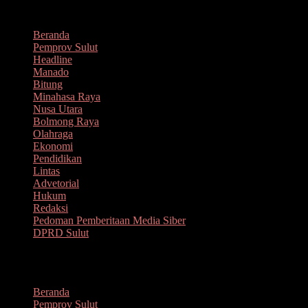
Lompat
Agustus 7, 2026
ke
Beranda
konten
Pemprov Sulut
Headline
Manado
Bitung
Minahasa Raya
Nusa Utara
Bolmong Raya
Olahraga
Ekonomi
Pendidikan
Lintas
Advetorial
Hukum
Redaksi
Pedoman Pemberitaan Media Siber
DPRD Sulut
Menu
Beranda
Pemprov Sulut