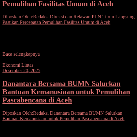
Pemulihan Fasilitas Umum di Aceh
Diposkan Oleh:Redaksi
Direksi dan Relawan PLN Turun Langsung
Pastikan Percepatan Pemulihan Fasilitas Umum di Aceh
Seputarsulutnews.co, Aceh Tamiang— Jajaran Direksi PT PLN
(Persero) bersama para relawan PLN turun langsung ke sejumlah
fasilitas publik terdampak banjir di Aceh Tamiang, Langsa,
Baca selengkapnya
Ekonomi
Lintas
Desember 20, 2025
Danantara Bersama BUMN Salurkan
Bantuan Kemanusiaan untuk Pemulihan
Pascabencana di Aceh
Diposkan Oleh:Redaksi
Danantara Bersama BUMN Salurkan
Bantuan Kemanusiaan untuk Pemulihan Pascabencana di Aceh
Seputarsulutnews.co,Deli Serdang— Badan Pengelola Investasi
Daya Anagata Nusantara (Danantara) bersama belasan Badan