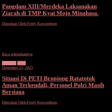
Pangdam XIII/Merdeka Laksanakan
Ziarah di TMP Kyai Mojo Minahasa.
Diposkan Oleh:Fredy Kawombom
Seputarsulutnews.co. Minahasa.- Panglima Kodam (Pangdam)
XIII/Merdeka Mayjen TNI Mirza Agus, S.I.P melaksanakan ziarah
di Taman Makam Pahlawan (TMP) Kyai Mojo, Kelurahan
Wolowan, Kecamatan Tondano
Baca selengkapnya
Headline
Mitra
Desember 21, 2025
Situasi Di PETI Bronjong Ratatotok
Aman Terkendali, Personel Polri Masih
Bersiaga
Diposkan Oleh:Fredy Kawombom
Seputarsulutnews.co. Mitra.– Pasca kejadian bentrok antar warga di