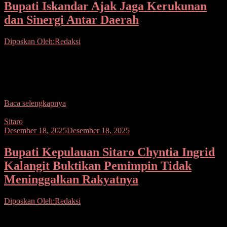
Bupati Iskandar Ajak Jaga Kerukunan
dan Sinergi Antar Daerah
Diposkan Oleh:Redaksi
Seputarsulutnews.co, Bolsel– Bupati H. Iskandar Kamaru SPt, MSi
menghadiri Perayaan Natal Tahun 2025 dan Tahun Baru 2026
Pemerintah Kabupaten Bolaang Mongondow (Bolmong) yang
digelar
Baca selengkapnya
Sitaro
Desember 18, 2025
Desember 18, 2025
Bupati Kepulauan Sitaro Chyntia Ingrid
Kalangit Buktikan Pemimpin Tidak
Meninggalkan Rakyatnya
Diposkan Oleh:Redaksi
Seputarsulutnews.co, Sitaro — Perjalanan kepemimpinan memang