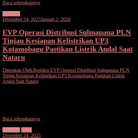
Baca selengkapnya
Headline
Desember 24, 2025
Januari 2, 2026
EVP Operasi Distribusi Sulmapana PLN
Tinjau Kesiapan Kelistrikan UP3
Kotamobagu Pastikan Listrik Andal Saat
Nataru
Diposkan Oleh:Redaksi
EVP Operasi Distribusi Sulmapana PLN
Tinjau Kesiapan Kelistrikan UP3 Kotamobagu Pastikan Listrik
Andal Saat Nataru
Seputarsulutnews.co,Kotamobagu– Executive Vice President
Operasi Distribusi Sulawesi, Maluku, Papua, dan Nusa Tenggara
(Sulmapana) PT PLN (Persero), Ignatius Rendroyoko, meninjau
langsung kesiapan sistem kelistrikan di
Baca selengkapnya
Headline
Mitra
Desember 24, 2025