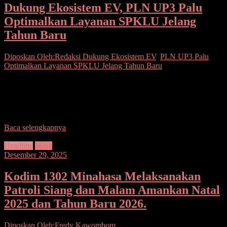
Dukung Ekosistem EV, PLN UP3 Palu
Optimalkan Layanan SPKLU Jelang
Tahun Baru
Diposkan Oleh:Redaksi
Dukung Ekosistem EV
,
PLN UP3 Palu
Optimalkan Layanan SPKLU Jelang Tahun Baru
Seputarsulutnews.co,Palu– Menyambut libur Panjang Tahun Baru
2026, PT PLN (Persero) Unit Pelaksana Pelayanan Pelanggan
(UP3) Palu memastikan kenyamanan pengguna kendaraan listrik
atau electric vehicle
Baca selengkapnya
Headline
Mitra
Desember 29, 2025
Kodim 1302 Minahasa Melaksanakan
Patroli Siang dan Malam Amankan Natal
2025 dan Tahun Baru 2026.
Diposkan Oleh:Fredy Kawombom