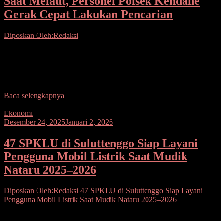
Saat Melaut, Personel Polsek Kendahe
Gerak Cepat Lakukan Pencarian
Diposkan Oleh:Redaksi
Sangihe- Personel Polsek Kendahe, Jumat(26/12/2025), melakukan
pencarian terhadap Rusli Katiandagho(56), warga yang tinggal di
Kampung Talawid yang diduga hilang saat sedang melaut.
Menurut keterangan
Baca selengkapnya
Ekonomi
Desember 24, 2025
Januari 2, 2026
47 SPKLU di Suluttenggo Siap Layani
Pengguna Mobil Listrik Saat Mudik
Nataru 2025–2026
Diposkan Oleh:Redaksi
47 SPKLU di Suluttenggo Siap Layani
Pengguna Mobil Listrik Saat Mudik Nataru 2025–2026
Seputarsulutnews.co, Manado– PT PLN (Persero) Unit Induk