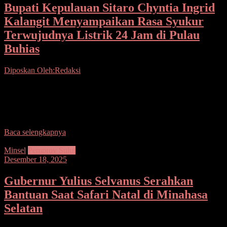
Bupati Kepulauan Sitaro Chyntia Ingrid
Kalangit Menyampaikan Rasa Syukur
Terwujudnya Listrik 24 Jam di Pulau
Buhias
Diposkan Oleh:Redaksi
Seputarsulutnews.co, Sitaro– Warga Pulau Buhias, aparat
pemerintah, hingga para pelajar berkumpul dengan wajah penuh
antusias, menanti momentum bersejarah yang akan mengubah wajah
kehidupan di
Baca selengkapnya
Minsel
Pemprov Sulut
Desember 18, 2025
Gubernur Yulius Selvanus Serahkan
Bantuan Saat Safari Natal di Minahasa
Selatan