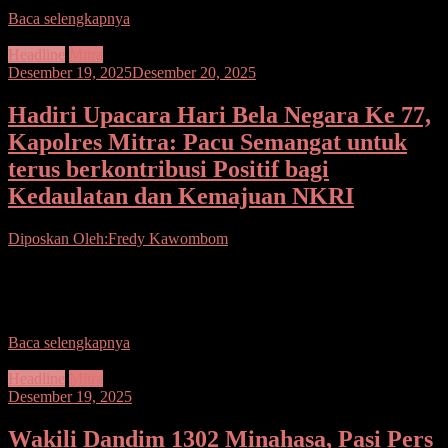
Baca selengkapnya
Headline
Mitra
Desember 19, 2025
Desember 20, 2025
Hadiri Upacara Hari Bela Negara Ke 77,
Kapolres Mitra: Pacu Semangat untuk
terus berkontribusi Positif bagi
Kedaulatan dan Kemajuan NKRI
Diposkan Oleh:Fredy Kawombom
Seputarsulutnews.co. Mitra.- Kapolres Minahasa Tenggara AKBP
Handoko Sanjaya, S.I.K., M.Han., menghadiri upacara peringatan
Hari Bela Negara ketik Tahun 2025 yang digelar Pemkab Mitra di
Baca selengkapnya
Headline
Mitra
Desember 19, 2025
Wakili Dandim 1302 Minahasa, Pasi Pers