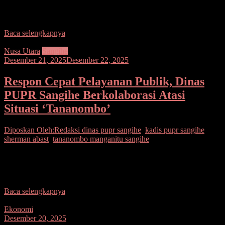
lokasi PETI Bronjong di Ratatotok, Kabupaten Minahasa Tenggara,
yang menyebabkan korban jiwa, pada Sabtu (20/12/2025), situasi
Baca selengkapnya
Nusa Utara
Sangihe
Desember 21, 2025
Desember 22, 2025
Respon Cepat Pelayanan Publik, Dinas
PUPR Sangihe Berkolaborasi Atasi
Situasi ‘Tananombo’
Diposkan Oleh:Redaksi
dinas pupr sangihe
,
kadis pupr sangihe
,
sherman abast
,
tananombo manganitu sangihe
SANGIHE – Menurunnya kepadatan tanah di Dusun Paghulu,
Desa Karatung 1, Kecamatan Manganitu tepatnya di Tananombo
membuat aksesibilitas jalan ambruk dan hampir tidak bisa
Baca selengkapnya
Ekonomi
Desember 20, 2025