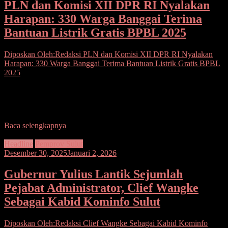
PLN dan Komisi XII DPR RI Nyalakan
Harapan: 330 Warga Banggai Terima
Bantuan Listrik Gratis BPBL 2025
Diposkan Oleh:Redaksi
PLN dan Komisi XII DPR RI Nyalakan
Harapan: 330 Warga Banggai Terima Bantuan Listrik Gratis BPBL
2025
Seputarsulutnews.co, Nuhon– Anggota Komisi XII Dewan
Perwakilan Rakyat (DPR) RI, Ir. H. Beniyanto Tamoreka, ST, SH.,
MM, bersama PT PLN (Persero) meresmikan penyalaan pertama
Baca selengkapnya
Headline
Pemprov Sulut
Desember 30, 2025
Januari 2, 2026
Gubernur Yulius Lantik Sejumlah
Pejabat Administrator, Clief Wangke
Sebagai Kabid Kominfo Sulut
Diposkan Oleh:Redaksi
Clief Wangke Sebagai Kabid Kominfo