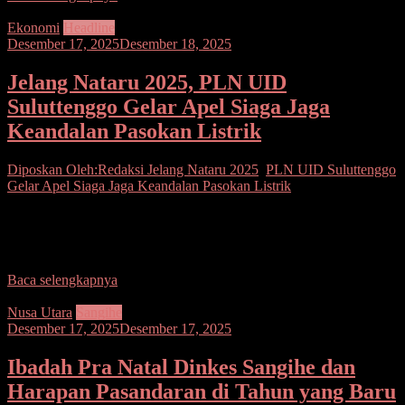
Ekonomi
Headline
Desember 17, 2025
Desember 18, 2025
Jelang Nataru 2025, PLN UID
Suluttenggo Gelar Apel Siaga Jaga
Keandalan Pasokan Listrik
Diposkan Oleh:Redaksi
Jelang Nataru 2025
,
PLN UID Suluttenggo
Gelar Apel Siaga Jaga Keandalan Pasokan Listrik
Seputarsulutnews.co, Manado— Menjelang perayaan Natal 2024
dan Tahun Baru 2025 (Nataru), PT PLN (Persero) Unit Induk
Distribusi Suluttenggo menggelar Apel Siaga Nararu yang diikuti
Baca selengkapnya
Nusa Utara
Sangihe
Desember 17, 2025
Desember 17, 2025
Ibadah Pra Natal Dinkes Sangihe dan
Harapan Pasandaran di Tahun yang Baru