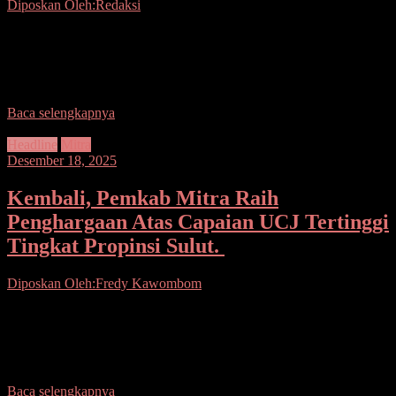
Diposkan Oleh:Redaksi
Seputarsulutnews.co, Minsel– Bupati Minahasa Selatan, Franky
Donny Wongkar, S.H., dan Wakil Bupati Brigjen TNI (Purn.)
Theodorus Kawatu, S.I.P., menghadiri Ibadah Perayaan Menyambut
Natal Yesus
Baca selengkapnya
Headline
Mitra
Desember 18, 2025
Kembali, Pemkab Mitra Raih
Penghargaan Atas Capaian UCJ Tertinggi
Tingkat Propinsi Sulut.
Diposkan Oleh:Fredy Kawombom
Seputarsulutmews.co. Mitra.- Pemerintah Kabupaten Minahasa
Tenggara (Mitra) Dibawah Pimpinan Bupati Ronald Kandoli dan
Wakil Bupati Fredy Tuda kembali menorehkan prestasi
membanggakan di tingkat provinsi
Baca selengkapnya