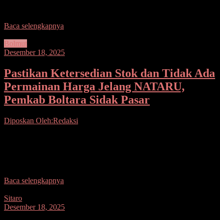
tidak selalu mudah. Banyak hambatan, tantangan, bahkan caci maki
yang harus dihadapi. Namun di tengah tekanan itu semua,
Baca selengkapnya
Bolmut
Desember 18, 2025
Pastikan Ketersedian Stok dan Tidak Ada
Permainan Harga Jelang NATARU,
Pemkab Boltara Sidak Pasar
Diposkan Oleh:Redaksi
Seputarsulutnews.co, Boltara–Bupati Bolaang Mongondow Utara
(Boltara) diwakili Asisten Bidang Perekonomian dan Pembangunan
Hi. Abdul Mutoh Dg. Mulisa, S.Pd., MM melakukan Sidak di Pasar
Rakyat
Baca selengkapnya
Sitaro
Desember 18, 2025