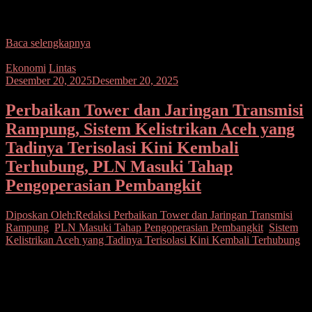
Usaha Milik Negara (BUMN) termasuk PT PLN (Persero)
menyalurkan bantuan kemanusiaan untuk
Baca selengkapnya
Ekonomi
Lintas
Desember 20, 2025
Desember 20, 2025
Perbaikan Tower dan Jaringan Transmisi
Rampung, Sistem Kelistrikan Aceh yang
Tadinya Terisolasi Kini Kembali
Terhubung, PLN Masuki Tahap
Pengoperasian Pembangkit
Diposkan Oleh:Redaksi
Perbaikan Tower dan Jaringan Transmisi
Rampung
,
PLN Masuki Tahap Pengoperasian Pembangkit
,
Sistem
Kelistrikan Aceh yang Tadinya Terisolasi Kini Kembali Terhubung
Seputarsulutnews.co, Aceh Tamiang–PT PLN (Persero) berhasil
memulihkan kembali jaringan transmisi bertegangan 150 kilovolt
(kV) Pangkalan Brandan–Langsa pada Rabu (17/12) pukul 13.30
WIB. Kini, interkoneksi