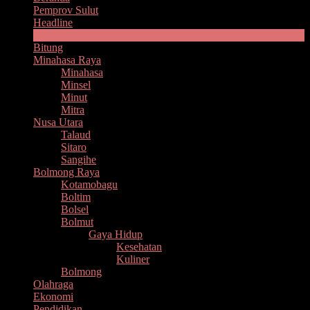
Pemprov Sulut
Headline
Manado
Bitung
Minahasa Raya
Minahasa
Minsel
Minut
Mitra
Nusa Utara
Talaud
Sitaro
Sangihe
Bolmong Raya
Kotamobagu
Boltim
Bolsel
Bolmut
Gaya Hidup
Kesehatan
Kuliner
Bolmong
Olahraga
Ekonomi
Pendidikan