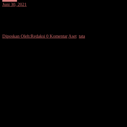
Juni 30, 2021
Wali Kota Andrei dan Wawali Richard
Tata Aset Pemkot
Diposkan Oleh:Redaksi
0 Komentar
Aset
,
tata
SUARASULUT.COM,MANADO–Wali Kota Manado Andrei
Angouw dan Wakil Wali Kota Manado dr. Richard Sualang
menghadiri Rapat Koordinasi Penataan Aset di Kawasan Taman
Nasional Bunaken pada hari ini, bertempat di Ruang Toar
Lumimuut Kantor Wali Kota Manado.
Rapat ini merupakan tindak lanjut dari rapat sebelumnya di Bunaken
waktu lalu, dengan pembahasan terkait hutan lindung dan aset
Pemerintah Kota Manado.