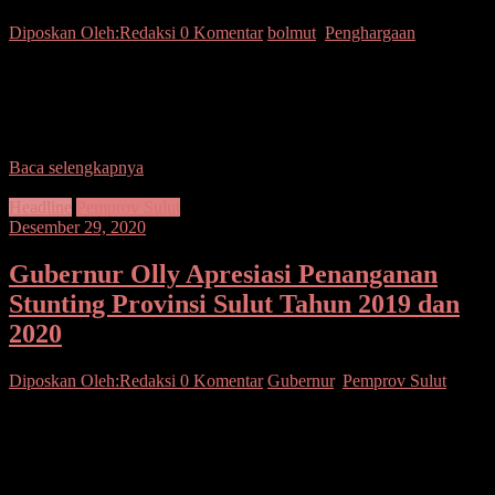
Diposkan Oleh:Redaksi
0 Komentar
bolmut
,
Penghargaan
SUARASULUT.COM,BOLMUT– Bupati Bolmut Drs. Hi. Depri
Pontoh Mengikut Secara Virtual Melalui Aplikasi Zoom Bersama
Gubernur Sulawesi Utara Olly Dondokambey SE, Penyampaian
Hasil Penilaian Kinerja
Baca selengkapnya
Headline
Pemprov Sulut
Desember 29, 2020
Gubernur Olly Apresiasi Penanganan
Stunting Provinsi Sulut Tahun 2019 dan
2020
Diposkan Oleh:Redaksi
0 Komentar
Gubernur
,
Pemprov Sulut
SUARASULUT.COM,MANADO – Gubernur Sulawesi Utara
(Sulut) Olly Dondokambey memberikan apresiasi kepada daerah
yang berupaya maksimal dalam menurunkan angka stunting.
Kepada daerah yang berhasil menurunkan