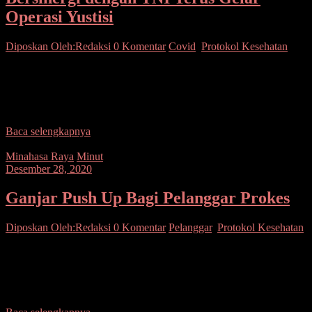
Operasi Yustisi
Diposkan Oleh:Redaksi
0 Komentar
Covid
,
Protokol Kesehatan
SUARASULUT.COM,MINUT– Polsek Kema terus menggelar
operasi yustisi penerapan disiplin kepada masyarakat, agar selalu
memakai masker apabila beraktifitas di luar rumah, guna memutus
mata rantai
Baca selengkapnya
Minahasa Raya
Minut
Desember 28, 2020
Ganjar Push Up Bagi Pelanggar Prokes
Diposkan Oleh:Redaksi
0 Komentar
Pelanggar
,
Protokol Kesehatan
SUARASULUT. COM,MINUT – Guna menumbuhkan efek jera
bagi warga pelanggar protokol kesehatan, personel Polsek
Airmadidi yang bertugas di Pos Pengamanan Telkomas, Bripka
Andi Dale