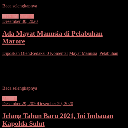
Baca selengkapnya
Headline
Sangihe
Desember 30, 2020
Ada Mayat Manusia di Pelabuhan
Marore
Diposkan Oleh:Redaksi
0 Komentar
Mayat Manusia
,
Pelabuhan
SUARASULUT.COM, SANGIHE – Sesosok mayat pria
ditemukan terapung di sekitar dermaga Pelabuhan Marore,
Kabupaten Kepulauan Sangihe, sekitar pukul 17.30 WITA. Korban
ditemukan pertama kali oleh
Baca selengkapnya
Manado
Desember 29, 2020
Desember 29, 2020
Jelang Tahun Baru 2021, Ini Imbauan
Kapolda Sulut