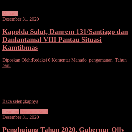
Manado
Desember 31, 2020
Kapolda Sulut, Danrem 131/Santiago dan
Danlantamal VIII Pantau Situasi
Kamtibmas
Diposkan Oleh:Redaksi
0 Komentar
Manado
,
pengamanan
,
Tahun
baru
SUARASULUT.COM,MANADO– Kapolda Sulawesi Utara Irjen
Pol RZ Panca Putra kembali menyambangi Kota Tomohon dengan
menggunakan Helikopter Bell 429 Global Ranger milik Baharkam
Polri. Kapolda
Baca selengkapnya
Headline
Pemprov Sulut
Desember 31, 2020
Penghujung Tahun 2020, Gubernur Olly