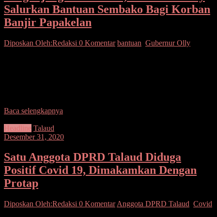
Salurkan Bantuan Sembako Bagi Korban
Banjir Papakelan
Diposkan Oleh:Redaksi
0 Komentar
bantuan
,
Gubernur Olly
SUARASULUT.COM,MANADO–Gubernur Sulawesi Utara Olly
Dondokambey menyalurkan bantuan sembako untuk korban
terdampak bencana banjir di Kelurahan Papakelan dan
Makalonsouw, Kecamatan Tondano Timur, Kabupaten Minahasa,
Kamis
Baca selengkapnya
Headline
Talaud
Desember 31, 2020
Satu Anggota DPRD Talaud Diduga
Positif Covid 19, Dimakamkan Dengan
Protap
Diposkan Oleh:Redaksi
0 Komentar
Anggota DPRD Talaud
,
Covid