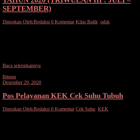
SEPTEMBER)
Diposkan Oleh:Redaksi
0 Komentar
Kilas Balik
,
odsk
SUARASULUT.COM,MANADO–VISI SULAWESI
UTARA 2016-2021 “Terwujudnya Sulawesi Utara Yang Berdikari
Dalam Ekonomi, Berdaulat Dalam Politik Serta Berkepribadian
dalam Budaya” MISI SULAWESI UTARA 2016-2021 1.
Mewujudkan kemandirian ekonomi
Baca selengkapnya
Bitung
Desember 29, 2020
Pos Pelayanan KEK Cek Suhu Tubuh
Diposkan Oleh:Redaksi
0 Komentar
Cek Suhu
,
KEK
SUARASULUT.COM,BITUNG – Personel Polres Bitung bersama
dengan Personel TNI, Sat Pol PP dan Dinas Kesehatan
melaksanakan kegiatan Random Cek Suhu Tubuh kepada
masyarakat yang masuk