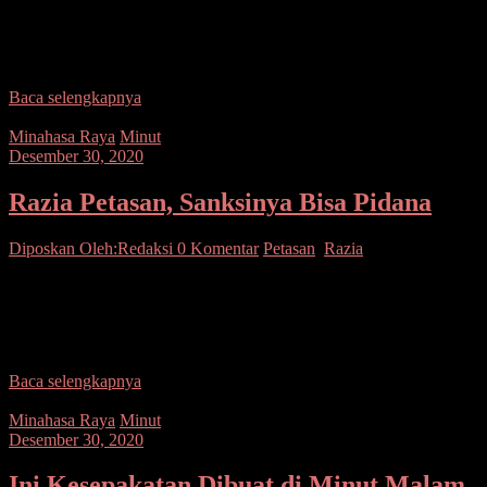
SUARASULUT.COM,MINUT– Peristiwa pembunuhan terjadi di
wilayah hukum Polres Minahasa Utara. Polisi akhirnya berhasil
menangkap tersangka pelaku pembunuhan, seorang lelaki berinisial
RP alias Rom (31)
Baca selengkapnya
Minahasa Raya
Minut
Desember 30, 2020
Razia Petasan, Sanksinya Bisa Pidana
Diposkan Oleh:Redaksi
0 Komentar
Petasan
,
Razia
SUARASULUT.COM,MINUT – Personel Polsek Kauditan
menggelar razia petasan menjelang Tahun Baru 2021 di Wilayah
Kecamatan Kauditan Kabupaten Minahasa Utara. Razia dipimpin
oleh Kapolsek Kauditan
Baca selengkapnya
Minahasa Raya
Minut
Desember 30, 2020
Ini Kesepakatan Dibuat di Minut Malam