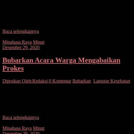
SUARASULUT.COM,MINUT–Guna meringankan beban
kehidupan warga yang terdampak Covid-19, Polsek Kema
menggelar Bhakti Sosial pemberian bantuan Sosial (Bansos) Polri
Peduli Covid-19. Pemberian Bantuan Sosial tersebut
Baca selengkapnya
Minahasa Raya
Minut
Desember 29, 2020
Bubarkan Acara Warga Mengabaikan
Prokes
Diposkan Oleh:Redaksi
0 Komentar
Bubarkan
,
Langgar Kesehatan
SUARASULUT.COM,MINUT – Personel Polsek Airmadidi yang
tengah melaksanakan patroli dengan dipimpin oleh Wakapolsek
Ipda Marthinus May, menyambangi kediaman salah satu warga di
Kelurahan Airmadidi
Baca selengkapnya
Minahasa Raya
Minut
Desember 29, 2020