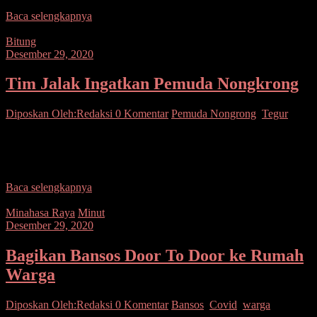
Baca selengkapnya
Bitung
Desember 29, 2020
Tim Jalak Ingatkan Pemuda Nongkrong
Diposkan Oleh:Redaksi
0 Komentar
Pemuda Nongrong
,
Tegur
SUARASULUT.COM,BITUNG- Untuk menciptakan situasi yang
kondusif Tim Jalak III Sat Sabhara Polres Bitung yang di pimpin
oleh Komandan Regu (Danru) Bripka Mario Manoppo melakukan
Baca selengkapnya
Minahasa Raya
Minut
Desember 29, 2020
Bagikan Bansos Door To Door ke Rumah
Warga
Diposkan Oleh:Redaksi
0 Komentar
Bansos
,
Covid
,
warga