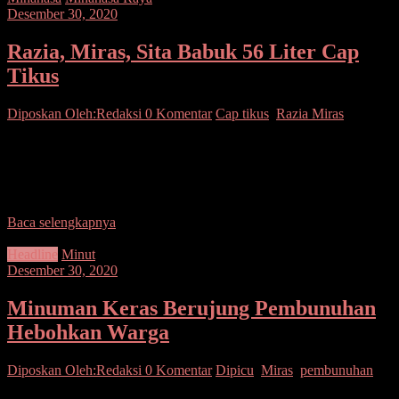
Desember 30, 2020
Razia, Miras, Sita Babuk 56 Liter Cap
Tikus
Diposkan Oleh:Redaksi
0 Komentar
Cap tikus
,
Razia Miras
SUARASULUT.COM,MINAHASA – Satresnarkoba Polres
Minahasa menggelar razia miras (minuman keras) dibeberapa
warung di Koya, Tondano Selatan. Pada pelaksanaan razia siang itu,
petugas mendapati total 56
Baca selengkapnya
Headline
Minut
Desember 30, 2020
Minuman Keras Berujung Pembunuhan
Hebohkan Warga
Diposkan Oleh:Redaksi
0 Komentar
Dipicu
,
Miras
,
pembunuhan