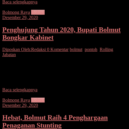
Baca selengkapnya
Bolmong Raya
Bolmut
Desember 29, 2020
Penghujung Tahun 2020, Bupati Bolmut
Bongkar Kabinet
Diposkan Oleh:Redaksi
0 Komentar
bolmut
,
pontoh
,
Rolling
Jabatan
SUARASULUT.COM,BOLMUT–Bupati Bolmut Drs. Hi. Depri
Pontoh secara resmi melantik Pejabat Tinggi Pratama, Administrator,
Pengawas dan Pejabat Fungsional di Lingkungan Pemerintah
Kabupaten Bolmut tahun 2020
Baca selengkapnya
Bolmong Raya
Bolmut
Desember 29, 2020
Hebat, Bolmut Raih 4 Penghargaan
Penaganan Stunting