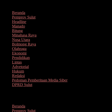
Lompat
Agustus 7, 2026
ke
Beranda
konten
Pemprov Sulut
Headline
Manado
Bitung
Minahasa Raya
Nusa Utara
Bolmong Raya
Olahraga
Ekonomi
Pendidikan
Lintas
Advetorial
Hukum
Redaksi
Pedoman Pemberitaan Media Siber
DPRD Sulut
Menu
Beranda
Pemprov Sulut