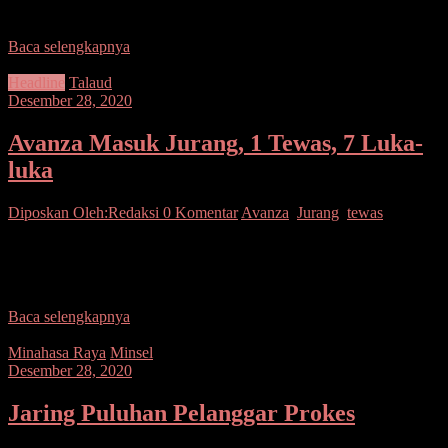
Negara Kelas
Baca selengkapnya
Headline
Talaud
Desember 28, 2020
Avanza Masuk Jurang, 1 Tewas, 7 Luka-
luka
Diposkan Oleh:Redaksi
0 Komentar
Avanza
,
Jurang
,
tewas
SUARASULUT COM,TALAUD– Sebuah mobil Toyota Avanza
bernomor polisi DL 1209 QL yang ditumpangi satu keluarga,
mengalami kecelakaan lalu lintas tunggal di ruas jalan antara
Baca selengkapnya
Minahasa Raya
Minsel
Desember 28, 2020
Jaring Puluhan Pelanggar Prokes