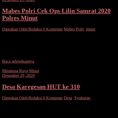
Mabes Polri Cek Ops Lilin Samrat 2020
Polres Minut
Diposkan Oleh:Redaksi
0 Komentar
Mabes Polri
,
minut
SUARASULUT.COM,MINUT – Tim Pengawasan (Wasops)
Operasi Lilin Itwasum Polri, melaksanakan supervisi di Polres
Minahasa Utara guna melihat tahapan pelaksanaan Operasi Lilin
Samrat 2020 di
Baca selengkapnya
Minahasa Raya
Minut
Desember 29, 2020
Desa Karegesan HUT ke 310
Diposkan Oleh:Redaksi
0 Komentar
Desa
,
Syukuran
SUARASULUT.COM,MINUT – Bhabinkamtibmas Desa
Karegesan Bripka Lucky O. Rahamis menghadiri Ibadah Syukur
Ulang Tahun ke 310 Tahun Wanua Karegesan yang bertempat di