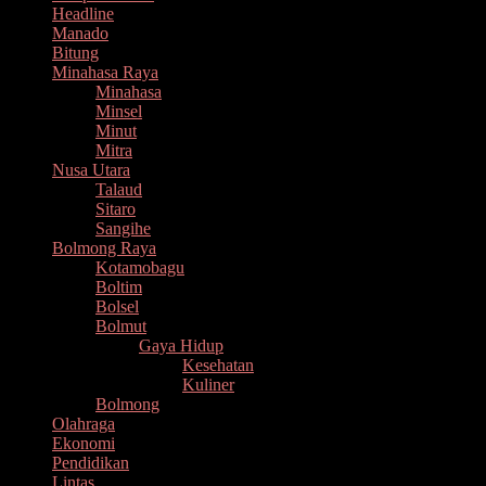
Headline
Manado
Bitung
Minahasa Raya
Minahasa
Minsel
Minut
Mitra
Nusa Utara
Talaud
Sitaro
Sangihe
Bolmong Raya
Kotamobagu
Boltim
Bolsel
Bolmut
Gaya Hidup
Kesehatan
Kuliner
Bolmong
Olahraga
Ekonomi
Pendidikan
Lintas