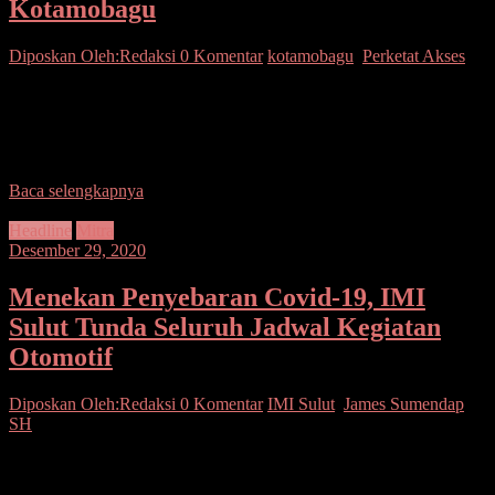
Kotamobagu
Diposkan Oleh:Redaksi
0 Komentar
kotamobagu
,
Perketat Akses
SUARASULUT COM,KOTAMOBAGU – Gugus Tugas
Penanggulangan Covid-19 Kota Kotamobagu (TNI-Polri, Sat Pol
PP Pemerintah Kota Kotamobagu, BPBD, Basarnas dan PMI)
melaksanakan Operasi Yustisi dalam rangka
Baca selengkapnya
Headline
Mitra
Desember 29, 2020
Menekan Penyebaran Covid-19, IMI
Sulut Tunda Seluruh Jadwal Kegiatan
Otomotif
Diposkan Oleh:Redaksi
0 Komentar
IMI Sulut
,
James Sumendap
SH
SUARASULUT.Com, Mitra – Dengan meningkatnya angka
penyebaran wabah covid-19, pengurus Ikatan Motor Indonesia