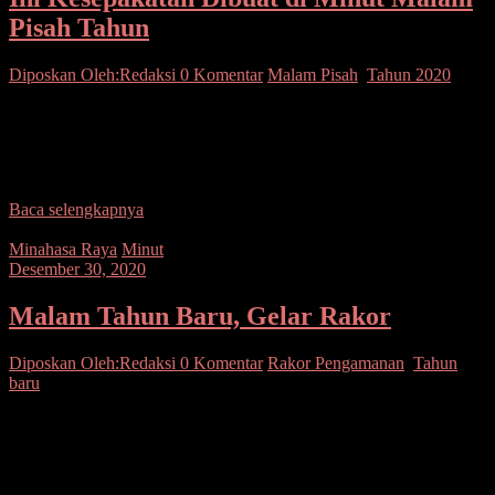
Pisah Tahun
Diposkan Oleh:Redaksi
0 Komentar
Malam Pisah
,
Tahun 2020
SUARASULUT.COM,MINUT– Forkopimda Kabupaten
Minahasa Utara bersama segenap elemen masyarakat dan pelaku
usaha melaksanakan penandatanganan Kesepakatan Bersama dalam
rangka menyambut perayaan Tahun Baru 2021. Kegiatan
Baca selengkapnya
Minahasa Raya
Minut
Desember 30, 2020
Malam Tahun Baru, Gelar Rakor
Diposkan Oleh:Redaksi
0 Komentar
Rakor Pengamanan
,
Tahun
baru
SUARASULUT.COM,MINUT – Kapolres Minahasa Utara AKBP
Grace K.D. Rahakbau memimpin Rapat Koordinasi pencegahan
covid-19 dalam rangka kesiapan pengamanan malam pergantian
Tahun Baru 2021, yang