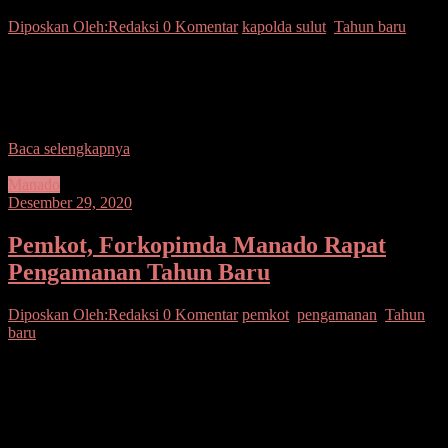
Diposkan Oleh:Redaksi
0 Komentar
kapolda sulut
,
Tahun baru
SUARASULUT.COM,MANADO–Polda Sulut merazia sejumlah
tempat penjual petasan kembang api menjelang pergantian tahun
baru 2021 untuk mengantisipasi terjadinya pesta tahun baru yang
berpotensi menimbulkan kerumunan
Baca selengkapnya
Manado
Desember 29, 2020
Pemkot, Forkopimda Manado Rapat
Pengamanan Tahun Baru
Diposkan Oleh:Redaksi
0 Komentar
pemkot
,
pengamanan
,
Tahun
baru
SUARASULUT.COM,MANADO–Perayaan tahun baru 1 Januari
2020 nanti, Walikota, DR. Ir. GS Vicky Lumentut, SH, M. SI,
DEA, bersama Forum Komunikasi Pimpinan Daerah (Forkopimda)
Sulawesi