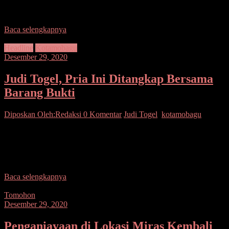
(IMI) Provinsi Sulawesi Utara (Sulut) merilis surat himbauan untuk
menunda semua
Baca selengkapnya
Headline
Kotamobagu
Desember 29, 2020
Judi Togel, Pria Ini Ditangkap Bersama
Barang Bukti
Diposkan Oleh:Redaksi
0 Komentar
Judi Togel
,
kotamobagu
SEPUTARSULUTNEWS,KOTAMOBAGU – Tim Resmob Sat
Reskrim Polres Kotamobagu dibawah pimpinan Kasat Reskrim
AKP Angga Maulana SIK, SH MH berhasil melakukan
penggerebekan dan penangkapan terhadap pelaku
Baca selengkapnya
Tomohon
Desember 29, 2020
Penganiayaan di Lokasi Miras Kembali