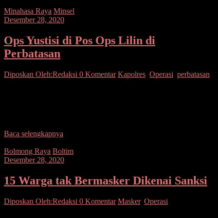
Minahasa Raya
Minsel
Desember 28, 2020
Ops Yustisi di Pos Ops Lilin di
Perbatasan
Diposkan Oleh:Redaksi
0 Komentar
Kapolres
,
Operasi
,
perbatasan
SUARASULUT.COM,MINSEL – Kapolres Minahasa Selatan
AKBP S. Norman Sitindaon, SIK memimpin kegiatan Operasi
Yustisi, pendisiplinan protokol kesehatan di Pos Terpadu Operasi
Lilin Samrat-2020, Maruwasey.
Baca selengkapnya
Bolmong Raya
Boltim
Desember 28, 2020
15 Warga tak Bermasker Dikenai Sanksi
Diposkan Oleh:Redaksi
0 Komentar
Masker
,
Operasi
SUARASULUT.COM,BOLTIM– Polres Boltim (Bolaang