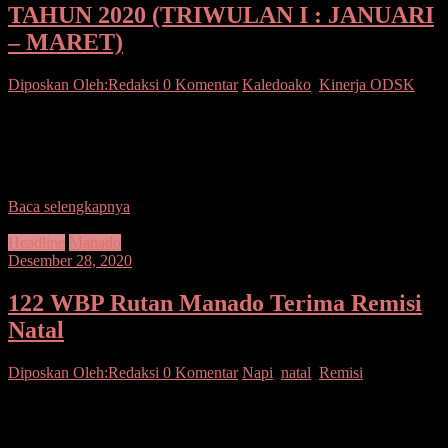
TAHUN 2020 (TRIWULAN I : JANUARI
– MARET)
Diposkan Oleh:Redaksi
0 Komentar
Kaledoako
,
Kinerja ODSK
SUARASULUT.COM, MANADO– VISI SULAWESI UTARA
2016-2021 “Terwujudnya Sulawesi Utara Yang Berdikari Dalam
Ekonomi, Berdaulat Dalam Politik Serta Berkepribadian dalam
Budaya” MISI SULAWESI UTARA 2016-2021 1.
Baca selengkapnya
Headline
Manado
Desember 28, 2020
122 WBP Rutan Manado Terima Remisi
Natal
Diposkan Oleh:Redaksi
0 Komentar
Napi
,
natal
,
Remisi
SUARASULUT.COM,MANADO-Suka cita momen perayaan
Natal Yesus Kristus pada 25 Desember juga dirasakan oleh Warga
Binaan Pemasyarakatan (WBP) yang berada di Rumah Tahanan