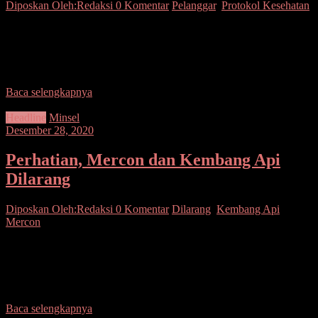
Diposkan Oleh:Redaksi
0 Komentar
Pelanggar
,
Protokol Kesehatan
SUARASULUT.COM,MINSEL– Personel gabungan TNI/Polri,
Dinkes, Dishub dan Sat Pol PP yang bertugas di Pos Pelayanan (Pos
Yan) Operasi Lilin Samrat-2020, Sakura Mart Amurang,
melaksanakan
Baca selengkapnya
Headline
Minsel
Desember 28, 2020
Perhatian, Mercon dan Kembang Api
Dilarang
Diposkan Oleh:Redaksi
0 Komentar
Dilarang
,
Kembang Api
,
Mercon
SUARASULUT.COM,MINSEL – Satuan Reserse Kriminal (Sat
Reskrim) dan Satuan Intelijen Keamanan (Sat Intelkam) Polres
Minahasa Selatan (Minsel) melakukan razia terhadap para penjual
petasan, mercon,
Baca selengkapnya