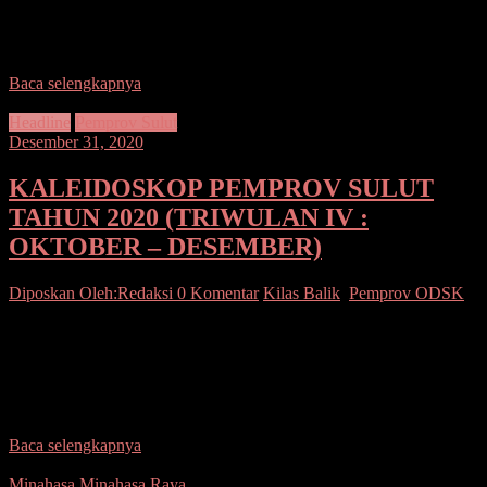
SUARASULUT.COM, TALAUD – Lagi-lagi pasien meningal
dunia diduga terkonfirmasi covid 19 di Kabupaten Kepulauan
Talaud bertambah Satu orang. Kali ini Anggota DPRD aktif Fraksi
Baca selengkapnya
Headline
Pemprov Sulut
Desember 31, 2020
KALEIDOSKOP PEMPROV SULUT
TAHUN 2020 (TRIWULAN IV :
OKTOBER – DESEMBER)
Diposkan Oleh:Redaksi
0 Komentar
Kilas Balik
,
Pemprov ODSK
SUARASULUT.COM,MANADO– VISI SULAWESI
UTARA 2016-2021 “Terwujudnya Sulawesi Utara Yang Berdikari
Dalam Ekonomi, Berdaulat Dalam Politik Serta Berkepribadian
dalam Budaya” MISI SULAWESI UTARA 2016-2021 1.
Mewujudkan kemandirian
Baca selengkapnya
Minahasa
Minahasa Raya