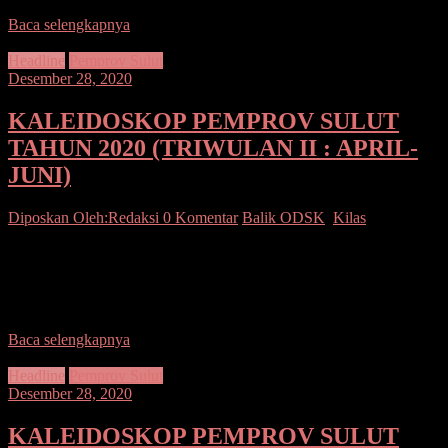
Baca selengkapnya
Headline
Pemprov Sulut
Desember 28, 2020
KALEIDOSKOP PEMPROV SULUT
TAHUN 2020 (TRIWULAN II : APRIL-
JUNI)
Diposkan Oleh:Redaksi
0 Komentar
Balik ODSK
,
Kilas
SUARASULUT COM,MANADO–VISI SULAWESI UTARA
2016-2021 “Terwujudnya Sulawesi Utara Yang Berdikari Dalam
Ekonomi, Berdaulat Dalam Politik Serta Berkepribadian dalam
Budaya” MISI SULAWESI UTARA 2016-2021 1. Mewujudkan
Baca selengkapnya
Headline
Pemprov Sulut
Desember 28, 2020
KALEIDOSKOP PEMPROV SULUT