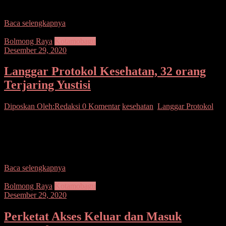
Kantor Hukum Tua
Baca selengkapnya
Bolmong Raya
Kotamobagu
Desember 29, 2020
Langgar Protokol Kesehatan, 32 orang
Terjaring Yustisi
Diposkan Oleh:Redaksi
0 Komentar
kesehatan
,
Langgar Protokol
SUARASULUT.COM,KOTAMOBAGU – Bertempat di Jalan
Ahmad Yani sampai Bundaran Paris Kotamobagu telah
dilaksanakan kegiatan Operasi Yustisi dalam rangka pendisiplinan
dan penegakkan hukum Protokol Kesehatan Covid-19
Baca selengkapnya
Bolmong Raya
Kotamobagu
Desember 29, 2020
Perketat Akses Keluar dan Masuk