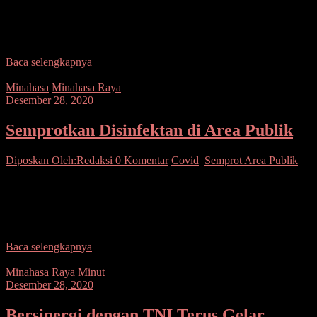
Mongondow Timur) dan Polsek jajaran bersama TNI, Sat Pol PP
dan dinas terkait terus menggencarkan operasi yustisi protokol
kesehatan secara
Baca selengkapnya
Minahasa
Minahasa Raya
Desember 28, 2020
Semprotkan Disinfektan di Area Publik
Diposkan Oleh:Redaksi
0 Komentar
Covid
,
Semprot Area Publik
SUARASULUT.COM,MINAHASA – Guna memutus mata rantai
penyebaran Covid-19, Polres Minahasa kembali menyemprotkan
cairan disinfektan di area publik. Penyemprotan dilakukan
menggunakan 1 unit mobil AWC Satsabhara,
Baca selengkapnya
Minahasa Raya
Minut
Desember 28, 2020
Bersinergi dengan TNI Terus Gelar