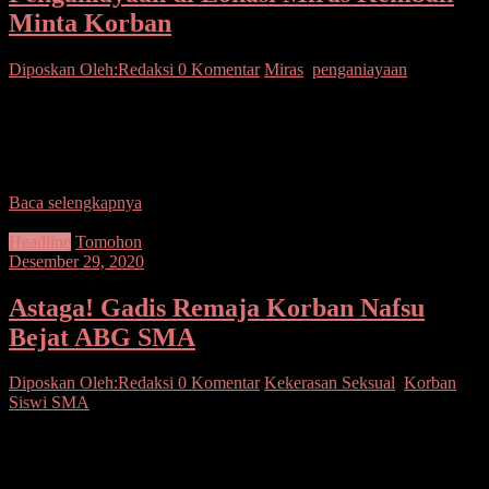
Minta Korban
Diposkan Oleh:Redaksi
0 Komentar
Miras
,
penganiayaan
SUARASULUT.COM,TOMOHON– VT alias Vence (40) dan SK
alias Septian (25), keduanya warga Kelurahan Pangolombian
Kecamatan Tomohon Selatan, akhirnya berurusan dengan pihak
kepolisian. Keduanya diamankan
Baca selengkapnya
Headline
Tomohon
Desember 29, 2020
Astaga! Gadis Remaja Korban Nafsu
Bejat ABG SMA
Diposkan Oleh:Redaksi
0 Komentar
Kekerasan Seksual
,
Korban
Siswi SMA
SUARASULUT COM,TOMOHON– Miris, prihatin, kata ini lah
yang pas untuk diucapkan terhadap dua remaja yang diamankan
oleh tim Totosik pimpinan Bripka Yanny Watung, pada