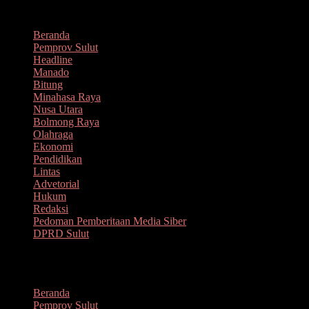
Lompat
Agustus 8, 2026
ke
Beranda
konten
Pemprov Sulut
Headline
Manado
Bitung
Minahasa Raya
Nusa Utara
Bolmong Raya
Olahraga
Ekonomi
Pendidikan
Lintas
Advetorial
Hukum
Redaksi
Pedoman Pemberitaan Media Siber
DPRD Sulut
Menu
Beranda
Pemprov Sulut