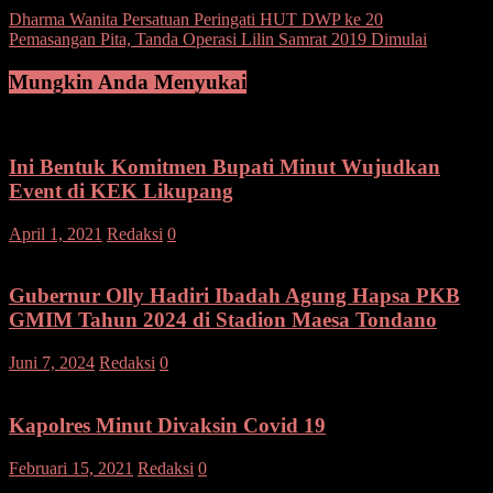
Navigasi
Dharma Wanita Persatuan Peringati HUT DWP ke 20
Pemasangan Pita, Tanda Operasi Lilin Samrat 2019 Dimulai
pos
Mungkin Anda Menyukai
Ini Bentuk Komitmen Bupati Minut Wujudkan
Event di KEK Likupang
April 1, 2021
Redaksi
0
Gubernur Olly Hadiri Ibadah Agung Hapsa PKB
GMIM Tahun 2024 di Stadion Maesa Tondano
Juni 7, 2024
Redaksi
0
Kapolres Minut Divaksin Covid 19
Februari 15, 2021
Redaksi
0