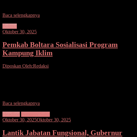
menyadari betul pentingnya
Baca selengkapnya
Bolmut
Oktober 30, 2025
Pemkab Boltara Sosialisasi Program
Kampung Iklim
Diposkan Oleh:Redaksi
Seputarsulutnews.co,Boltara– Bupati Bolaang Mongondow Utara
diwakili oleh Asisten Bidang Pemerintahan dan Kesra Sekda
Rachmat R. Pontoh, SH., M.Si menghadiri Sosialisasi Program
Kampung Iklim (Proklim)
Baca selengkapnya
Headline
Pemprov Sulut
Oktober 30, 2025
Oktober 30, 2025
Lantik Jabatan Fungsional, Gubernur