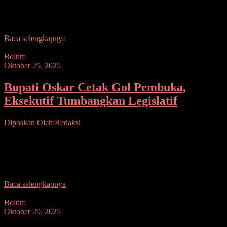
(Boltim) Oskar Manoppo didampingi Ketua TP-PKK Boltim Rosita
Manoppo-Pobela melakukan kunjungan kerja di Kecamatan
Tutuyan, bertempat di Desa
Baca selengkapnya
Boltim
Oktober 29, 2025
Bupati Oskar Cetak Gol Pembuka,
Eksekutif Tumbangkan Legislatif
Diposkan Oleh:Redaksi
Seputarsulutnews.co, Boltim– Memeriahkan pelaksanaan Open
Turnamen Bupati Cup Bolaang Mongondow Timur (Boltim) Tahun
2025, pertandingan sepak bola persahabatan antara Eksekutif FC
dan Legislatif FC
Baca selengkapnya
Boltim
Oktober 29, 2025