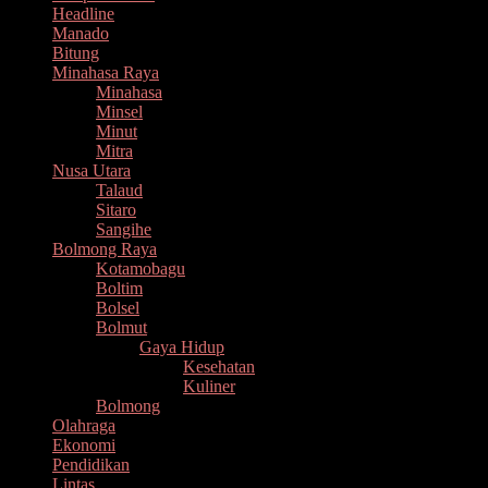
Headline
Manado
Bitung
Minahasa Raya
Minahasa
Minsel
Minut
Mitra
Nusa Utara
Talaud
Sitaro
Sangihe
Bolmong Raya
Kotamobagu
Boltim
Bolsel
Bolmut
Gaya Hidup
Kesehatan
Kuliner
Bolmong
Olahraga
Ekonomi
Pendidikan
Lintas