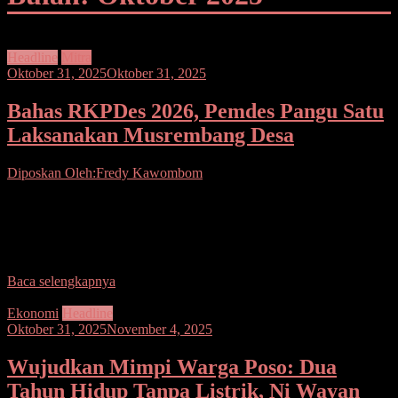
Headline
Mitra
Oktober 31, 2025
Oktober 31, 2025
Bahas RKPDes 2026, Pemdes Pangu Satu
Laksanakan Musrembang Desa
Diposkan Oleh:Fredy Kawombom
Seputarsulutnews.co.Mitra.- Pemerintah Desa (Pemdes) Pangu satu
melaksanakan Musyawarah Rencana Pembangunan Desa
(Musrembangdes) guna membahas membahas Rencana Kerja
Pemerintah Desa (RKPDes) tahun 2026 mendatang. Kegiatan
Baca selengkapnya
Ekonomi
Headline
Oktober 31, 2025
November 4, 2025
Wujudkan Mimpi Warga Poso: Dua
Tahun Hidup Tanpa Listrik, Ni Wayan