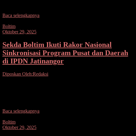
bergengsi ini.
Baca selengkapnya
Boltim
Oktober 29, 2025
Sekda Boltim Ikuti Rakor Nasional
Sinkronisasi Program Pusat dan Daerah
di IPDN Jatinangor
Diposkan Oleh:Redaksi
Seputarsulutnews.co, Boltim–Sekretaris Daerah Kabupaten Bolaang
Mongondow Timur (Boltim) M. Iksan Pangalima mewakili
Pemerintah Kabupaten Boltim dalam Rapat Koordinasi Nasional
Sinkronisasi Program dan Kegiatan Kementerian/Lembaga
Baca selengkapnya
Boltim
Oktober 29, 2025