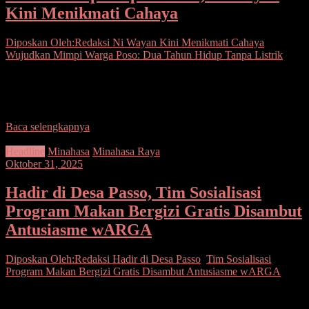
Kini Menikmati Cahaya
Diposkan Oleh:Redaksi
Ni Wayan Kini Menikmati Cahaya
,
Wujudkan Mimpi Warga Poso: Dua Tahun Hidup Tanpa Listrik
Seputarsulutnews.co, Poso— Setelah dua tahun hidup dalam
kegelapan, Ni Wayan Jarniti akhirnya bisa menikmati terang di
rumah sederhananya di Desa Tangkura, Kecamatan Lore Peore,
Baca selengkapnya
Headline
Minahasa
Minahasa Raya
Oktober 31, 2025
Hadir di Desa Passo, Tim Sosialisasi
Program Makan Bergizi Gratis Disambut
Antusiasme wARGA
Diposkan Oleh:Redaksi
Hadir di Desa Passo
,
Tim Sosialisasi
Program Makan Bergizi Gratis Disambut Antusiasme wARGA
Seputarsulutnews.co, Minahasa, SulawesiUtara– Warga Desa Passo
sangat antusias kedatangan tim sosialisasi program Makan Bergizi