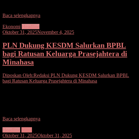
Gratis (MBG) dari Badan Gizi Nasional (BGN) bersama Komisi IX
Baca selengkapnya
Ekonomi
Headline
Oktober 31, 2025
November 4, 2025
PLN Dukung KESDM Salurkan BPBL
bagi Ratusan Keluarga Prasejahtera di
Minahasa
Diposkan Oleh:Redaksi
PLN Dukung KESDM Salurkan BPBL
bagi Ratusan Keluarga Prasejahtera di Minahasa
Seputarsulutnews.co, Minahasa– Kementerian Energi dan Sumber
Daya Mineral (ESDM) bersama PT PLN (Persero) menyalurkan
Bantuan Pasang Baru Listrik (BPBL) kepada 112 keluarga
prasejahtera di
Baca selengkapnya
Headline
Mitra
Oktober 31, 2025
Oktober 31, 2025