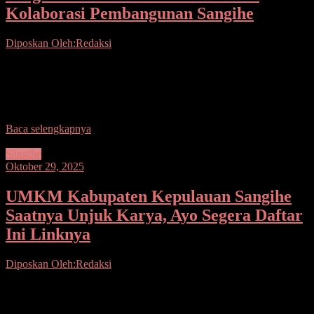
Kolaborasi Pembangunan Sangihe
Diposkan Oleh:Redaksi
Seputarsulutnews.co, Tahuna – Pemerintah Kabupaten Kepulauan
Sangihe terus memperkuat sinergi dengan pemerintah pusat melalui
kegiatan Koordinasi dalam Rangka Sinkronisasi Program Kegiatan
Kementerian/LPNK dengan Pemerintah
Baca selengkapnya
Sangihe
Oktober 29, 2025
UMKM Kabupaten Kepulauan Sangihe
Saatnya Unjuk Karya, Ayo Segera Daftar
Ini Linknya
Diposkan Oleh:Redaksi
Seputarsulutnews.co,Tahuna– Panitia Festival Seni Budaya Sangihe
2025 mengundang seluruh pelaku UMKM Kabupaten Kepulauan
Sangihe untuk turut serta menampilkan produk terbaik dalam ajang