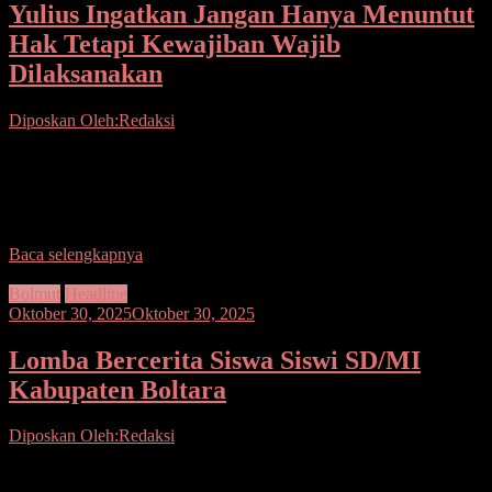
Yulius Ingatkan Jangan Hanya Menuntut
Hak Tetapi Kewajiban Wajib
Dilaksanakan
Diposkan Oleh:Redaksi
Seputarsulutnews.co,Manado– Meningkatkan kinerja Pemerintahan
di lingkungan Pemerintah Provinsi Sulawesi Utara, Kamis (30/10)
Gubernur Sulawesi Utara, Yulius Selvanus di Aula Mapalus Kantor
Gubernur Sulut, melantik
Baca selengkapnya
Bolmut
Headline
Oktober 30, 2025
Oktober 30, 2025
Lomba Bercerita Siswa Siswi SD/MI
Kabupaten Boltara
Diposkan Oleh:Redaksi
Seputarsulutnews.co, Boltara– Bupati Bolaang Mongondow Utara,