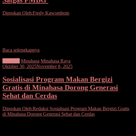
Satgas PMBG
Diposkan Oleh:Fredy Kawombom
Seputarsulutnews.co. Mitra.- Wakil Bupati Minahasa Tenggara
Fredy Tuda Mewakili Bupati Ronald Kandoli membuka Rapat
Koordinasi Satuan Tugas Percepatan Penyelenggaraan Program
Makan siang Bergizi Gratis,
Baca selengkapnya
Headline
Minahasa
Minahasa Raya
Oktober 30, 2025
November 8, 2025
Sosialisasi Program Makan Bergizi
Gratis di Minahasa Dorong Generasi
Sehat dan Cerdas
Diposkan Oleh:Redaksi
Sosialisasi Program Makan Bergizi Gratis
di Minahasa Dorong Generasi Sehat dan Cerdas
Seputarsulutnews.co,Minahasa, SulawesiUtara- Program Makan
Bergizi Gratis (MBG) kembali disosialisasikan DPR RI bersama
mitra kerja Badan Gizi Nasional (BGN) di Minahasa. Pemeritnah