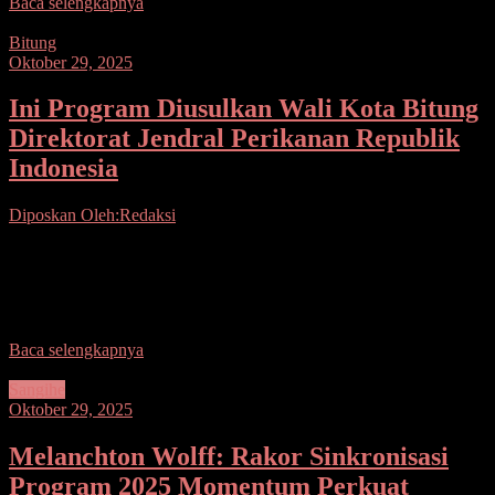
Baca selengkapnya
Bitung
Oktober 29, 2025
Ini Program Diusulkan Wali Kota Bitung
Direktorat Jendral Perikanan Republik
Indonesia
Diposkan Oleh:Redaksi
Seputarsulutnews.co, Bitung– Wali Kota Bitung 𝐇𝐞𝐧𝐠𝐤𝐲
𝐇𝐨𝐧𝐚𝐧𝐝𝐚𝐫, SE, menerima Kunjungan Sekretariat Direktorat Jendral
Perikanan DR. Ir. Ridwan Mulyana M.T di Lounge Merdeka
Kantor Walikota
Baca selengkapnya
Sangihe
Oktober 29, 2025
Melanchton Wolff: Rakor Sinkronisasi
Program 2025 Momentum Perkuat