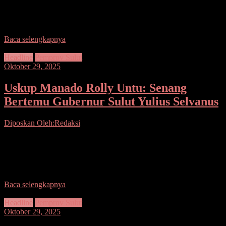
Seputarsulutnews.co, Tahuna– Bupati Kepulauan Sangihe, Michael
Thungari, S.E., M.M. bersama Kepala Dinas Pertanian dan Asisten
II melakukan kunjungan ke salah satu lokasi pertanian di
Baca selengkapnya
Headline
Pemprov Sulut
Oktober 29, 2025
Uskup Manado Rolly Untu: Senang
Bertemu Gubernur Sulut Yulius Selvanus
Diposkan Oleh:Redaksi
Seputarsulutnews.co, Manado– Rabu (29/10) Gubernur Sulawesi
Utara, Yulius Selvanus bersilahturahmi ke Kantor Keuskupan
Manado. Kedatangan Gubernur pilihan langsung rakyat Sulut itu,
diterima Uskup Manado,
Baca selengkapnya
Headline
Pemprov Sulut
Oktober 29, 2025