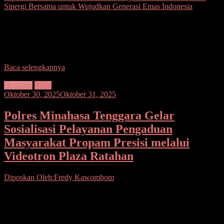
Sinergi Bersama untuk Wujudkan Generasi Emas Indonesia
Seputarsulutnews.co, Minahasa, Sulawesi Utara- Program Makan
Bergizi Gratis (MBG) terus mendapat perhatian serius untuk
memperluas implementasi dimasyarakat. Program Makan Bergizi
Gratis (MBG) yang saat
Baca selengkapnya
Headline
Mitra
Oktober 30, 2025
Oktober 31, 2025
Polres Minahasa Tenggara Gelar
Sosialisasi Pelayanan Pengaduan
Masyarakat Propam Presisi melalui
Videotron Plaza Ratahan
Diposkan Oleh:Fredy Kawombom
Seputarsulutnews.co. Mitra.- Kapolres Minahasa Tenggara (Mitra)
AKBP Handoko Sanjaya S.I.K, M.Han melalui Kasi Propam, AKP
Elias Sasebohe, dan personel Sipropam Polres Mitra menggelar
sosialisasi