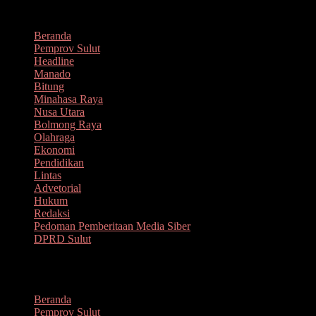
Lompat
Agustus 8, 2026
ke
Beranda
konten
Pemprov Sulut
Headline
Manado
Bitung
Minahasa Raya
Nusa Utara
Bolmong Raya
Olahraga
Ekonomi
Pendidikan
Lintas
Advetorial
Hukum
Redaksi
Pedoman Pemberitaan Media Siber
DPRD Sulut
Menu
Beranda
Pemprov Sulut