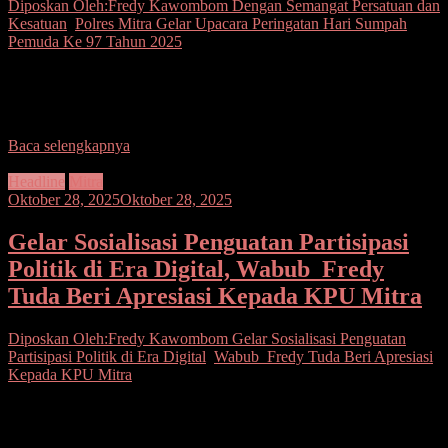
Diposkan Oleh:Fredy Kawombom
Dengan Semangat Persatuan dan
Kesatuan
,
Polres Mitra Gelar Upacara Peringatan Hari Sumpah
Pemuda Ke 97 Tahun 2025
Seputarsulutnews.co. Mitra.– Dalam rangka menyambut hari
Sumpah Pemuda yang ke 97 tahun, Polres Mitra menggelar upacara
peringatan Hari Sumpah Pemuda ke 97 dengan bertemakan
Baca selengkapnya
Headline
Mitra
Oktober 28, 2025
Oktober 28, 2025
Gelar Sosialisasi Penguatan Partisipasi
Politik di Era Digital, Wabub Fredy
Tuda Beri Apresiasi Kepada KPU Mitra
Diposkan Oleh:Fredy Kawombom
Gelar Sosialisasi Penguatan
Partisipasi Politik di Era Digital
,
Wabub Fredy Tuda Beri Apresiasi
Kepada KPU Mitra
Seputarsulutnews.co. Mitra.- Wakil Bupati (Wabup) Kabupaten
Minahasa Tenggara (Mitra) Fredy Tuda membuka kegiatan
sosialisasi Pendidikan Pemilih kepada organisasi kepemudaan.