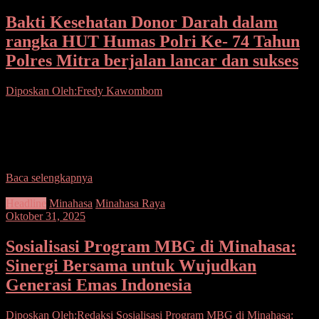
Bakti Kesehatan Donor Darah dalam
rangka HUT Humas Polri Ke- 74 Tahun
Polres Mitra berjalan lancar dan sukses
Diposkan Oleh:Fredy Kawombom
Seputarsulutnews.co. Mitra.- Dalam rangka menyambut HUT
Humas Polri ke 74 tahun, Polres Minahasa Tenggara (Mitra)
menggelar kegiatan bakti kesehatan donor darah yang dilaksanakan
hari
Baca selengkapnya
Headline
Minahasa
Minahasa Raya
Oktober 31, 2025
Sosialisasi Program MBG di Minahasa:
Sinergi Bersama untuk Wujudkan
Generasi Emas Indonesia
Diposkan Oleh:Redaksi
Sosialisasi Program MBG di Minahasa: