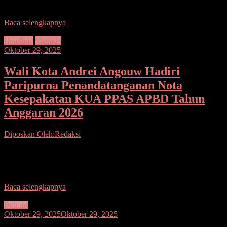
Kecamatan Suluun Tareran,
Baca selengkapnya
Headline
Manado
Oktober 29, 2025
Wali Kota Andrei Angouw Hadiri
Paripurna Penandatanganan Nota
Kesepakatan KUA PPAS APBD Tahun
Anggaran 2026
Diposkan Oleh:Redaksi
Seputarsulutnews.co, Manado– Rabu (29/10), Wali Kota dan Wakil
Wali Kota Manado Andrei Angouw dan dr. Richard Sualang
menghadiri Rapat Paripurna DPRD di Kantor DPRD
Baca selengkapnya
Bolmut
Oktober 29, 2025
Oktober 29, 2025