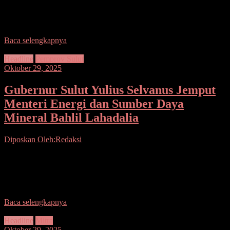
Seputarsulutnews.co, Minsel– Bupati Minahasa Selatan, Franky
Donny Wongkar, S.H., dan Wakil Bupati Brigjen TNI (Purn.)
Theodorus Kawatu, S.I.P., yang juga adalah Ketua Satuan Tugas
Baca selengkapnya
Headline
Pemprov Sulut
Oktober 29, 2025
Gubernur Sulut Yulius Selvanus Jemput
Menteri Energi dan Sumber Daya
Mineral Bahlil Lahadalia
Diposkan Oleh:Redaksi
Seputarsulutnews.co, Manado– Komitmen Gubernur Sulut Yulius
Selvanus, membangun Daerah harus kolaborasi Pemerintah Pusat
dan Daerah, terus membuahkan hasil. Buktinya guna mewujudkan
pembangunan di Daerah
Baca selengkapnya
Headline
Mitra
Oktober 29, 2025