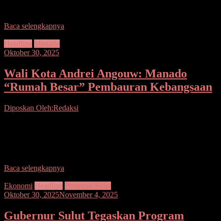
diwakili Asisten Bidang Pemerintahan dan Kesra SETDA Rachmat
R. Pontoh, SH., M.Si membuka secara resmi Lomba Bercerita bagi
Baca selengkapnya
Headline
Manado
Oktober 30, 2025
Wali Kota Andrei Angouw: Manado
“Rumah Besar” Pembauran Kebangsaan
Diposkan Oleh:Redaksi
Seputarsulutnews.co, Manado– Kamis (30/10) pagi, Wali Kota
Manado Andrei Angouw menghadiri acara Rakor Forum
Pembauran Kebangsaan Kota Manado dilaksanakan di salahsatu
Hotel ternama di
Baca selengkapnya
Ekonomi
Headline
Pemprov Sulut
Oktober 30, 2025
November 4, 2025
Gubernur Sulut Tegaskan Program