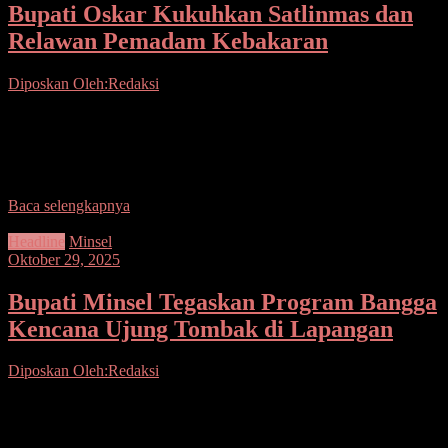
Bupati Oskar Kukuhkan Satlinmas dan
Relawan Pemadam Kebakaran
Diposkan Oleh:Redaksi
Seputarsulutnews.co, Boltim– Bupati Bolaang Mongondow Timur
(Boltim) Oskar Manoppo mengukuhkan anggota Satuan
Perlindungan Masyarakat (Satlinmas) serta Relawan Pemadam
Kebakaran se-Kabupaten Bolaang Mongondow Timur, bertempat
Baca selengkapnya
Headline
Minsel
Oktober 29, 2025
Bupati Minsel Tegaskan Program Bangga
Kencana Ujung Tombak di Lapangan
Diposkan Oleh:Redaksi
Seputarsulutnews.co,Minsel– Bupati Minahasa Selatan, Franky
Donny Wongkar, S.H., menghadiri Kegiatan Pembinaan Tenaga
Lini Lapangan Tahap II dan Sosialisasi Program Bangga Kencana