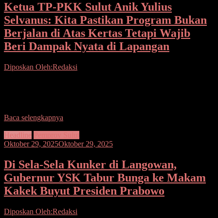
Ketua TP-PKK Sulut Anik Yulius
Selvanus: Kita Pastikan Program Bukan
Berjalan di Atas Kertas Tetapi Wajib
Beri Dampak Nyata di Lapangan
Diposkan Oleh:Redaksi
Seputarsulutnews.co, Manado– Wajib di pastikan program PKK
tidak hanya berjalan di atas kertas, tetapi benar-benar memberi
dampak nyata di lapangan. Penegasan ini disampaikan etua
Baca selengkapnya
Headline
Pemprov Sulut
Oktober 29, 2025
Oktober 29, 2025
Di Sela-Sela Kunker di Langowan,
Gubernur YSK Tabur Bunga ke Makam
Kakek Buyut Presiden Prabowo
Diposkan Oleh:Redaksi