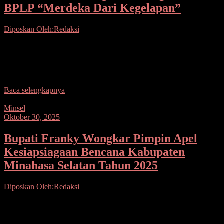
BPLP “Merdeka Dari Kegelapan”
Diposkan Oleh:Redaksi
Seputarsulutnews.co, Manado– Gubernur Sulawesi Utara, Yulius
Selvanus merasa bangga dan terhormat menerima kunjungan kerja
dari Menteri Energi dan Sumber Daya Mineral (ESDM) Republik
Indonesia,
Baca selengkapnya
Minsel
Oktober 30, 2025
Bupati Franky Wongkar Pimpin Apel
Kesiapsiagaan Bencana Kabupaten
Minahasa Selatan Tahun 2025
Diposkan Oleh:Redaksi
Seputarsulutnews.co, Minsel– Bupati Minahasa Selatan, , S.H.,
menghadiri Apel Kesiapsiagaan Bencana Kabupaten Minahasa
Selatan Tahun 2025, bertempat di Lapangan Kantor Bupati