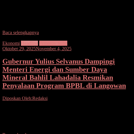
Seputarsulutnews.co, Manado– Di tengah padatnya agenda
kunjungan kerja ke Langowan bersama Menteri Energi dan Sumber
Daya Mineral (ESDM) Republik Indonesia, Bahlil Lahadalia,
Gubernur Sulut,
Baca selengkapnya
Ekonomi
Headline
Pemprov Sulut
Oktober 29, 2025
November 4, 2025
Gubernur Yulius Selvanus Dampingi
Menteri Energi dan Sumber Daya
Mineral Bahlil Lahadalia Resmikan
Penyalaan Program BPBL di Langowan
Diposkan Oleh:Redaksi
Seputarsulutnews.co,Manado– Rabu (29/10), Menteri Energi dan
Sumber Daya Mineral (ESDM) Republik Indonesia, Bahlil
Lahadalia, berlokasi di Desa Winebetan Kecamatan Langowan
Selatan, Kabupaten Minahasa, launching