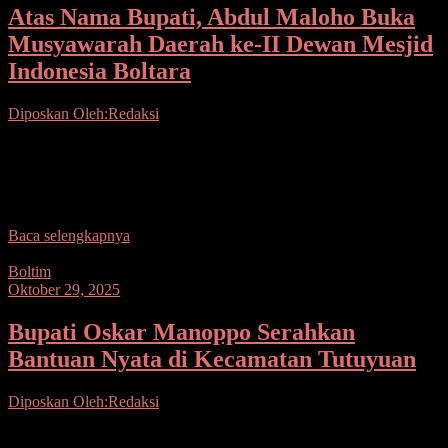
Atas Nama Bupati, Abdul Maloho Buka
Musyawarah Daerah ke-II Dewan Mesjid
Indonesia Boltara
Diposkan Oleh:Redaksi
Seputarsulutnews.co, Boltara– Bupati Bolaang Mongondow Utara,
diwakili Asisten Bidang Administrasi Umum Setda, Dr. Hi. Abdul
Nazarudin Maloho, S.Pd., M.Si membuka secara resmi
Musyawarah Daerah
Baca selengkapnya
Boltim
Oktober 29, 2025
Bupati Oskar Manoppo Serahkan
Bantuan Nyata di Kecamatan Tutuyuan
Diposkan Oleh:Redaksi
Seputarsulutnews.co, Boltim– Bupati Bolaang Mongondow Timur