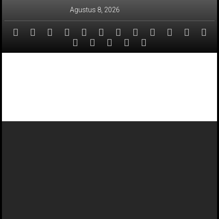
Lompat
Agustus 8, 2026
ke
konten