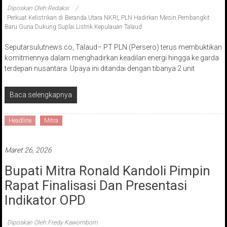
Diposkan Oleh:Redaksi
Perkuat Kelistrikan di Beranda Utara NKRI
,
PLN Hadirkan Mesin Pembangkit
Baru Guna Dukung Suplai Listrik Kepulauan Talaud
Seputarsulutnews.co, Talaud– PT PLN (Persero) terus membuktikan
komitmennya dalam menghadirkan keadilan energi hingga ke garda
terdepan nusantara. Upaya ini ditandai dengan tibanya 2 unit
Baca selengkapnya
Headline
Mitra
Maret 26, 2026
Bupati Mitra Ronald Kandoli Pimpin
Rapat Finalisasi Dan Presentasi
Indikator OPD
Diposkan Oleh:Fredy Kawombom