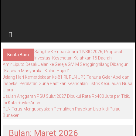
Sangihe Kembali Juara 1 NSIC 2026, Proposal
Berita Baru:
Investasi Kesehatan Kalahkan 15 Daerah
Amir Liputo Desak Jalan ke Gereja GMIM Sengginghilang Dibangun:
“Kasihan Masyarakat Kalau Hujan”
Jelang Hari Kemerdekaan ke-81 RI, PLN UP3 Tahuna Gelar Apel dan
Inspeksi Peralatan Guna Pastikan Keandalan Listrik Kepulauan Nusa
Utara
Usulan Anggaran PSU Sulut 2027 Dipukul Rata Rp400 Juta per Titik,
Ini Kata Royke Anter
PLN Terus Mengupayakan Pemulihan Pasokan Listrik di Pulau
Bunaken
Bulan: Maret 2026