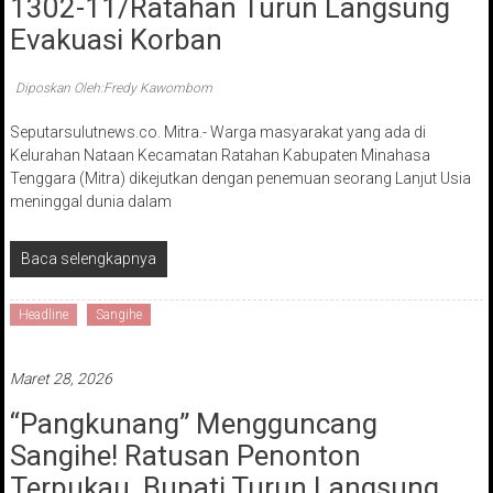
1302-11/Ratahan Turun Langsung
Evakuasi Korban
Diposkan Oleh:Fredy Kawombom
Seputarsulutnews.co. Mitra.- Warga masyarakat yang ada di
Kelurahan Nataan Kecamatan Ratahan Kabupaten Minahasa
Tenggara (Mitra) dikejutkan dengan penemuan seorang Lanjut Usia
meninggal dunia dalam
Baca selengkapnya
Headline
Sangihe
Maret 28, 2026
“Pangkunang” Mengguncang
Sangihe! Ratusan Penonton
Terpukau, Bupati Turun Langsung