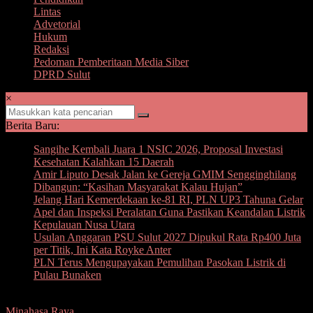
Lintas
Advetorial
Hukum
Redaksi
Pedoman Pemberitaan Media Siber
DPRD Sulut
×
Berita Baru:
Sangihe Kembali Juara 1 NSIC 2026, Proposal Investasi
Kesehatan Kalahkan 15 Daerah
Amir Liputo Desak Jalan ke Gereja GMIM Sengginghilang
Dibangun: “Kasihan Masyarakat Kalau Hujan”
Jelang Hari Kemerdekaan ke-81 RI, PLN UP3 Tahuna Gelar
Apel dan Inspeksi Peralatan Guna Pastikan Keandalan Listrik
Kepulauan Nusa Utara
Usulan Anggaran PSU Sulut 2027 Dipukul Rata Rp400 Juta
per Titik, Ini Kata Royke Anter
PLN Terus Mengupayakan Pemulihan Pasokan Listrik di
Pulau Bunaken
Minahasa Raya