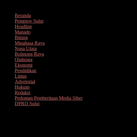
Lompat
Agustus 9, 2026
ke
Beranda
konten
Pemprov Sulut
Headline
Manado
Bitung
Minahasa Raya
Nusa Utara
Bolmong Raya
Olahraga
Ekonomi
Pendidikan
Lintas
Advetorial
Hukum
Redaksi
Pedoman Pemberitaan Media Siber
DPRD Sulut