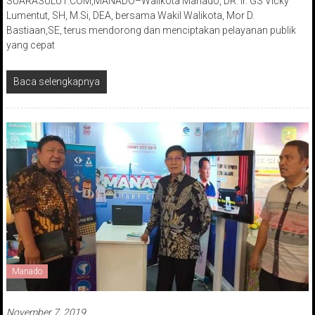
SUARASULUT.COM,MANADO–Walikota Manado, DR. Ir. GS Vicky
Lumentut, SH, M.Si, DEA, bersama Wakil Walikota, Mor D.
Bastiaan,SE, terus mendorong dan menciptakan pelayanan publik
yang cepat
Baca selengkapnya
Manado
November 7, 2019