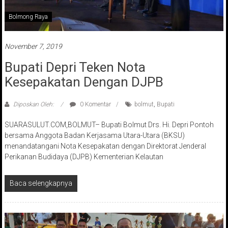
Bolmong Raya
November 7, 2019
Bupati Depri Teken Nota
Kesepakatan Dengan DJPB
Diposkan Oleh:
0 Komentar
bolmut
,
Bupati
SUARASULUT.COM,BOLMUT– Bupati Bolmut Drs. Hi. Depri Pontoh
bersama Anggota Badan Kerjasama Utara-Utara (BKSU)
menandatangani Nota Kesepakatan dengan Direktorat Jenderal
Perikanan Budidaya (DJPB) Kementerian Kelautan
Baca selengkapnya