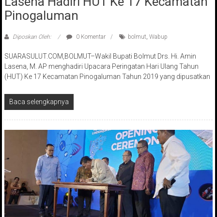
Lasena Hadiri HUT Ke 17 Kecamatan
Pinogaluman
Diposkan Oleh:
0 Komentar
bolmut
,
Wabup
SUARASULUT.COM,BOLMUT–Wakil Bupati Bolmut Drs. Hi. Amin
Lasena, M. AP menghadiri Upacara Peringatan Hari Ulang Tahun
(HUT) Ke 17 Kecamatan Pinogaluman Tahun 2019 yang dipusatkan
Baca selengkapnya