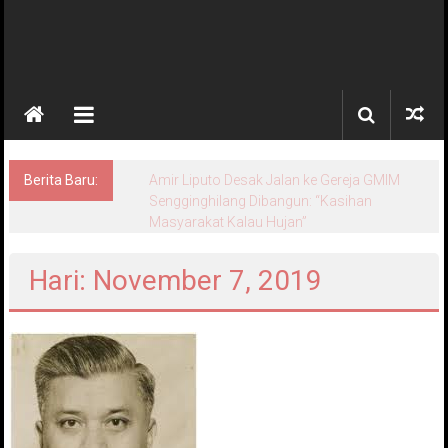
Berita Baru:
Amir Liputo Desak Jalan ke Gereja GMIM
Sengginghilang Dibangun: “Kasihan
Masyarakat Kalau Hujan”
Hari: November 7, 2019