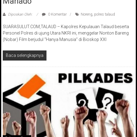
Manado
Diposkan Oleh:
0 Komentar
Noreng
,
polres talaud
SUARASULUT.COM,TALAUD – Kapolres Kepulauan Talaud beserta
Personel Polres di ujung Utara NKRI ini, menggelar Nonton Bareng
(Nobar) Film berjudul “Hanya Manusia” di Bioskop XXI
Baca selengkapnya