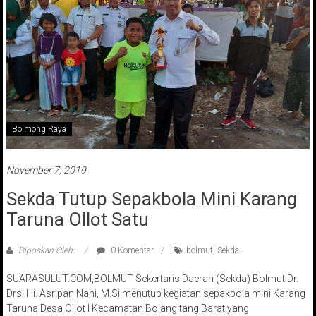
Bolmong Raya
November 7, 2019
Sekda Tutup Sepakbola Mini Karang
Taruna Ollot Satu
Diposkan Oleh:
0 Komentar
bolmut
,
Sekda
SUARASULUT.COM,BOLMUT Sekertaris Daerah (Sekda) Bolmut Dr.
Drs. Hi. Asripan Nani, M.Si menutup kegiatan sepakbola mini Karang
Taruna Desa Ollot I Kecamatan Bolangitang Barat yang