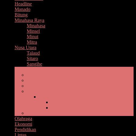
Headline
Manado
Bitung
Minahasa Raya
Minahasa
Minsel
Minut
Mitra
Nusa Utara
Talaud
Sitaro
Sangihe
Bolmong Raya
Kotamobagu
Boltim
Bolsel
Bolmut
Gaya Hidup
Kesehatan
Kuliner
Bolmong
Olahraga
Ekonomi
Pendidikan
Lintas