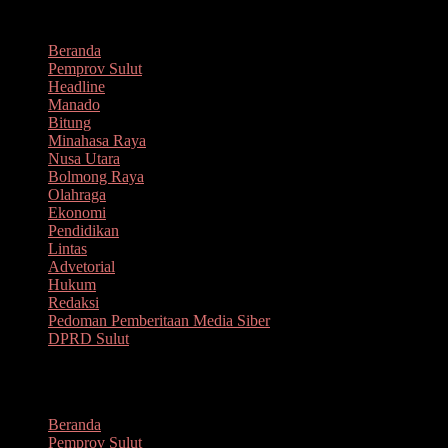
Lompat
Agustus 6, 2026
ke
Beranda
konten
Pemprov Sulut
Headline
Manado
Bitung
Minahasa Raya
Nusa Utara
Bolmong Raya
Olahraga
Ekonomi
Pendidikan
Lintas
Advetorial
Hukum
Redaksi
Pedoman Pemberitaan Media Siber
DPRD Sulut
Menu
Beranda
Pemprov Sulut