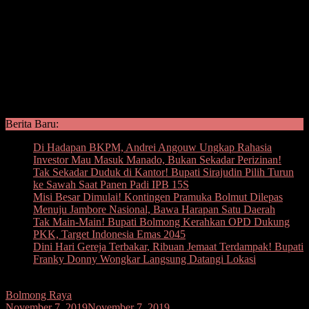
Berita Baru:
Di Hadapan BKPM, Andrei Angouw Ungkap Rahasia
Investor Mau Masuk Manado, Bukan Sekadar Perizinan!
Tak Sekadar Duduk di Kantor! Bupati Sirajudin Pilih Turun
ke Sawah Saat Panen Padi IPB 15S
Misi Besar Dimulai! Kontingen Pramuka Bolmut Dilepas
Menuju Jambore Nasional, Bawa Harapan Satu Daerah
Tak Main-Main! Bupati Bolmong Kerahkan OPD Dukung
PKK, Target Indonesia Emas 2045
Dini Hari Gereja Terbakar, Ribuan Jemaat Terdampak! Bupati
Franky Donny Wongkar Langsung Datangi Lokasi
Bolmong Raya
November 7, 2019
November 7, 2019