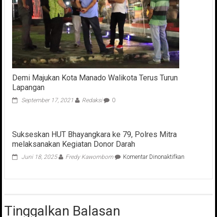
Demi Majukan Kota Manado Walikota Terus Turun
Lapangan
September 17, 2021
Redaksi
0
Sukseskan HUT Bhayangkara ke 79, Polres Mitra
melaksanakan Kegiatan Donor Darah
pada
Juni 18, 2025
Fredy Kawombom
Komentar Dinonaktifkan
Sukseskan
HUT
Bhayangkar
ke
79,
Tinggalkan Balasan
Polres