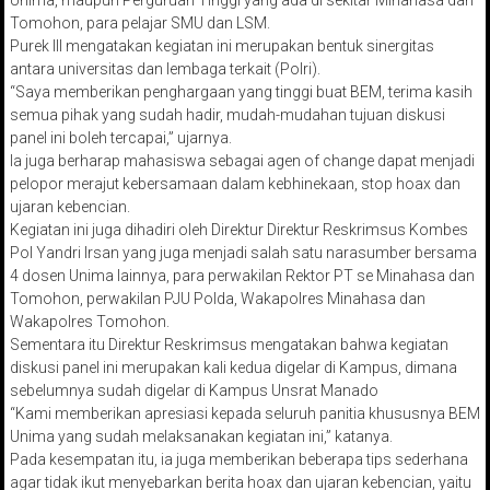
Unima, maupun Perguruan Tinggi yang ada di sekitar Minahasa dan
Tomohon, para pelajar SMU dan LSM.
Purek III mengatakan kegiatan ini merupakan bentuk sinergitas
antara universitas dan lembaga terkait (Polri).
“Saya memberikan penghargaan yang tinggi buat BEM, terima kasih
semua pihak yang sudah hadir, mudah-mudahan tujuan diskusi
panel ini boleh tercapai,” ujarnya.
Ia juga berharap mahasiswa sebagai agen of change dapat menjadi
pelopor merajut kebersamaan dalam kebhinekaan, stop hoax dan
ujaran kebencian.
Kegiatan ini juga dihadiri oleh Direktur Direktur Reskrimsus Kombes
Pol Yandri Irsan yang juga menjadi salah satu narasumber bersama
4 dosen Unima lainnya, para perwakilan Rektor PT se Minahasa dan
Tomohon, perwakilan PJU Polda, Wakapolres Minahasa dan
Wakapolres Tomohon.
Sementara itu Direktur Reskrimsus mengatakan bahwa kegiatan
diskusi panel ini merupakan kali kedua digelar di Kampus, dimana
sebelumnya sudah digelar di Kampus Unsrat Manado
“Kami memberikan apresiasi kepada seluruh panitia khususnya BEM
Unima yang sudah melaksanakan kegiatan ini,” katanya.
Pada kesempatan itu, ia juga memberikan beberapa tips sederhana
agar tidak ikut menyebarkan berita hoax dan ujaran kebencian, yaitu