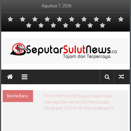
Lompat
Agustus 7, 2026
ke
konten
Berita Baru:
Polres Mitra Ambil Bagian dalam Apel
Olahraga Bersama Dan Pembukaan
Rangkaian HUT Ke-81 Kemerdekaan RI