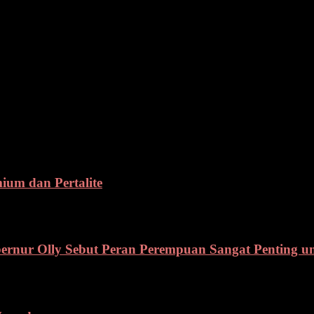
ngkan dengan Operasi di tahun 2018 lalu, untuk angka pelanggaran ter
nya di tahun 2018 ada 4 kejadian Lakalantas yang mengakibatkan 2 oran
atikan soal kelengkapan dan keselamatan guna tertibnya berlalu lintas
um dan Pertalite
ernur Olly Sebut Peran Perempuan Sangat Penting 