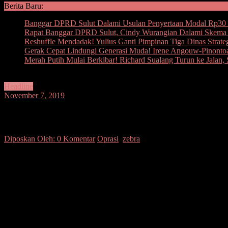
Berita Baru:
Banggar DPRD Sulut Dalami Usulan Penyertaan Modal Rp30 M
Rapat Banggar DPRD Sulut, Cindy Wurangian Dalami Skema I
Reshuffle Mendadak! Yulius Ganti Pimpinan Tiga Dinas Strate
Gerak Cepat Lindungi Generasi Muda! Irene Angouw-Pinont
Merah Putih Mulai Berkibar! Richard Sualang Turun ke Jal
Headline
November 7, 2019
Operasi Zebra Jaring 1.035 Pelanggar Lal
Diposkan Oleh:
0 Komentar
Oprasi
,
zebra
SUARASULIT.COM,MINAHASA- Selama pelaksanaan operasi Zebra Samr
lalu lintas dalam operasi selama 14 hari itu.
Kapolres Minahasa AKP Denny Situmorang SIK melalui Kasat Lantas
motor tercatat ada 620 pelanggaran, sedangkan sisanya 415 adalah m
Sedangkan untuk sepeda motor pelanggaran terbanyak adalah tidak 
kelengkapan surat kendaraan dan pengemudi tak menggunakan sabu
Bukan saja itu, dalam operasi itu polisi juga memberikan 201 tegura