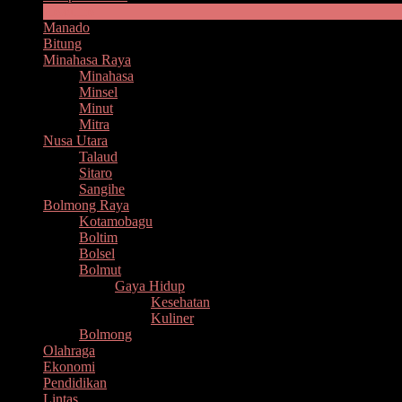
Headline
Manado
Bitung
Minahasa Raya
Minahasa
Minsel
Minut
Mitra
Nusa Utara
Talaud
Sitaro
Sangihe
Bolmong Raya
Kotamobagu
Boltim
Bolsel
Bolmut
Gaya Hidup
Kesehatan
Kuliner
Bolmong
Olahraga
Ekonomi
Pendidikan
Lintas