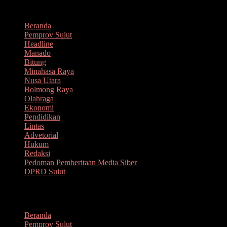
Lompat
Agustus 6, 2026
ke
Beranda
konten
Pemprov Sulut
Headline
Manado
Bitung
Minahasa Raya
Nusa Utara
Bolmong Raya
Olahraga
Ekonomi
Pendidikan
Lintas
Advetorial
Hukum
Redaksi
Pedoman Pemberitaan Media Siber
DPRD Sulut
Menu
Beranda
Pemprov Sulut