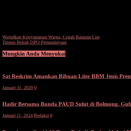
“Ada juga satu kecelakaan berat,” kata Kilapong. Namun jika dibandi
hanya 571 dan 114 teguran.
Tetapi untuk angka Kecelakaan Lalu Lintas (Lakalantas) turun. Pasal
Kilapong pun berharap kepada para pengguna jalan bisa lebih memperh
Post Views:
122
Navigasi
Wujudkan Kenyamanan Warga, Cegah Balapan Liar
Timsus Bekuk DPO Penganiayaan
pos
Mungkin Anda Menyukai
Sat Reskrim Amankan Ribuan Liter BBM Jenis Premi
Januari 31, 2020
0
Hadir Bersama Bunda PAUD Sulut di Bolmong, Gub
Januari 11, 2024
Redaksi
0