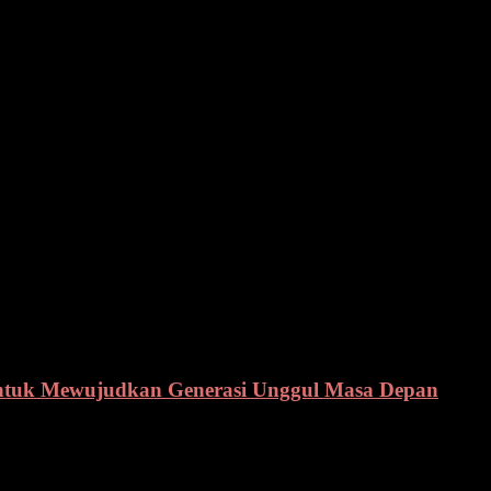
jadi kenaikan. Karena sebelumnya surat tilang yang dikeluarkan
g meninggal, 1 luka berat dan 4 luka ringan.
. Sehingga angka pelanggaran dan Lakalantas bisa terus ditekan.(red)
untuk Mewujudkan Generasi Unggul Masa Depan