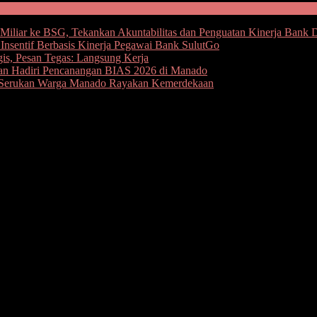
iliar ke BSG, Tekankan Akuntabilitas dan Penguatan Kinerja Bank 
nsentif Berbasis Kinerja Pegawai Bank SulutGo
gis, Pesan Tegas: Langsung Kerja
oan Hadiri Pencanangan BIAS 2026 di Manado
an, Serukan Warga Manado Rayakan Kemerdekaan
ulintas
at 2019 Polres Minahasa sejak 23 Oktober sampai 5 November. Per
 AKP Andrew Kilapong mengatakan dari jumlah itu sebagian besar yan
obil dan kendaraan khusus lainnya.
menggunakan helm Standar Nasional Indonesia (SNI) serta surat maup
k pengaman.
n kepada pengendara dan pengemudi yang terjaring.