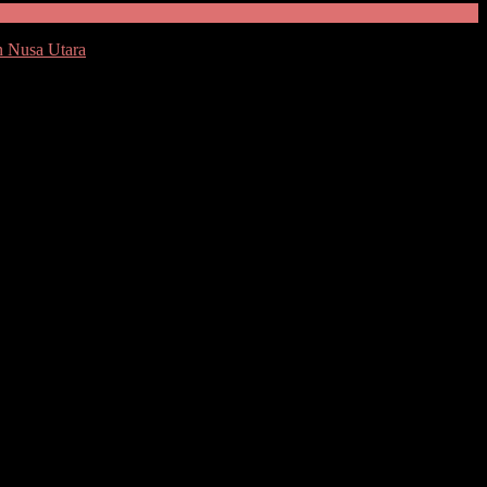
n Nusa Utara
h menyerahkan kembali kekurangan dukungan sesuai yang
KPU Minsel Rommy Sambuaga kepada media ini.