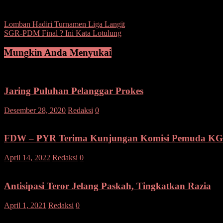
Post Views:
98
Navigasi
Lomban Hadiri Turnamen Liga Langit
SGR-PDM Final ? Ini Kata Lotulung
pos
Mungkin Anda Menyukai
Jaring Puluhan Pelanggar Prokes
Desember 28, 2020
Redaksi
0
FDW – PYR Terima Kunjungan Komisi Pemuda K
April 14, 2022
Redaksi
0
Antisipasi Teror Jelang Paskah, Tingkatkan Razia
April 1, 2021
Redaksi
0