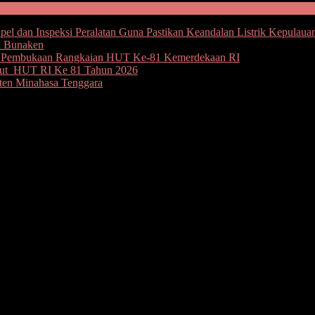
l dan Inspeksi Peralatan Guna Pastikan Keandalan Listrik Kepulaua
u Bunaken
an Pembukaan Rangkaian HUT Ke-81 Kemerdekaan RI
but HUT RI Ke 81 Tahun 2026
ten Minahasa Tenggara
-an Dukungan ke KPU
ri jalur independen, Royke Sondakh SE dan Ir Harits Andre Umbo
i pencalonan (silon) KPU Minahasa Selatan (Minsel).
an syarat dukungan tambahan di silon sebanyak 6.550,” kata Ketua 