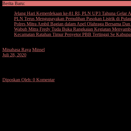
Berita Baru:
Jelang Hari Kemerdekaan ke-81 RI, PLN UP3 Tahuna Gelar Ape
PLN Terus Mengupayakan Pemulihan Pasokan Listrik di Pula
Polres Mitra Ambil Bagian dalam Apel Olahraga Bersama D
Wabub Mitra Fredy Tuda Buka Rangkaian Kegiatan Menyam
Kecamatan Ratahan Timur Penyetor PBB Tertinggi Se Kabupa
Minahasa Raya
Minsel
Juli 28, 2020
ROSO – HARUM Kembali Masukan 6.000
Diposkan Oleh:
0 Komentar
SUARASULUT.COM,MINSEL-Bakal Calon Bupati dan wakil bupati da
disyaratkan KPU.
Dukungan sebanyak 6.550 itu langsung dimasukan ke sistim informas
“Senin (27/7/2020) tadi malam paslon perseorangan sudah memasuk