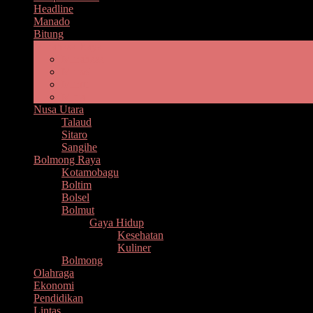
Headline
Manado
Bitung
Minahasa Raya
Minahasa
Minsel
Minut
Mitra
Nusa Utara
Talaud
Sitaro
Sangihe
Bolmong Raya
Kotamobagu
Boltim
Bolsel
Bolmut
Gaya Hidup
Kesehatan
Kuliner
Bolmong
Olahraga
Ekonomi
Pendidikan
Lintas