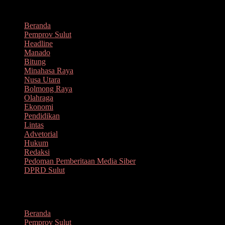
Lompat
Agustus 8, 2026
ke
Beranda
konten
Pemprov Sulut
Headline
Manado
Bitung
Minahasa Raya
Nusa Utara
Bolmong Raya
Olahraga
Ekonomi
Pendidikan
Lintas
Advetorial
Hukum
Redaksi
Pedoman Pemberitaan Media Siber
DPRD Sulut
Menu
Beranda
Pemprov Sulut