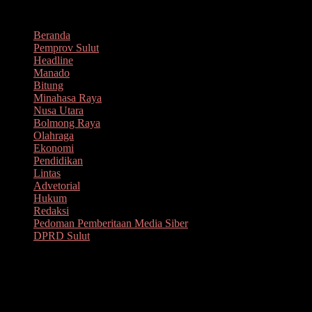
Lompat
Agustus 10, 2026
ke
Beranda
konten
Pemprov Sulut
Headline
Manado
Bitung
Minahasa Raya
Nusa Utara
Bolmong Raya
Olahraga
Ekonomi
Pendidikan
Lintas
Advetorial
Hukum
Redaksi
Pedoman Pemberitaan Media Siber
DPRD Sulut