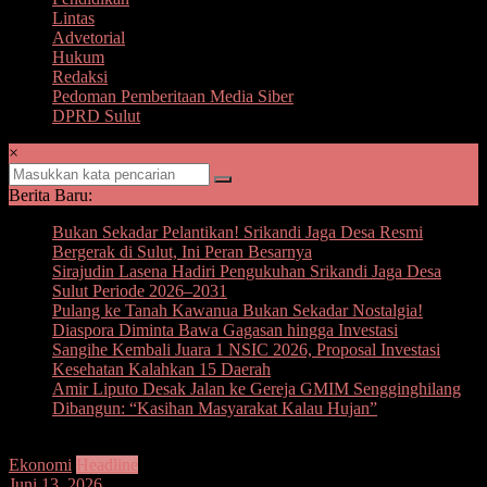
Lintas
Advetorial
Hukum
Redaksi
Pedoman Pemberitaan Media Siber
DPRD Sulut
×
Berita Baru:
Bukan Sekadar Pelantikan! Srikandi Jaga Desa Resmi
Bergerak di Sulut, Ini Peran Besarnya
Sirajudin Lasena Hadiri Pengukuhan Srikandi Jaga Desa
Sulut Periode 2026–2031
Pulang ke Tanah Kawanua Bukan Sekadar Nostalgia!
Diaspora Diminta Bawa Gagasan hingga Investasi
Sangihe Kembali Juara 1 NSIC 2026, Proposal Investasi
Kesehatan Kalahkan 15 Daerah
Amir Liputo Desak Jalan ke Gereja GMIM Sengginghilang
Dibangun: “Kasihan Masyarakat Kalau Hujan”
Ekonomi
Headline
Juni 13, 2026