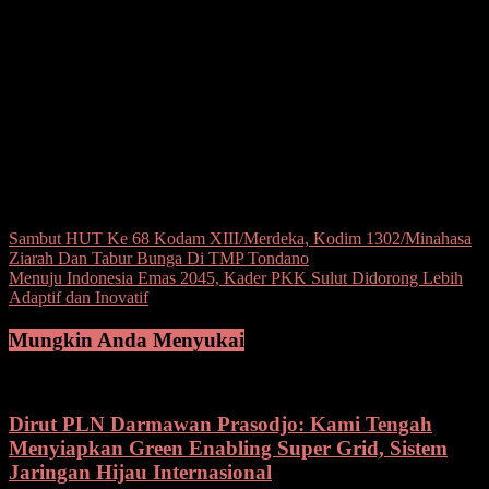
penyampaian surat teguran hingga penyampaian surat paksa,”
ujarnya. Melalui pelaksanaan kegiatan blokir serentak ini, Kanwil
DJP Suluttenggomalut berharap dapat mendorong peningkatan
kesadaran dan kepatuhan Wajib Pajak dalam melaksanakan
kewajiban perpajakan secara sukarela dan tepat waktu. Hal ini
sejalan dengan semangat kegotongroyongan seluruh lapisan
masyarakat dalam mendukung pelaksanaan pembangunan nasional
guna mewujudkan cita-cita terbentuknya masyarakat yang adil dan
makmur.(*/yren)
Post Views:
158
Navigasi
Sambut HUT Ke 68 Kodam XIII/Merdeka, Kodim 1302/Minahasa
Ziarah Dan Tabur Bunga Di TMP Tondano
pos
Menuju Indonesia Emas 2045, Kader PKK Sulut Didorong Lebih
Adaptif dan Inovatif
Mungkin Anda Menyukai
Dirut PLN Darmawan Prasodjo: Kami Tengah
Menyiapkan Green Enabling Super Grid, Sistem
Jaringan Hijau Internasional