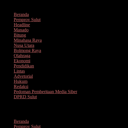
Lompat
Agustus 7, 2026
ke
Beranda
konten
Pemprov Sulut
Headline
Manado
Bitung
Minahasa Raya
Nusa Utara
Bolmong Raya
Olahraga
Ekonomi
Pendidikan
Lintas
Advetorial
Hukum
Redaksi
Pedoman Pemberitaan Media Siber
DPRD Sulut
Menu
Beranda
Pemprov Sulut