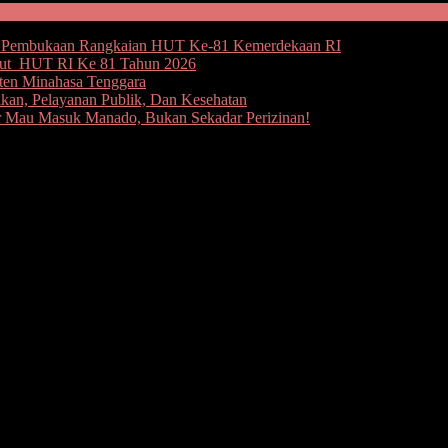
an Pembukaan Rangkaian HUT Ke-81 Kemerdekaan RI
but HUT RI Ke 81 Tahun 2026
ten Minahasa Tenggara
kan, Pelayanan Publik, Dan Kesehatan
 Mau Masuk Manado, Bukan Sekadar Perizinan!
itas Dalam Kerja Nyata Bersama
n memimpin Acara Penandatanganan Perjanjian Kinerja Sekretaria
angkat Daerah (PD) yang menandatangani Perjanjian Kinerja dan Pakta
ngguhan dari setiap Perangkat Daerah yang ada dilingkup sekretariat d