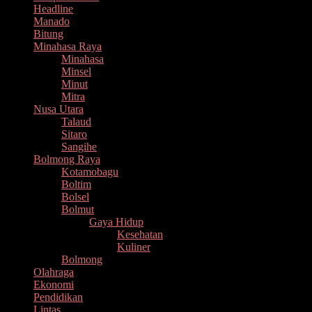
Headline
Manado
Bitung
Minahasa Raya
Minahasa
Minsel
Minut
Mitra
Nusa Utara
Talaud
Sitaro
Sangihe
Bolmong Raya
Kotamobagu
Boltim
Bolsel
Bolmut
Gaya Hidup
Kesehatan
Kuliner
Bolmong
Olahraga
Ekonomi
Pendidikan
Lintas