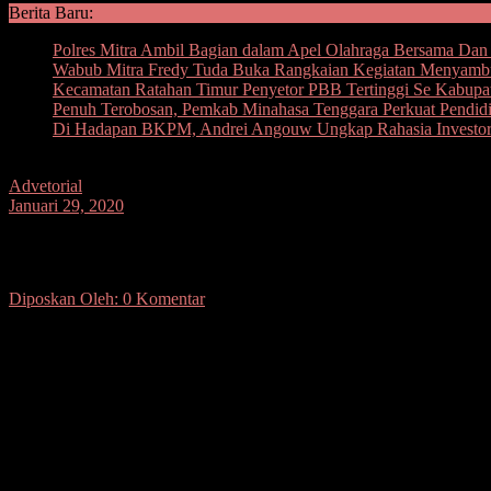
Berita Baru:
Polres Mitra Ambil Bagian dalam Apel Olahraga Bersama D
Wabub Mitra Fredy Tuda Buka Rangkaian Kegiatan Menyam
Kecamatan Ratahan Timur Penyetor PBB Tertinggi Se Kabupa
Penuh Terobosan, Pemkab Minahasa Tenggara Perkuat Pendidi
Di Hadapan BKPM, Andrei Angouw Ungkap Rahasia Investor
Advetorial
Januari 29, 2020
Silangen : Implementasikan Pakta Integr
Diposkan Oleh:
0 Komentar
SUARASULUT.COM,MANADO– Sekdaprov Sulawesi Utara Edwin Silange
Ruang F.J. Tumbelaka Kantor Gubernur.
Pada kesempatan itu, Sekdaprov Silangen meminta seluruh Kepala Per
“Penandatanganan kinerja dan pakta integritas ini adalah bentuk kesu