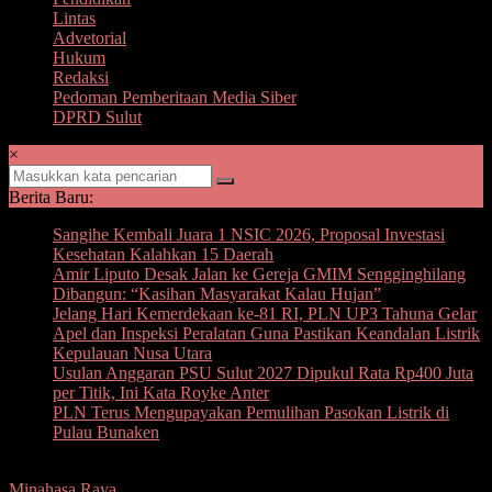
Lintas
Advetorial
Hukum
Redaksi
Pedoman Pemberitaan Media Siber
DPRD Sulut
×
Berita Baru:
Sangihe Kembali Juara 1 NSIC 2026, Proposal Investasi
Kesehatan Kalahkan 15 Daerah
Amir Liputo Desak Jalan ke Gereja GMIM Sengginghilang
Dibangun: “Kasihan Masyarakat Kalau Hujan”
Jelang Hari Kemerdekaan ke-81 RI, PLN UP3 Tahuna Gelar
Apel dan Inspeksi Peralatan Guna Pastikan Keandalan Listrik
Kepulauan Nusa Utara
Usulan Anggaran PSU Sulut 2027 Dipukul Rata Rp400 Juta
per Titik, Ini Kata Royke Anter
PLN Terus Mengupayakan Pemulihan Pasokan Listrik di
Pulau Bunaken
Minahasa Raya