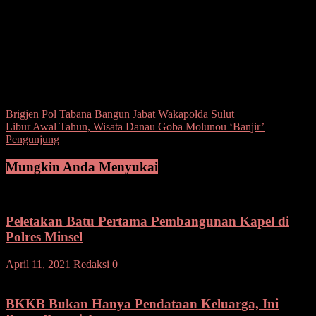
aktif semua pihak, baik dari unsur pengamanan Polri, TNI, instansi
terkait, tokoh agama, tokoh masyarakat, tokoh pemuda, tokoh adat,
bahkanpun seluruh lapisan masyarakat.
“Kiranya situasi yang aman dan kondusif ini dapat kita pertahankan
dan jaga terus demi kebaikan kita bersama dalam kehidupan
bermasyarakat, berbangsa dan bernegara,” pungkasnya.(red)
Post Views:
138
Navigasi
Brigjen Pol Tabana Bangun Jabat Wakapolda Sulut
Libur Awal Tahun, Wisata Danau Goba Molunou ‘Banjir’
pos
Pengunjung
Mungkin Anda Menyukai
Peletakan Batu Pertama Pembangunan Kapel di
Polres Minsel
April 11, 2021
Redaksi
0
BKKB Bukan Hanya Pendataan Keluarga, Ini