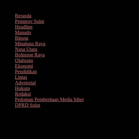
Lompat
Agustus 8, 2026
ke
Beranda
konten
Pemprov Sulut
Headline
Manado
Bitung
Minahasa Raya
Nusa Utara
Bolmong Raya
Olahraga
Ekonomi
Pendidikan
Lintas
Advetorial
Hukum
Redaksi
Pedoman Pemberitaan Media Siber
DPRD Sulut