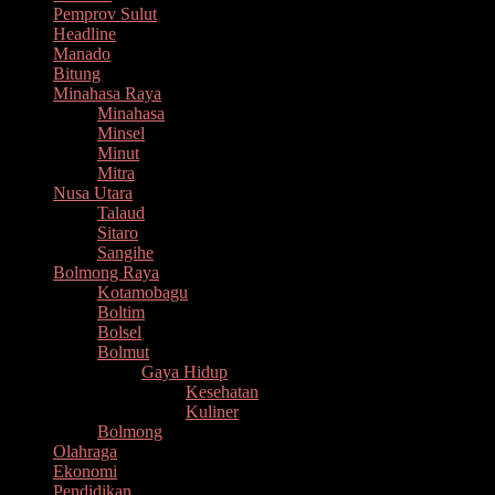
Pemprov Sulut
Headline
Manado
Bitung
Minahasa Raya
Minahasa
Minsel
Minut
Mitra
Nusa Utara
Talaud
Sitaro
Sangihe
Bolmong Raya
Kotamobagu
Boltim
Bolsel
Bolmut
Gaya Hidup
Kesehatan
Kuliner
Bolmong
Olahraga
Ekonomi
Pendidikan