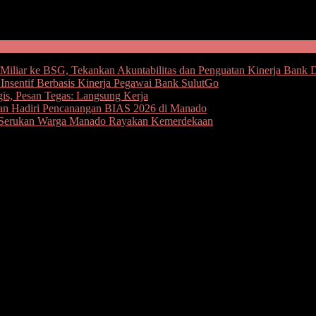
iliar ke BSG, Tekankan Akuntabilitas dan Penguatan Kinerja Bank 
nsentif Berbasis Kinerja Pegawai Bank SulutGo
gis, Pesan Tegas: Langsung Kerja
oan Hadiri Pencanangan BIAS 2026 di Manado
an, Serukan Warga Manado Rayakan Kemerdekaan
T Perkawinan ke 25
bey bersama istri tercinta ibu Rita Tamuntuan merayakan pesta
ubernur Olly dengan ibu Rita. Mulai dari Wakil Gubernur Sulut Stev
Tamuntuan.