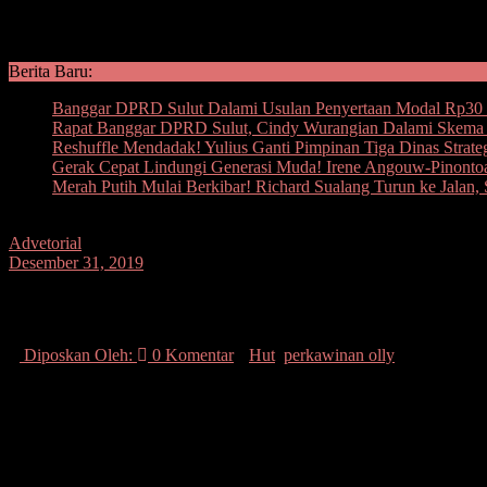
Berita Baru:
Banggar DPRD Sulut Dalami Usulan Penyertaan Modal Rp30 M
Rapat Banggar DPRD Sulut, Cindy Wurangian Dalami Skema I
Reshuffle Mendadak! Yulius Ganti Pimpinan Tiga Dinas Strate
Gerak Cepat Lindungi Generasi Muda! Irene Angouw-Pinont
Merah Putih Mulai Berkibar! Richard Sualang Turun ke Jal
Advetorial
Desember 31, 2019
Gubernur Olly dan Ibu Rita Syukuran HU
Diposkan Oleh:
0 Komentar
Hut
,
perkawinan olly
SUARASULUT.COM,MANADO–Gubernur Sulawesi Utara Olly Dondokam
Convention Center, Senin (30/12) malam.
Sejumlah tamu menghadiri acara perayaan ulang tahun pernikahan G
Bupati/Walikota, pejabat hingga kerabat kakeluarga Dondokambey-