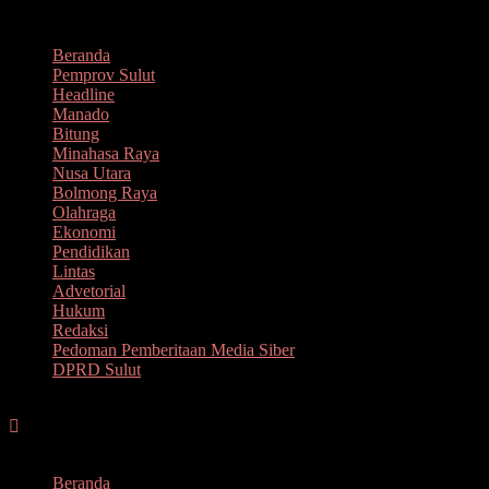
Lompat
Agustus 6, 2026
ke
Beranda
konten
Pemprov Sulut
Headline
Manado
Bitung
Minahasa Raya
Nusa Utara
Bolmong Raya
Olahraga
Ekonomi
Pendidikan
Lintas
Advetorial
Hukum
Redaksi
Pedoman Pemberitaan Media Siber
DPRD Sulut
Menu
Beranda