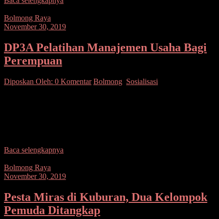
Baca selengkapnya
Bolmong Raya
November 30, 2019
DP3A Pelatihan Manajemen Usaha Bagi
Perempuan
Diposkan Oleh:
0 Komentar
Bolmong
,
Sosialisasi
SUARASULUT.COM,BOLMONG– Dinas Pemberdayaan
Perempuan dan Perlindungan Anak Kabupaten Bolaang
Mongondow menggela r Pelatihan Manajemen Usaha Bagi
Kelompok Perempuan di Cafe Nadzifah Kelurahan Inobonto.
Kegiatan
Baca selengkapnya
Bolmong Raya
November 30, 2019
Pesta Miras di Kuburan, Dua Kelompok
Pemuda Ditangkap