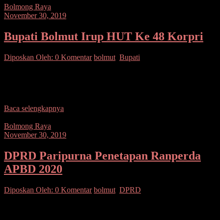
Bolmong Raya
November 30, 2019
Bupati Bolmut Irup HUT Ke 48 Korpri
Diposkan Oleh:
0 Komentar
bolmut
,
Bupati
SUARASULUT.COM,BOLMUT– Bupati Bolmut Drs. Hi. Depri
Pontoh bertindak sebagai Inspektur Upacara (Irup) Hari Ulang
Tahun (HUT) ke 48 Korpri Tahun 2019 yang bertempat di
Baca selengkapnya
Bolmong Raya
November 30, 2019
DPRD Paripurna Penetapan Ranperda
APBD 2020
Diposkan Oleh:
0 Komentar
bolmut
,
DPRD
SUARASULUT.COM,BOLMUT–Bupati Bolmut Drs. Hi. Depri
Pontoh menghadiri Rapat Paripurna DPRD dalam rangka penetapan