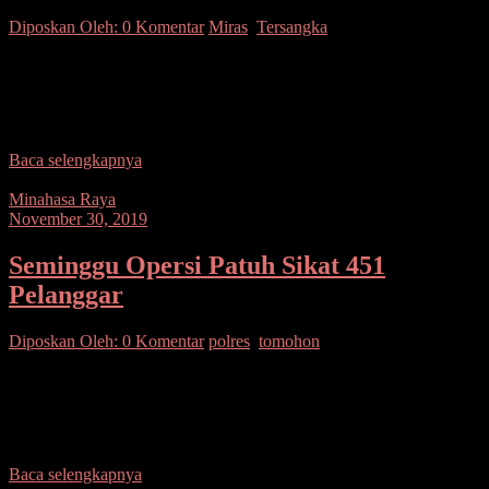
Diposkan Oleh:
0 Komentar
Miras
,
Tersangka
SUARASULUT.COM,KOTAMOBAGU– Operasi rutin yang
ditingkatkan yakni Patroli yang biasa dilaksanakan oleh Polsek
Kotamobagu selain mencegah terjadinya tindak kejahatan di
kawasan pemukiman wilayah hukumnya, tak
Baca selengkapnya
Minahasa Raya
November 30, 2019
Seminggu Opersi Patuh Sikat 451
Pelanggar
Diposkan Oleh:
0 Komentar
polres
,
tomohon
SUARASULUT.COM,TOMOHON– Selama satu minggu
pelaksanaan Operasi Patuh Samrat 2019, yang dilaksanakan Polres
Tomohon, berhasil menindak sebanyak 451 pelanggar lalulintas dan
teguran sebanyak 168. Hal
Baca selengkapnya