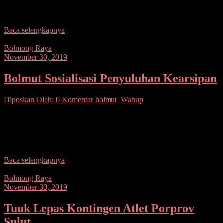
Rancangan Peraturan Daerah (Ranperda) Anggaran Pendapatan dan
Belanja Daerah (APBD) Tahun
Baca selengkapnya
Bolmong Raya
November 30, 2019
Bolmut Sosialisasi Penyuluhan Kearsipan
Diposkan Oleh:
0 Komentar
bolmut
,
Wabup
SUARASULUT.COM,BOLMUT–Wakil Bupati Bolmut Drs. Hi.
Amin Lasena M.AP membuka secara resmi kegiatan Sosialisasi
Penyuluhan Kearsipan di lingkungan Intansi Pemerintah Kabupaten
Bolmut Tahun 2019 yang
Baca selengkapnya
Bolmong Raya
November 30, 2019
Tuuk Lepas Kontingen Atlet Porprov
Sulut