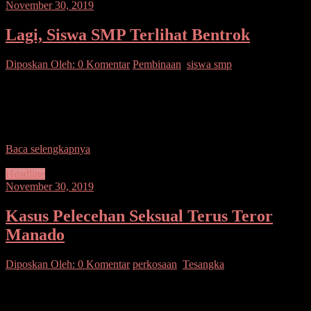
November 30, 2019
Lagi, Siswa SMP Terlihat Bentrok
Diposkan Oleh:
0 Komentar
Pembinaan
,
siswa smp
SUARASULUT.COM,BITUNG– Permasalahan antara pelajar
kembali terjadi, kali ini permaslahan tersebut datang dari siswa SMP
Kristen Bukit kasih Kelurahan Girian Permai dengan pelajar SMPN
12
Baca selengkapnya
Headline
November 30, 2019
Kasus Pelecehan Seksual Terus Teror
Manado
Diposkan Oleh:
0 Komentar
perkosaan
,
Tesangka
SUARASULUT.COM,MANADO– Seorang pemuda berinisial RR
(18), oknum warga Tawaang, Tenga, Minahasa Selatan, diamankan