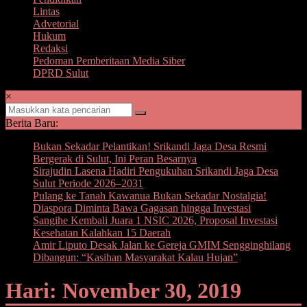
Lintas
Advetorial
Hukum
Redaksi
Pedoman Pemberitaan Media Siber
DPRD Sulut
×
Berita Baru:
Bukan Sekadar Pelantikan! Srikandi Jaga Desa Resmi
Bergerak di Sulut, Ini Peran Besarnya
Sirajudin Lasena Hadiri Pengukuhan Srikandi Jaga Desa
Sulut Periode 2026–2031
Pulang ke Tanah Kawanua Bukan Sekadar Nostalgia!
Diaspora Diminta Bawa Gagasan hingga Investasi
Sangihe Kembali Juara 1 NSIC 2026, Proposal Investasi
Kesehatan Kalahkan 15 Daerah
Amir Liputo Desak Jalan ke Gereja GMIM Sengginghilang
Dibangun: “Kasihan Masyarakat Kalau Hujan”
Hari: November 30, 2019