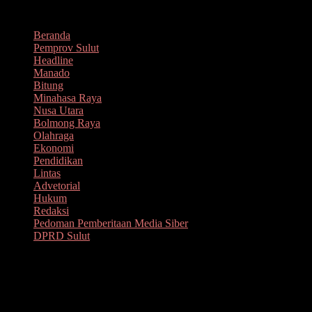
Lompat
Agustus 10, 2026
ke
Beranda
konten
Pemprov Sulut
Headline
Manado
Bitung
Minahasa Raya
Nusa Utara
Bolmong Raya
Olahraga
Ekonomi
Pendidikan
Lintas
Advetorial
Hukum
Redaksi
Pedoman Pemberitaan Media Siber
DPRD Sulut