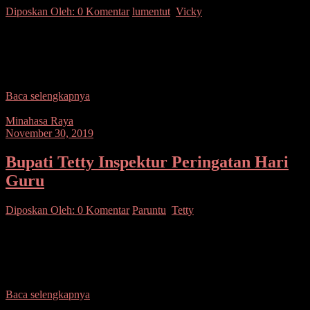
Diposkan Oleh:
0 Komentar
lumentut
,
Vicky
SUARASULUT.COM,MANADO– Walikota Manado, DR. Ir. GS
Vicky Lumentut, SH, M.Si, DEA dan Ketua TP PKK Kota
Manado, menghadiri Ibadah Kebaktian Kebangunan Rohani (KKR)
Pemerintah
Baca selengkapnya
Minahasa Raya
November 30, 2019
Bupati Tetty Inspektur Peringatan Hari
Guru
Diposkan Oleh:
0 Komentar
Paruntu
,
Tetty
SEPUTARSULUTNEWS,MINSEL– bertempat di Halaman
Kantor Bupati Minsel, Bupati Dr. Christiany Eugenia Paruntu,SE
menjadi Inspektur Upacara dalam memperingati hari KORPRI ke-
48 dirangkaikan dengan Hari Guru
Baca selengkapnya