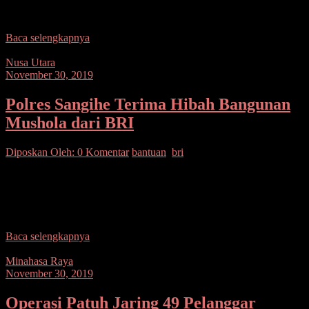
Tim Lipan Unit Reskrim Polsek Malalayang. Pasalnya, RR
dilaporkan atas kasus
Baca selengkapnya
Nusa Utara
November 30, 2019
Polres Sangihe Terima Hibah Bangunan
Mushola dari BRI
Diposkan Oleh:
0 Komentar
bantuan
,
bri
SUARASULUT.COM,SANGIHE– Polres Kepulauan terus
meningkatkan kerja sama dengan semua stakeholders terkait, salah
satunya dengan BRI Cabang Tahuna. Salah satu wujud kerjasama
tersebut adalah penyerahan
Baca selengkapnya
Minahasa Raya
November 30, 2019
Operasi Patuh Jaring 49 Pelanggar