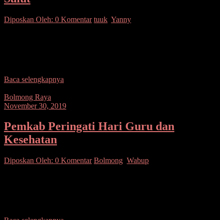
Diposkan Oleh:
0 Komentar
tuuk
,
Yanny
SUARASULUT.COM,BOLMONG- Wakil Bupati Bolaang
Mongondow Yanny Ronny Tuuk melepas secara resmi atlet
kontingen olahraga kabupaten Bolaang Mongondow pada
perhelatan Pekan Olahraga Provinsi (porprov) X
Baca selengkapnya
Bolmong Raya
November 30, 2019
Pemkab Peringati Hari Guru dan
Kesehatan
Diposkan Oleh:
0 Komentar
Bolmong
,
Wabup
SUARASULUT.COM,BOLMONG- Pemerintah Kabupaten
Bolaang Mongondow menggelar Upacara hari Korps Pegawai
Republik Indonesia (Korpri) ke 48 yang di rangkaikan dengan Hari
guru nasional ke 74