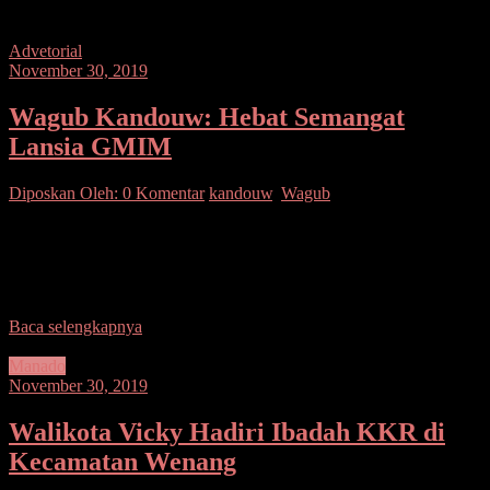
Advetorial
November 30, 2019
Wagub Kandouw: Hebat Semangat
Lansia GMIM
Diposkan Oleh:
0 Komentar
kandouw
,
Wagub
SUARASULUT.COM,MANADO– Wakil Gubernur Sulawesi
Utara Steven O. E Kandouw memuji semangat para kaum Lanjut
Usia (Lansia) GMIM saat menghadiri Ibadah Raya Peringatan HUT
Lansia
Baca selengkapnya
Manado
November 30, 2019
Walikota Vicky Hadiri Ibadah KKR di
Kecamatan Wenang