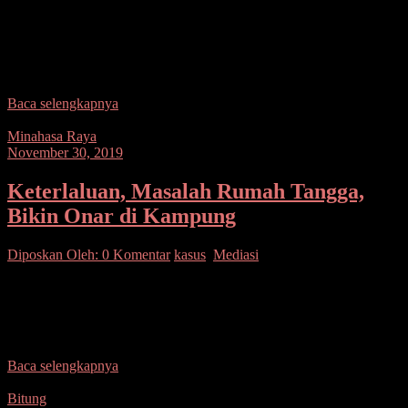
SUARASULUT.COM,MINSEL– Kapolres Minahasa Selatan
AKBP FX. Winardi Prabowo, SIK, menghadiri kegiatan ‘Hari
Menanam Pohon’ yang dilaksanakan di Desa Boyong Atas,
Kecamatan Tenga, Kabupaten Minahasa
Baca selengkapnya
Minahasa Raya
November 30, 2019
Keterlaluan, Masalah Rumah Tangga,
Bikin Onar di Kampung
Diposkan Oleh:
0 Komentar
kasus
,
Mediasi
SUARASULUT.COM,MINSEL– Polsek Amurang melaksanakan
kegiatan ‘problem solving’ melalui pendekatan religi terhadap lelaki
JL alias Jemmy (40), warga Desa Teep, Kecamatan Amurang Barat,
Kabupaten Minahasa
Baca selengkapnya
Bitung