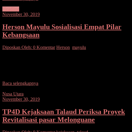
Headline
November 30, 2019
Herson Mayulu Sosialisasi Empat Pilar
Kebangsaan
Diposkan Oleh:
0 Komentar
Herson
,
mayulu
SUARASULUT.COM,MANADO– Anggota DPR/MPR RI Hi.
Herson Mayulu, S.IP juga Kapoksi Fraksi PDI Perjuangan Komisi
V DPR RI menyampaikan Materi di Sosialisasi Empat Pilar
Kebangsaan
Baca selengkapnya
Nusa Utara
November 30, 2019
TP4D Kejaksaan Talaud Periksa Proyek
Revitalisasi pasar Melonguane