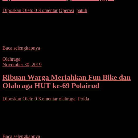
Diposkan Oleh:
0 Komentar
Operasi
,
patuh
SUARASULUT.COM,MINAHASA– Satuan Lalulintas (Satlantas)
Polres Minahasa menggelar Operasi Patuh Samrat-2019 di ruas
Jalan Raya Tataaran, Tondano Selatan. Dalam operasi kali ini,
petugas berhasil menjaring
Baca selengkapnya
Olahraga
November 30, 2019
Ribuan Warga Meriahkan Fun Bike dan
Olahraga HUT ke-69 Polairud
Diposkan Oleh:
0 Komentar
olahraga
,
Polda
SUARASULUT.COM,MANADO– Kurang lebih seribu orang
memadati halaman parkir samping RM Wisata Bahari yang terletak
di kawasan Megamas Manado, Sabtu (30/11/2019) pagi. Kehadiran
mereka dalam
Baca selengkapnya