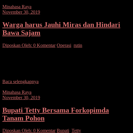
Minahasa Raya
November 30, 2019
Warga harus Jauhi Miras dan Hindari
Bawa Sajam
Diposkan Oleh:
0 Komentar
Operasi
,
rutin
SUARASULUT.COM,MINAHASA– Dipimpin Kanit Sabhara
Aipda D Tampa bersama tiga personelnya. Petugas Polsek Kombi
melaksanakan Operasi Cipta Kondisi (Cipkon) di wilayah
hukumnya. Ketika berada di
Baca selengkapnya
Minahasa Raya
November 30, 2019
Bupati Tetty Bersama Forkopimda
Tanam Pohon
Diposkan Oleh:
0 Komentar
Bupati
,
Tetty