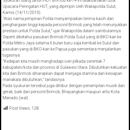
Syukuran ulang tahun HUT Brimob ke-74 ini dilaksanakan usai
Upacara Peringatan HUT, yang dipimpin oleh Wakapolda Sulut,
Kamis (14/11/2019).
“Atas nama pimpinan Polda menyampaikan terima kasih dan
penghargaan tinggi kepada personil Brimob yang telah menunjukkan
prestasi untuk Polda Sulut,” ujar Wakapolda dalam sambutannya.
Seperti diketahui pasukan Brimob Polda Sulut yang di-BKO-kan ke
Polda Metro Jaya selama 6 bulan baru saja kembali ke Sulut dan
pasukan yang di-BKO-kan ke Papua juga sementara menjalankan
tugasnya.
“Kedepan kita masih menghadapi iven pilkada serentak 7
kabupaten/kota dan provinsi di Sulawesi Utara. Dibutuhkan kekuatan
kita dan Brimob diharapkan dapat menjaga stamina dan kesiapan
manakala dibutuhkan,” tandasnya.
Pada syukuran tersebut juga dihibur dengan penampilan musik dan
gerak, baik dari personil Brimob, Bhayangkari maupun artis Kota
Manado.(wal)
Post Views:
128