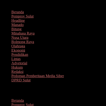
Lompat
Agustus 7, 2026
ke
Beranda
konten
Pemprov Sulut
Headline
Manado
Bitung
Minahasa Raya
Nusa Utara
Bolmong Raya
Olahraga
Ekonomi
Pendidikan
Lintas
Advetorial
Hukum
Redaksi
Pedoman Pemberitaan Media Siber
DPRD Sulut
Menu
Beranda
Pemprov Sulut