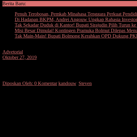
Berita Baru:
Penuh Terobosan, Pemkab Minahasa Tenggara Perkuat Pendidi
Di Hadapan BKPM, Andrei Angouw Ungkap Rahasia Investor
Tak Sekadar Duduk di Kantor! Bupati Sirajudin Pilih Turun k
Misi Besar Dimulai! Kontingen Pramuka Bolmut Dilepas Men
Tak Main-Main! Bupati Bolmong Kerahkan OPD Dukung PKK,
Advetorial
Oktober 27, 2019
Wagub Kandouw Serahkan Rp50 Juta Ba
Diposkan Oleh:
0 Komentar
kandouw
,
Steven
SUARASULUT.COM,MANADO– Jemaat GMIM Makedonia Lopana mendap
ibadah syukur melanjutkan pembangunan gedung Gereja Baru Tahap
(27/10/2019)
Lanjut Kandouw, dirinya menyampaikan rasa salut kepada panitia pe
Disamping itu, Kandouw berharap kepada jemaat dan pelayan di GMIM
tutur kata, sopan santun dan etika dalam menjalankan pelayanan.
“Jangan jadikan ibadah sebagai seremonial melainkan jadikan tempa