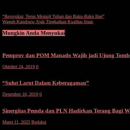
Post Views:
168
Navigasi
“Bersyukur, Terus Memuji Tuhan dan Baku-Baku Bae”
Wagub Kandouw Ajak Tingkatkan Kualitas Iman
pos
Mungkin Anda Menyukai
Pemprov dan POM Manado Wajib jadi Ujung Tombak
Oktober 24, 2019
0
“Sulut Larut Dalam Keberagaman”
Desember 16, 2019
0
Sinergitas Pemda dan PLN Hadirkan Terang Bagi W
pada
Maret 11, 2025
Redaksi
Komentar Dinonaktifkan
Sinergitas