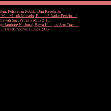
kan, Pelayanan Publik, Dan Kesehatan
 Mau Masuk Manado, Bukan Sekadar Perizinan!
e Sawah Saat Panen Padi IPB 15S
uju Jambore Nasional, Bawa Harapan Satu Daerah
 Target Indonesia Emas 2045
gi Jemaat GMIM Makedonia Lopana
at sumbangan Rp50 Juta dan diserahkan langung Wakil Gubernur
 II serta penutupan rangkaian HUT ke-183 Jemaat GMIM Makedonia 
nuh antusias membangun gereja yang baru.
 Makedonia Lopana ini menjadi bukit sion yang baru yang bisa menjad
t yang benar-benar untuk mendekatkan diri kepada Tuhan dan sebagai