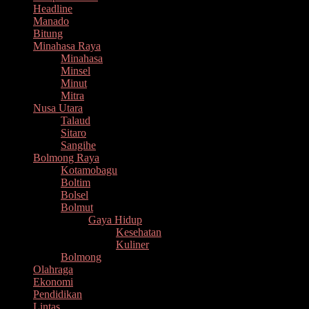
Headline
Manado
Bitung
Minahasa Raya
Minahasa
Minsel
Minut
Mitra
Nusa Utara
Talaud
Sitaro
Sangihe
Bolmong Raya
Kotamobagu
Boltim
Bolsel
Bolmut
Gaya Hidup
Kesehatan
Kuliner
Bolmong
Olahraga
Ekonomi
Pendidikan
Lintas