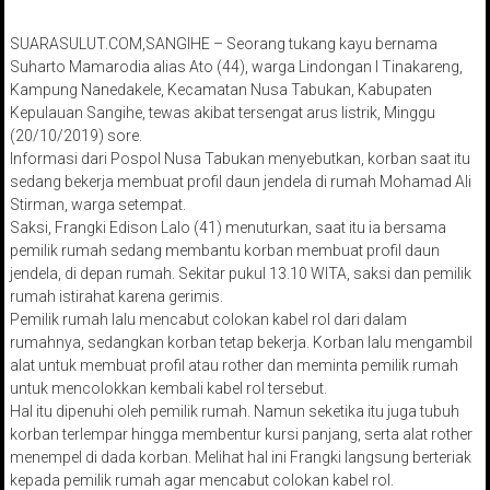
SUARASULUT.COM,SANGIHE – Seorang tukang kayu bernama
Suharto Mamarodia alias Ato (44), warga Lindongan I Tinakareng,
Kampung Nanedakele, Kecamatan Nusa Tabukan, Kabupaten
Kepulauan Sangihe, tewas akibat tersengat arus listrik, Minggu
(20/10/2019) sore.
Informasi dari Pospol Nusa Tabukan menyebutkan, korban saat itu
sedang bekerja membuat profil daun jendela di rumah Mohamad Ali
Stirman, warga setempat.
Saksi, Frangki Edison Lalo (41) menuturkan, saat itu ia bersama
pemilik rumah sedang membantu korban membuat profil daun
jendela, di depan rumah. Sekitar pukul 13.10 WITA, saksi dan pemilik
rumah istirahat karena gerimis.
Pemilik rumah lalu mencabut colokan kabel rol dari dalam
rumahnya, sedangkan korban tetap bekerja. Korban lalu mengambil
alat untuk membuat profil atau rother dan meminta pemilik rumah
untuk mencolokkan kembali kabel rol tersebut.
Hal itu dipenuhi oleh pemilik rumah. Namun seketika itu juga tubuh
korban terlempar hingga membentur kursi panjang, serta alat rother
menempel di dada korban. Melihat hal ini Frangki langsung berteriak
kepada pemilik rumah agar mencabut colokan kabel rol.