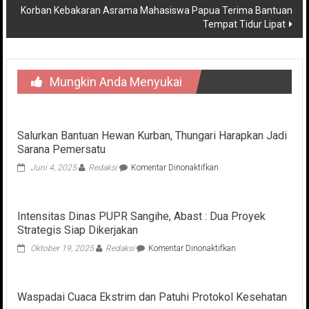
Korban Kebakaran Asrama Mahasiswa Papua Terima Bantuan
Tempat Tidur Lipat
Mungkin Anda Menyukai
Salurkan Bantuan Hewan Kurban, Thungari Harapkan Jadi
Sarana Pemersatu
pada
Juni 4, 2025
Redaksi
Komentar Dinonaktifkan
Salurkan
Bantuan
Hewan
Intensitas Dinas PUPR Sangihe, Abast : Dua Proyek
Kurban,
Strategis Siap Dikerjakan
Thungari
Harapkan
pada
Oktober 19, 2025
Redaksi
Komentar Dinonaktifkan
Jadi
Intensitas
Sarana
Dinas
Pemersatu
PUPR
Waspadai Cuaca Ekstrim dan Patuhi Protokol Kesehatan
Sangihe,