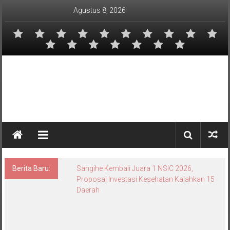
Lompat
Agustus 8, 2026
ke
konten
Berita Baru:
Sangihe Kembali Juara 1 NSIC 2026,
Proposal Investasi Kesehatan Kalahkan 15
Daerah