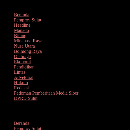
Lompat
Agustus 8, 2026
ke
Beranda
konten
Pemprov Sulut
Headline
Manado
Bitung
Minahasa Raya
Nusa Utara
Bolmong Raya
Olahraga
Ekonomi
Pendidikan
Lintas
Advetorial
Hukum
Redaksi
Pedoman Pemberitaan Media Siber
DPRD Sulut
Menu
Beranda
Pemprov Sulut