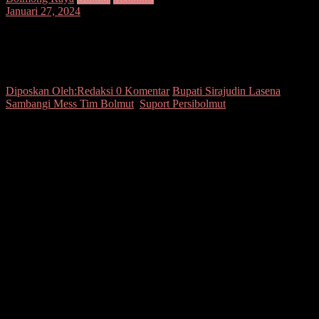
Januari 27, 2024
Suport Persibolmut, Bupati Sirajudin
Lasena Sambangi Mess Tim Bolmut
Diposkan Oleh:Redaksi
0 Komentar
Bupati Sirajudin Lasena
Sambangi Mess Tim Bolmut
,
Suport Persibolmut
Seputarsulutnews.co, Bolmut – Bupati Bolaang Mongondow Utara
(Bolmut), Sirajudin Lasena SE.M.Ec.Dev mendukung penuh, Tim
Persibolmut yang bertanding di Kota Kotamobagu. Dalam ajang
Nasional Devisi 3 Rayon Sulawesi Utara (Sulut).
Bupati Bolmut Sirajudin Lasena didampingi Assisten Bidang
ekonomi dan pembangunan sekaligus Ketua Tim Persibolmut, Dr.
Abdul Nazarudin Maloho, S.Pd, M.Si,langsung memberikan suport
kepada para pemain.Sabtu (27/01/2024)
“Tenang, semangat, dan tetap junjung tinggi sportifitas. Kalah
menang hal yang Biasa,” ungkap Lasena.