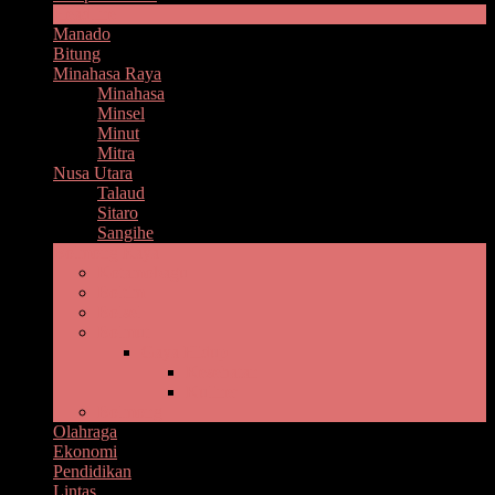
Headline
Manado
Bitung
Minahasa Raya
Minahasa
Minsel
Minut
Mitra
Nusa Utara
Talaud
Sitaro
Sangihe
Bolmong Raya
Kotamobagu
Boltim
Bolsel
Bolmut
Gaya Hidup
Kesehatan
Kuliner
Bolmong
Olahraga
Ekonomi
Pendidikan
Lintas