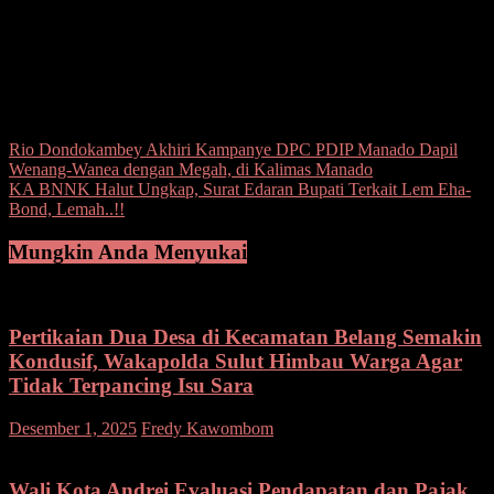
Bupati juga berharap Persibolmut agar bisa terus mampu hingga
masuk final dan juara. “Pokoknya tetap semangat dan Masyarakat
Bolmut mohon dukungannya untuk mendukung tim ini,” tukasnya.
(*)
Post Views:
112
Navigasi
Rio Dondokambey Akhiri Kampanye DPC PDIP Manado Dapil
Wenang-Wanea dengan Megah, di Kalimas Manado
pos
KA BNNK Halut Ungkap, Surat Edaran Bupati Terkait Lem Eha-
Bond, Lemah..!!
Mungkin Anda Menyukai
Pertikaian Dua Desa di Kecamatan Belang Semakin
Kondusif, Wakapolda Sulut Himbau Warga Agar
Tidak Terpancing Isu Sara
pada
Desember 1, 2025
Fredy Kawombom
Komentar Dinonaktifkan
Pertik
Dua
Desa
Wali Kota Andrei Evaluasi Pendapatan dan Pajak