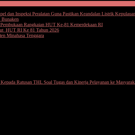
l dan Inspeksi Peralatan Guna Pastikan Keandalan Listrik Kepulaua
u Bunaken
an Pembukaan Rangkaian HUT Ke-81 Kemerdekaan RI
but HUT RI Ke 81 Tahun 2026
ten Minahasa Tenggara
tusan THL Soal Tugas dan Kinerja Pelaya
Kepada Ratusan THL Soal Tugas dan Kinerja Pelayanan ke Masyarak
ulut) Steven Kandouw memberikan arahan kepada pegawai non-ASN/T
ingkup Pemerintah Provinsi Sulawesi Utara (Pemprov Sulut), Wagub