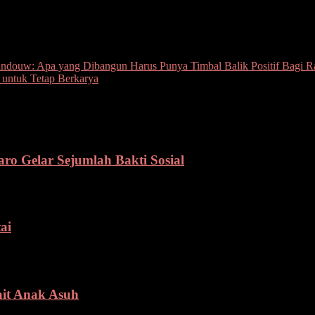
ouw: Apa yang Dibangun Harus Punya Timbal Balik Positif Bagi R
untuk Tetap Berkarya
ro Gelar Sejumlah Bakti Sosial
ai
it Anak Asuh