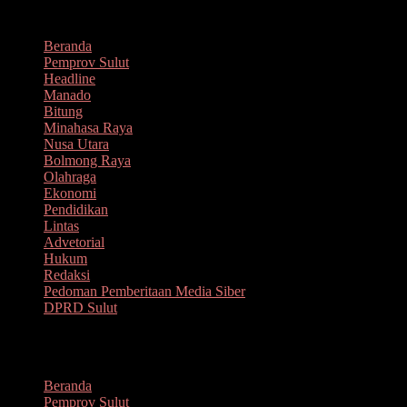
Lompat
Agustus 8, 2026
ke
Beranda
konten
Pemprov Sulut
Headline
Manado
Bitung
Minahasa Raya
Nusa Utara
Bolmong Raya
Olahraga
Ekonomi
Pendidikan
Lintas
Advetorial
Hukum
Redaksi
Pedoman Pemberitaan Media Siber
DPRD Sulut
Menu
Beranda
Pemprov Sulut