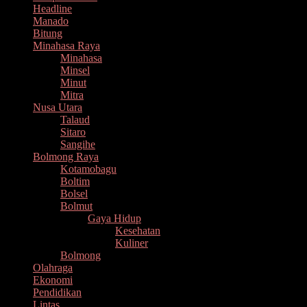
Headline
Manado
Bitung
Minahasa Raya
Minahasa
Minsel
Minut
Mitra
Nusa Utara
Talaud
Sitaro
Sangihe
Bolmong Raya
Kotamobagu
Boltim
Bolsel
Bolmut
Gaya Hidup
Kesehatan
Kuliner
Bolmong
Olahraga
Ekonomi
Pendidikan
Lintas