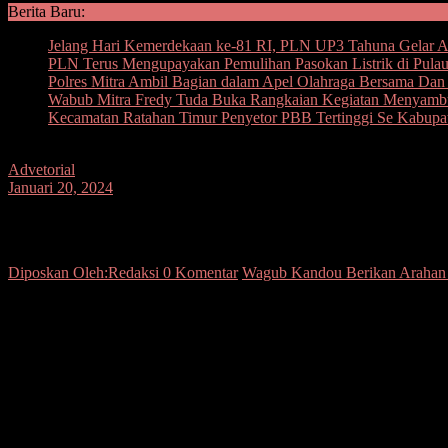
Berita Baru:
Jelang Hari Kemerdekaan ke-81 RI, PLN UP3 Tahuna Gelar Ape
PLN Terus Mengupayakan Pemulihan Pasokan Listrik di Pula
Polres Mitra Ambil Bagian dalam Apel Olahraga Bersama D
Wabub Mitra Fredy Tuda Buka Rangkaian Kegiatan Menyam
Kecamatan Ratahan Timur Penyetor PBB Tertinggi Se Kabupa
Advetorial
Januari 20, 2024
Wagub Kandou Berikan Arahan Kepada Ra
Diposkan Oleh:Redaksi
0 Komentar
Wagub Kandou Berikan Arahan 
Seputarsulutnews.co, Manado–
Wakil Gubernur Sulawesi Utara (S
Gubernur Sulut, Selasa (9/1/2024).
Dihadiri ratusan pegawai non ASN/THL (Tenaga Harian Lepas) di l