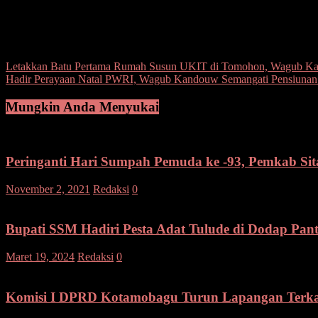
Post Views:
104
Navigasi
Letakkan Batu Pertama Rumah Susun UKIT di Tomohon, Wagub Kand
Hadir Perayaan Natal PWRI, Wagub Kandouw Semangati Pensiunan 
pos
Mungkin Anda Menyukai
Peringanti Hari Sumpah Pemuda ke -93, Pemkab Sita
November 2, 2021
Redaksi
0
Bupati SSM Hadiri Pesta Adat Tulude di Dodap Pant
Maret 19, 2024
Redaksi
0
Komisi I DPRD Kotamobagu Turun Lapangan Terka