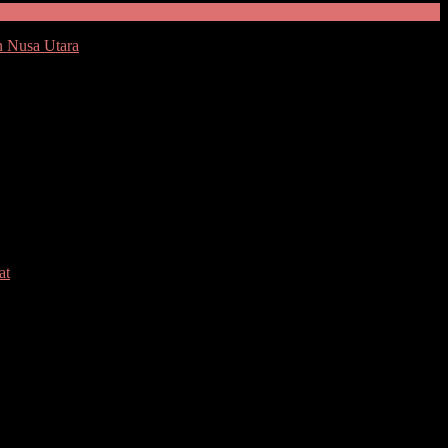
n Nusa Utara
nan ke Masyarakat
at
HL (Tenaga Harian Lepas) Pemprov Sulut di Aula Mapalus, Kantor
 Kandouw berikan pembekalan dan penguatan dalam melaksanakan