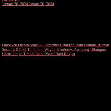
Januari 20, 2024
Januari 20, 2024
Letakkan Batu Pertama Rumah Susun
UKIT di Tomohon, Wagub Kandouw:
Apa yang Dibangun Harus Punya Timbal
Balik Positif Bagi Rakyat
Diposkan Oleh:Redaksi
0 Komentar
Letakkan Batu Pertama Rumah
Susun UKIT di Tomohon
,
Wagub Kandouw: Apa yang Dibangun
Harus Punya Timbal Balik Positif Bagi Rakyat
Seputarsulutnews.co,
Tomohon
–
Wakil Gubernur Sulawesi Utara,
Steven Kandouw meletakkan batu pertama pembangunan rumah
susun Universitas Kristen Indonesia Tomohon (UKIT) di
lingkungan Universitas Kristen Indonesia Tomohon, Senin
(8/1/2024).
Wagub Kandouw mengatakan, resiprositas dalam berbagai bentuk