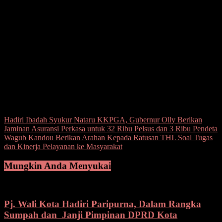
Kepala Balai Pelaksana Penyediaan Perumahan (BP2P) Sulawesi I,
Recky Lahope serta segenap stakeholder terkait.
(yren)
Post Views:
151
Navigasi
Hadiri Ibadah Syukur Nataru KKPGA, Gubernur Olly Berikan
Jaminan Asuransi Perkasa untuk 32 Ribu Pelsus dan 3 Ribu Pendeta
pos
Wagub Kandou Berikan Arahan Kepada Ratusan THL Soal Tugas
dan Kinerja Pelayanan ke Masyarakat
Mungkin Anda Menyukai
Pj. Wali Kota Hadiri Paripurna, Dalam Rangka
Sumpah dan Janji Pimpinan DPRD Kota