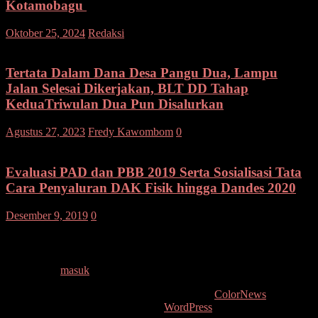
Kotamobagu
pada
Oktober 25, 2024
Redaksi
Komentar Dinonaktifkan
Pj.
Wali
Kota
Tertata Dalam Dana Desa Pangu Dua, Lampu
Hadiri
Jalan Selesai Dikerjakan, BLT DD Tahap
Paripurna,
KeduaTriwulan Dua Pun Disalurkan
Dalam
Rangka
Agustus 27, 2023
Fredy Kawombom
0
Sumpah
dan
Janji
Evaluasi PAD dan PBB 2019 Serta Sosialisasi Tata
Pimpinan
DPRD
Cara Penyaluran DAK Fisik hingga Dandes 2020
Kota
Kotamobagu
Desember 9, 2019
0
Tinggalkan Balasan
Anda harus
masuk
untuk berkomentar.
Copyright © 2026
. All rights reserved. Tema:
ColorNews
oleh
ThemeGrill. Dipersembahkan oleh
WordPress
.