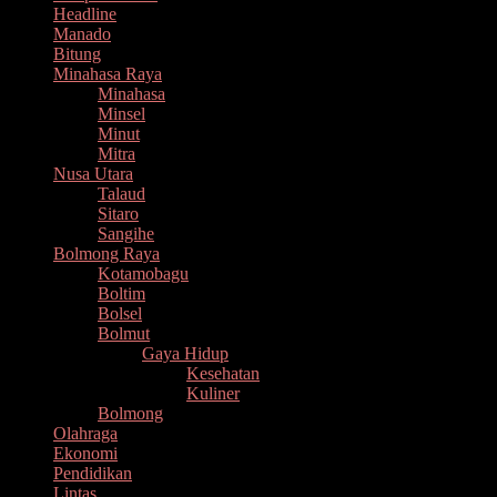
Headline
Manado
Bitung
Minahasa Raya
Minahasa
Minsel
Minut
Mitra
Nusa Utara
Talaud
Sitaro
Sangihe
Bolmong Raya
Kotamobagu
Boltim
Bolsel
Bolmut
Gaya Hidup
Kesehatan
Kuliner
Bolmong
Olahraga
Ekonomi
Pendidikan
Lintas