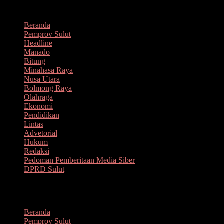
Lompat
Agustus 8, 2026
ke
Beranda
konten
Pemprov Sulut
Headline
Manado
Bitung
Minahasa Raya
Nusa Utara
Bolmong Raya
Olahraga
Ekonomi
Pendidikan
Lintas
Advetorial
Hukum
Redaksi
Pedoman Pemberitaan Media Siber
DPRD Sulut
Menu
Beranda
Pemprov Sulut