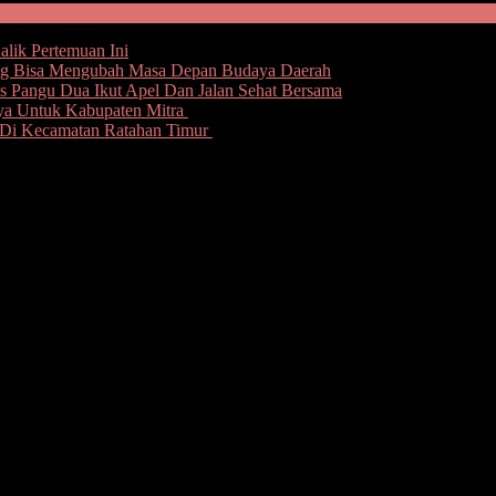
alik Pertemuan Ini
ang Bisa Mengubah Masa Depan Budaya Daerah
 Pangu Dua Ikut Apel Dan Jalan Sehat Bersama
rya Untuk Kabupaten Mitra
Di Kecamatan Ratahan Timur
m DPRD Talaud Dipenjara
Pemasyarakatan Kelas III Lirung Untuk Menjalani
awas Pemilihan Umum (Bawaslu) Kabupaten Kepulauan Talaud, berh
idak hanya itu, JWM yang merupakan tersangka dalam kasus itu, suda
rupakan oknum, Anggota DPRD Kepulauan Talaud periode 2019-2024 in