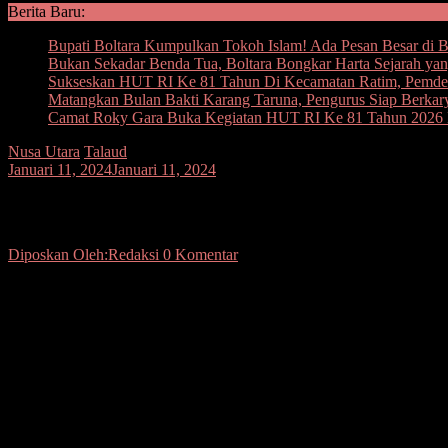
Berita Baru:
Bupati Boltara Kumpulkan Tokoh Islam! Ada Pesan Besar di B
Bukan Sekadar Benda Tua, Boltara Bongkar Harta Sejarah y
Sukseskan HUT RI Ke 81 Tahun Di Kecamatan Ratim, Pemdes
Matangkan Bulan Bakti Karang Taruna, Pengurus Siap Berka
Camat Roky Gara Buka Kegiatan HUT RI Ke 81 Tahun 2026 
Nusa Utara
Talaud
Januari 11, 2024
Januari 11, 2024
Terbukti Palsukan Dokumen Calek, Oknu
Diposkan Oleh:Redaksi
0 Komentar
Tersangka Saat Diserahkan Tim Gakumdu Talaud Ke-Lembaga 
Hukuman
TALAUD – Sentra Penegakan Hukum Terpadu (Gakumdu) Badan Peng
dan sudah Final dengan Putusan di Pengadilan Negeri Melonguane. T
Kamis (11/01/2024) Sekira Pukul 12.30 WITA.
Dari Informasi yang diterima media ini menyebutkan, JWM yang me