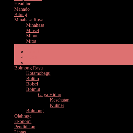
Headline
Manado
Bitung
Minahasa Raya
Minahasa
Minsel
Minut
Mitra
Nusa Utara
Talaud
Sitaro
Sangihe
Bolmong Raya
Kotamobagu
Boltim
Bolsel
Bolmut
Gaya Hidup
Kesehatan
Kuliner
Bolmong
Olahraga
Ekonomi
Pendidikan
Lintas