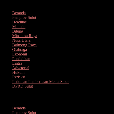
Lompat
Agustus 6, 2026
ke
Beranda
konten
Pemprov Sulut
Headline
Manado
Bitung
Minahasa Raya
Nusa Utara
Bolmong Raya
Olahraga
Ekonomi
Pendidikan
Lintas
Advetorial
Hukum
Redaksi
Pedoman Pemberitaan Media Siber
DPRD Sulut
Menu
Beranda
Pemprov Sulut