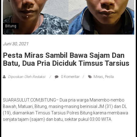
Bitung
Juni 30, 2021
Pesta Miras Sambil Bawa Sajam Dan
Batu, Dua Pria Diciduk Timsus Tarsius
Diposkan Oleh:Redaksi
0 Komentar
Miras
,
Pesta
SUARASULUT.COM,BITUNG– Dua pria warga Manembo-nembo
Bawah, Matuari, Bitung, masing-masing berinisial JM (31) dan DL
(19), diamankan Timsus Tarsius Polres Bitung karena membawa
senjata tajam (sajam) dan batu, sekitar pukul 03:00 WITA.