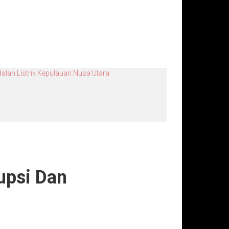
alan Listrik Kepulauan Nusa Utara
upsi Dan