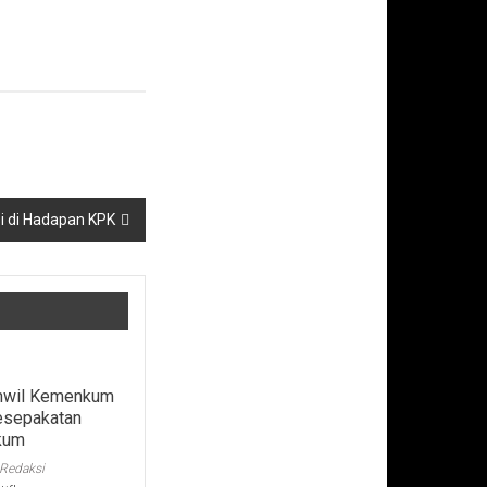
si di Hadapan KPK
anwil Kemenkum
esepakatan
kum
Redaksi