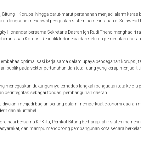
 Bitung– Korupsi hingga carut-marut pertanahan menjadi alarm keras 
turun langsung mengawal penguatan sistem pemerintahan di Sulawesi U
gky Honandar bersama Sekretaris Daerah Ign Rudi Theno menghadiri ra
erantasan Korupsi Republik Indonesia dan seluruh pemerintah daerah 
 membahas optimalisasi kerja sama dalam upaya pencegahan korupsi, 
 publik pada sektor pertanahan dan tata ruang yang kerap menjadi tit
ung menegaskan dukungannya terhadap langkah penguatan tata kelola 
dan berintegritas sebagai fondasi pembangunan daerah.
a diyakini menjadi bagian penting dalam memperkuat ekonomi daerah m
dern dan akuntabel.
koordinasi bersama KPK itu, Pemkot Bitung berharap lahir sistem pemerin
masyarakat, dan mampu mendorong pembangunan kota secara berkelanj