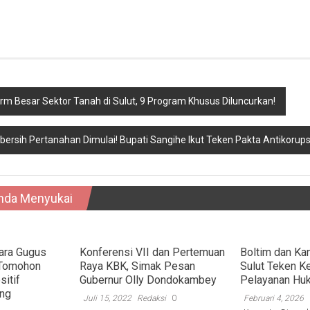
rm Besar Sektor Tanah di Sulut, 9 Program Khusus Diluncurkan!
bersih Pertanahan Dimulai! Bupati Sangihe Ikut Teken Pakta Antikorup
nda Menyukai
cara Gugus
Konferensi VII dan Pertemuan
Boltim dan K
 Tomohon
Raya KBK, Simak Pesan
Sulut Teken K
itif
Gubernur Olly Dondokambey
Pelayanan Hu
ang
Juli 15, 2022
Redaksi
0
Februari 4, 2026