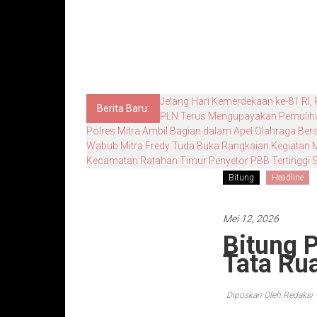
Jelang Hari Kemerdekaan ke-81 RI,
Berita Baru:
PLN Terus Mengupayakan Pemulihan
Polres Mitra Ambil Bagian dalam Apel Olahraga 
Wabub Mitra Fredy Tuda Buka Rangkaian Kegiatan
Kecamatan Ratahan Timur Penyetor PBB Tertinggi
Bitung
Headline
Mei 12, 2026
Bitung 
Tata Ru
Diposkan Oleh:Redaksi