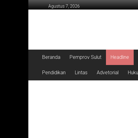
Lompat
Agustus 7, 2026
ke
konten
Beranda
Pemprov Sulut
Headline
Pendidikan
Lintas
Advetorial
Huk