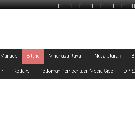
Manado
Bitung
Minahasa Raya
Nusa Utara
B
um
Redaksi
Pedoman Pemberitaan Media Siber
DPRD