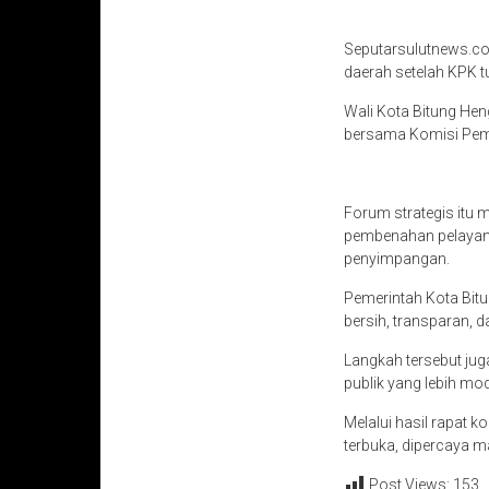
Seputarsulutnews.co,
daerah setelah KPK 
Wali Kota Bitung Hen
bersama Komisi Pemb
Forum strategis itu
pembenahan pelayanan
penyimpangan.
Pemerintah Kota Bit
bersih, transparan, 
Langkah tersebut jug
publik yang lebih mo
Melalui hasil rapat 
terbuka, dipercaya 
Post Views:
153