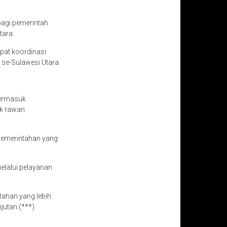
bagi pemerintah
tara.
pat koordinasi
se-Sulawesi Utara.
termasuk
ik rawan
pemerintahan yang
elalui pelayanan
tahan yang lebih
utan.(***)