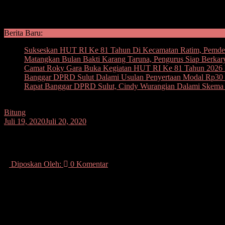
Berita Baru:
Sukseskan HUT RI Ke 81 Tahun Di Kecamatan Ratim, Pemdes
Matangkan Bulan Bakti Karang Taruna, Pengurus Siap Berka
Camat Roky Gara Buka Kegiatan HUT RI Ke 81 Tahun 2026 
Banggar DPRD Sulut Dalami Usulan Penyertaan Modal Rp30 M
Rapat Banggar DPRD Sulut, Cindy Wurangian Dalami Skema I
Bitung
Juli 19, 2020
Juli 20, 2020
Astaga! Diduga Selingkuh, Oknum Penyel
Diposkan Oleh:
0 Komentar
SUARASULUT.COM BITUNG – Oknum penyelenggara Pemilu di Kota 
dari SCT. Keduanya dilaporkan kasus dugaan perzinahaan.
Menurut Hanny sebagai pelapor dirinya mendatangi Polsek Matuari, 