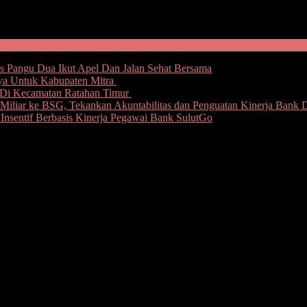
 Pangu Dua Ikut Apel Dan Jalan Sehat Bersama
rya Untuk Kabupaten Mitra
Di Kecamatan Ratahan Timur
iliar ke BSG, Tekankan Akuntabilitas dan Penguatan Kinerja Bank 
nsentif Berbasis Kinerja Pegawai Bank SulutGo
engara Pemilu dan Ketua PPK Dilaporkan k
Bitung dan oknum Ketua PPK Kecamatan Ranowulu, Dilaporkan Ha
Sabtu (18/07/2020) sekira pukul 20:00 wita, dengan laporan Polisi N