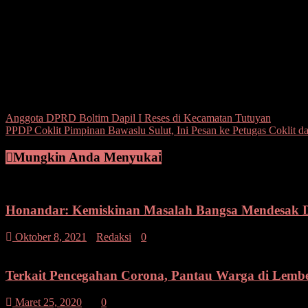
Lanjut Jacobus, Bahwa kliennya dan istrinya serta terlapor SCT akan
Kapolsek Matuari KomPol Dolvie Rengkuan di konfirmasi mengatakan, 
SCT berzinah dengan oknum penyelenggara pemilu.”Jadi saat menerima
Avanza warna putih nomor Polisi DB 1464 LZ yang menurut pelapor a
Post Views:
94
Navigasi
Anggota DPRD Boltim Dapil I Reses di Kecamatan Tutuyan
PPDP Coklit Pimpinan Bawaslu Sulut, Ini Pesan ke Petugas Coklit d
pos
Mungkin Anda Menyukai
Honandar: Kemiskinan Masalah Bangsa Mendesak Di
Oktober 8, 2021
Redaksi
0
Terkait Pencegahan Corona, Pantau Warga di Lemb
Maret 25, 2020
0