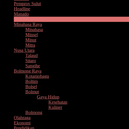
Pemprov Sulut
Headline
Manado
Bitung
Minahasa Raya
Minahasa
Minsel
Minut
Mitra
Nusa Utara
Talaud
Sitaro
Sangihe
Bolmong Raya
Kotamobagu
Boltim
Bolsel
Bolmut
Gaya Hidup
Kesehatan
Kuliner
Bolmong
Olahraga
Ekonomi
Pendidikan