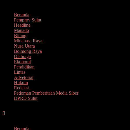
Lompat
Agustus 6, 2026
ke
Beranda
konten
Pemprov Sulut
Headline
Manado
Bitung
Minahasa Raya
Nusa Utara
Bolmong Raya
Olahraga
Ekonomi
Pendidikan
Lintas
Advetorial
Hukum
Redaksi
Pedoman Pemberitaan Media Siber
DPRD Sulut
Menu
Beranda