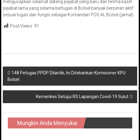
mengucapkan selamat datang pejabat yang baru dan terima kasih
pejabat lama yang selama bertugas di Bolsel banyak berperan aktif
sesuai tugas dan fungsi sebagai Komandan POS AL Bolsel.(jamal)
Post Views:
91
Navigasi
148 Petugas PPDP Dilantik, Ini Ditekankan Komisioner KPU
Bolsel
pos
Kemenkes Setujui RS Lapangan Covid-19 Sulut
Mungkin Anda Menyukai