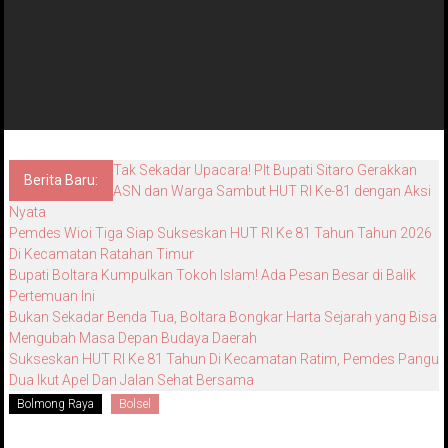
Tak Sekadar Upacara! Plt Bupati Sitaro Gerakkan
Berita Baru:
ASN dan Warga Sambut HUT RI Ke-81 dengan Aksi
Nyata
Pemdes Wioi Tiga Siap Sukseskan HUT RI Ke 81 Tahun Tahun 2026
Di Kecamatan Ratahan Timur
Bupati Boltara Kumpulkan Tokoh Islam! Ada Pesan Besar di Balik
Pertemuan Ini
Bukan Sekadar Benda Tua, Boltara Bongkar Harta Sejarah yang Bisa
Mengubah Masa Depan Budaya Daerah
Sukseskan HUT RI Ke 81 Tahun Di Kecamatan Ratim, Pemdes Pangu
Dua Ikut Apel Dan Jalan Sehat Bersama
Bolmong Raya
Bolsel