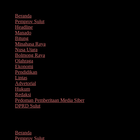
Lompat
Agustus 7, 2026
ke
Beranda
konten
Pemprov Sulut
Headline
Manado
Bitung
Minahasa Raya
Nusa Utara
Bolmong Raya
Olahraga
Ekonomi
Pendidikan
Lintas
Advetorial
Hukum
Redaksi
Pedoman Pemberitaan Media Siber
DPRD Sulut
Menu
Beranda
Pemprov Sulut