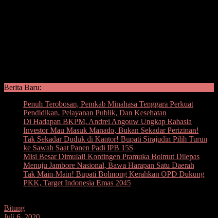
Berita Baru:
Penuh Terobosan, Pemkab Minahasa Tenggara Perkuat
Pendidikan, Pelayanan Publik, Dan Kesehatan
Di Hadapan BKPM, Andrei Angouw Ungkap Rahasia
Investor Mau Masuk Manado, Bukan Sekadar Perizinan!
Tak Sekadar Duduk di Kantor! Bupati Sirajudin Pilih Turun
ke Sawah Saat Panen Padi IPB 15S
Misi Besar Dimulai! Kontingen Pramuka Bolmut Dilepas
Menuju Jambore Nasional, Bawa Harapan Satu Daerah
Tak Main-Main! Bupati Bolmong Kerahkan OPD Dukung
PKK, Target Indonesia Emas 2045
Bitung
Juli 6, 2020