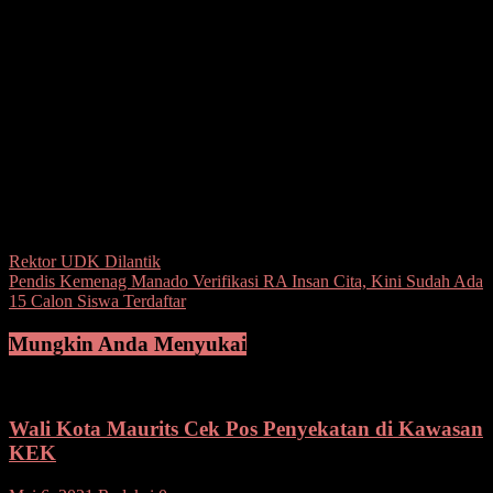
penjualan semangka bisa mendapatkan modal lebih untuk bertani.”
Tutur Servi.
Ditempat yang sama Kadis pertanian kota Bitung Sonny Wenas
yang didampingi Henry Somba dan Lenda Yusuf mengatakan,
Dinas pertanian kota Bitung selalu memberikan bantuan untuk
kelompok-kelompok petani yang ada diKota Bitung. “dinas
pertanian kota Bitung sangat mendukung jika ada kelompok-
kelompok petani yang membutuhkan bantuan alat atau bibit.” Tutup
Wenas.(angky)
Post Views:
104
Navigasi
Rektor UDK Dilantik
Pendis Kemenag Manado Verifikasi RA Insan Cita, Kini Sudah Ada
pos
15 Calon Siswa Terdaftar
Mungkin Anda Menyukai
Wali Kota Maurits Cek Pos Penyekatan di Kawasan
KEK