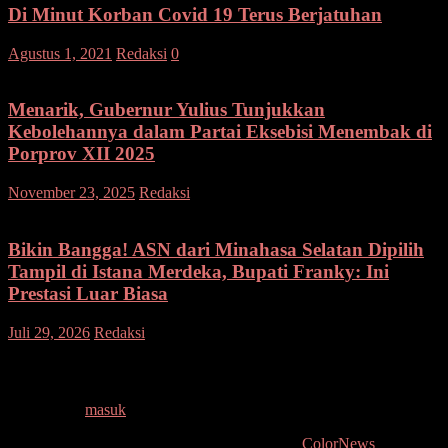
Di Minut Korban Covid 19 Terus Berjatuhan
Agustus 1, 2021
Redaksi
0
Menarik, Gubernur Yulius Tunjukkan
Kebolehannya dalam Partai Eksebisi Menembak di
Porprov XII 2025
pada
November 23, 2025
Redaksi
Komentar Dinonaktifkan
Menarik,
Gubernur
Yulius
Bikin Bangga! ASN dari Minahasa Selatan Dipilih
Tunjukkan
Tampil di Istana Merdeka, Bupati Franky: Ini
Kebolehannya
Prestasi Luar Biasa
dalam
Partai
pada
Juli 29, 2026
Redaksi
Komentar Dinonaktifkan
Eksebisi
Bikin
Menembak
Bangga!
Tinggalkan Balasan
di
ASN
Porprov
dari
XII
Anda harus
masuk
untuk berkomentar.
Minahasa
2025
Selatan
Copyright © 2026
. All rights reserved. Tema:
ColorNews
oleh