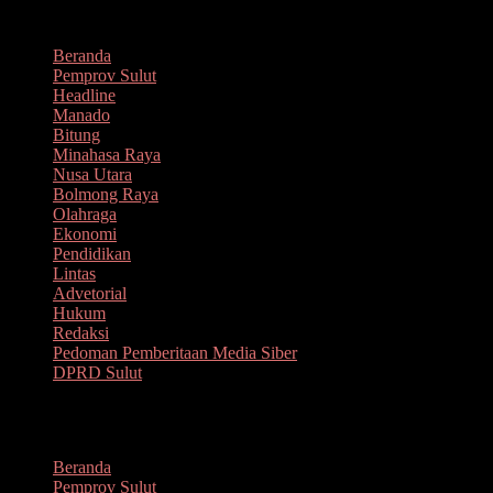
Lompat
Agustus 7, 2026
ke
Beranda
konten
Pemprov Sulut
Headline
Manado
Bitung
Minahasa Raya
Nusa Utara
Bolmong Raya
Olahraga
Ekonomi
Pendidikan
Lintas
Advetorial
Hukum
Redaksi
Pedoman Pemberitaan Media Siber
DPRD Sulut
Menu
Beranda
Pemprov Sulut