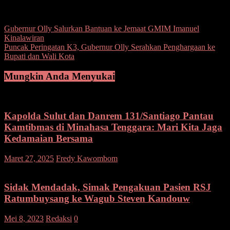
Post Views:
86
Navigasi
Gubernur Olly Salurkan Bantuan ke Jemaat GMIM Imanuel
Kinalawiran
pos
Puncak Peringatan K3, Gubernur Olly Serahkan Penghargaan ke
Bupati dan Wali Kota
Mungkin Anda Menyukai
Kapolda Sulut dan Danrem 131/Santiago Pantau
Kamtibmas di Minahasa Tenggara: Mari Kita Jaga
Kedamaian Bersama
pada
Maret 27, 2025
Fredy Kawombom
Komentar Dinonaktifkan
Kapolda
Sulut
dan
Sidak Mendadak, Simak Pengakuan Pasien RSJ
Danrem
Ratumbuysang ke Wagub Steven Kandouw
131/Sant
Pantau
Mei 8, 2023
Redaksi
0
Kamtibm