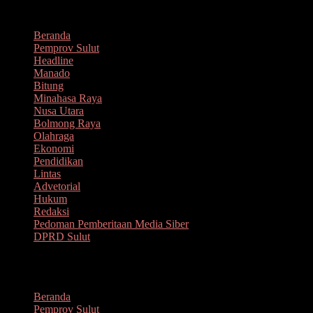
Lompat
Agustus 7, 2026
ke
Beranda
konten
Pemprov Sulut
Headline
Manado
Bitung
Minahasa Raya
Nusa Utara
Bolmong Raya
Olahraga
Ekonomi
Pendidikan
Lintas
Advetorial
Hukum
Redaksi
Pedoman Pemberitaan Media Siber
DPRD Sulut
Menu
Beranda
Pemprov Sulut