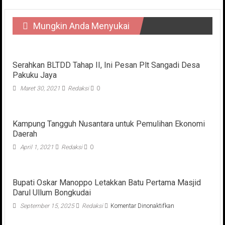
Mungkin Anda Menyukai
Serahkan BLTDD Tahap II, Ini Pesan Plt Sangadi Desa
Pakuku Jaya
Maret 30, 2021
Redaksi
0
Kampung Tangguh Nusantara untuk Pemulihan Ekonomi
Daerah
April 1, 2021
Redaksi
0
Bupati Oskar Manoppo Letakkan Batu Pertama Masjid
Darul Ullum Bongkudai
pada
September 15, 2025
Redaksi
Komentar Dinonaktifkan
Bupati
Oskar