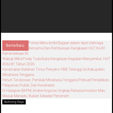
Polres Mitra Ambil Bagian dalam Apel Olahraga
Berita Baru:
Bersama Dan Pembukaan Rangkaian HUT Ke-81
Kemerdekaan RI
Wabub Mitra Fredy Tuda Buka Rangkaian Kegiatan Menyambut HUT
RI Ke 81 Tahun 2026
Kecamatan Ratahan Timur Penyetor PBB Tertinggi Se Kabupaten
Minahasa Tenggara
Penuh Terobosan, Pemkab Minahasa Tenggara Perkuat Pendidikan,
Pelayanan Publik, Dan Kesehatan
Di Hadapan BKPM, Andrei Angouw Ungkap Rahasia Investor Mau
Masuk Manado, Bukan Sekadar Perizinan!
Bolmong Raya