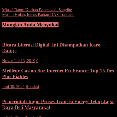
Post Views:
107
Navigasi
Minsel Bantu Korban Bencana di Sangihe
Musim Hujan, Intens Pantau DAS Tondano
pos
Mungkin Anda Menyukai
Bicara Literasi Digital, Ini Disampaikan Karo
Dantje
November 13, 2019
0
Meilleur Casino Sur Internet En France: Top 15 Des
Plus Fiables
pada
Juni 30, 2025
Redaksi
Komentar Dinonaktifkan
Meilleur
Casino
Sur
Pemerintah Ingin Proses Transisi Energi Tetap Jaga
Internet
Daya Beli Masyarakat
En
France: