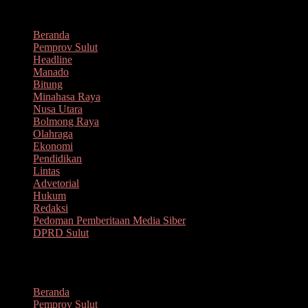
Lompat
Agustus 8, 2026
ke
Beranda
konten
Pemprov Sulut
Headline
Manado
Bitung
Minahasa Raya
Nusa Utara
Bolmong Raya
Olahraga
Ekonomi
Pendidikan
Lintas
Advetorial
Hukum
Redaksi
Pedoman Pemberitaan Media Siber
DPRD Sulut
Menu
Beranda
Pemprov Sulut