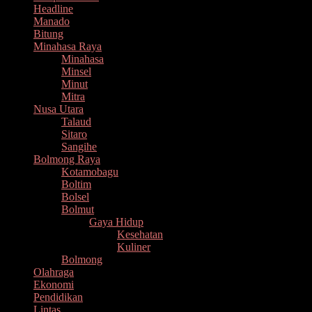
Headline
Manado
Bitung
Minahasa Raya
Minahasa
Minsel
Minut
Mitra
Nusa Utara
Talaud
Sitaro
Sangihe
Bolmong Raya
Kotamobagu
Boltim
Bolsel
Bolmut
Gaya Hidup
Kesehatan
Kuliner
Bolmong
Olahraga
Ekonomi
Pendidikan
Lintas