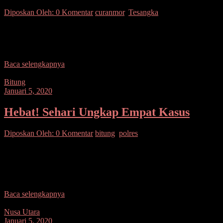
Diposkan Oleh:
0 Komentar
curanmor
,
Tesangka
SUARASULUT.COM,MINSEL– Lelaki RM alias Ricky (24),
warga Desa Teep, Kecamatan Amurang Barat, Kabupaten Minahasa
Selatan (Minsel), tak berkutik saat diringkus oleh Tim Buser Polres
Baca selengkapnya
Bitung
Januari 5, 2020
Hebat! Sehari Ungkap Empat Kasus
Diposkan Oleh:
0 Komentar
bitung
,
polres
SUARASULUT.COM,BITUNG– Apresiasi pantas disematkan
kepada Tim Resmob Sat Reskrim Polres Bitung. Dalam sehari,
Sabtu (4/1/2020), tim ini berhasil mengungkap 4 kasus sekaligus,
yaitu 2
Baca selengkapnya
Nusa Utara
Januari 5, 2020