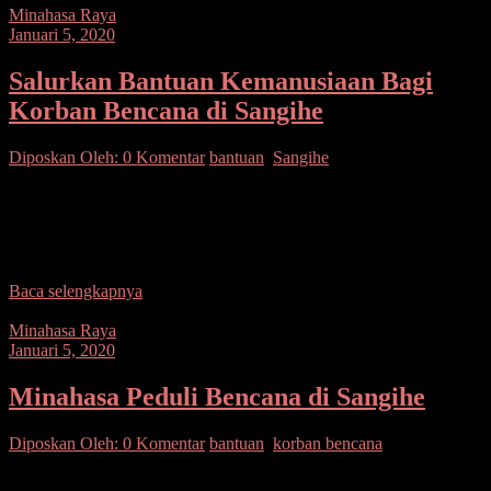
Minahasa Raya
Januari 5, 2020
Salurkan Bantuan Kemanusiaan Bagi
Korban Bencana di Sangihe
Diposkan Oleh:
0 Komentar
bantuan
,
Sangihe
SUARASULUT.COM,TOMOHON– Jajaran Kepolisian Resor
Tomohon kembali menunjukan kepeduliannya, terhadap masyarakat
yang mengalami kesusahan, akibat bencana alam. Hal ini
dibuktikan, ketika jajaran Polres Tomohon memberikan
Baca selengkapnya
Minahasa Raya
Januari 5, 2020
Minahasa Peduli Bencana di Sangihe
Diposkan Oleh:
0 Komentar
bantuan
,
korban bencana
SUARASULUT.COM,MINAHASA– Anggota serta jajaran Polres