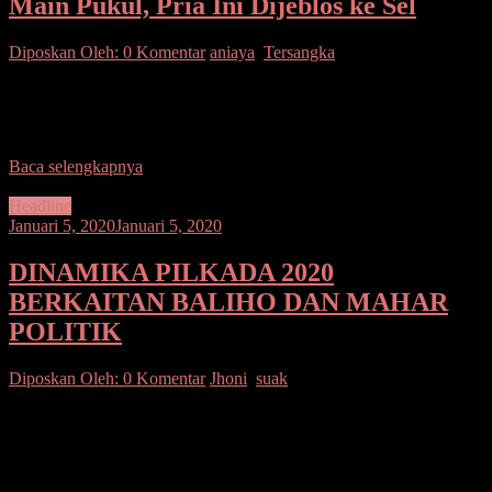
Main Pukul, Pria Ini Dijeblos ke Sel
Diposkan Oleh:
0 Komentar
aniaya
,
Tersangka
SUARASULUT.COM,TAHUNA – Betapa malang nasib pria asal
Kecamatan Beo berinisial FAAG alias Ali (22). Ia harus mendekam
dalam rumah tahanan Polsek Beo akibat ulahnya
Baca selengkapnya
Headline
Januari 5, 2020
Januari 5, 2020
DINAMIKA PILKADA 2020
BERKAITAN BALIHO DAN MAHAR
POLITIK
Diposkan Oleh:
0 Komentar
Jhoni
,
suak
SUARASULUT.COM,MANADO–Belum ada aturan menindak
terkait maraknya baliho bakal calon Gubernur dan Wakil Gubernur,
Bupati dan Wakil Bupati ataupun Walikota dan Wakil Walikota
yang bakal