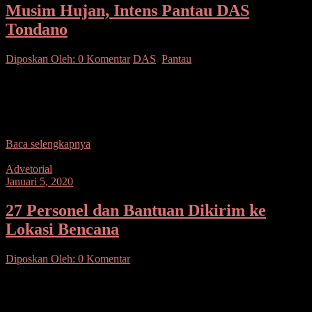
Musim Hujan, Intens Pantau DAS
Tondano
Diposkan Oleh:
0 Komentar
DAS
,
Pantau
SUARASULUT.COM,MINUT– Sebagai bentuk tindakan tanggap
bencana, Polsek Airmadidi intens melaksanakan patroli di wilayah
hukumnya, yang berbatasan dengan Daerah Aliran Sungai (DAS)
Tondano. Dipimpin langsung
Baca selengkapnya
Advetorial
Januari 5, 2020
27 Personel dan Bantuan Dikirim ke
Lokasi Bencana
Diposkan Oleh:
0 Komentar
SUARASULUT.COM,MANADO– Polda Sulawesi Utara (Sulut)
mengirimkan 27 personel tambahan dan bantuan kemanusiaan ke
lokasi banjir bandang dan tanah longsor di wilayah Kabupaten