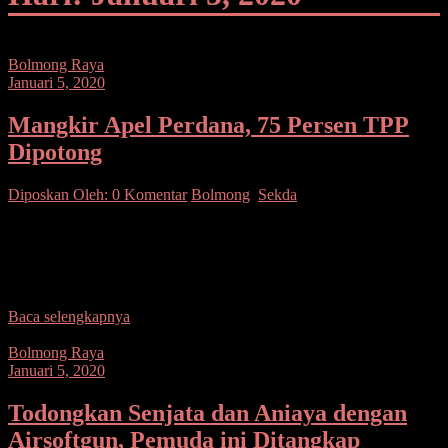
Bolmong Raya
Januari 5, 2020
Mangkir Apel Perdana, 75 Persen TPP
Dipotong
Diposkan Oleh:
0 Komentar
Bolmong
,
Sekda
SUARASULUT.COM,KOTAMOBAGU-Seluruh Aparatur Sipil
Negara (ASN) termasuk Tenaga Harian Lepas (THL) di lingkungan
Pemerintah Kabupaten Bolaang Mongondow (Bolmong) Senin 6
Januari 2010 besok diwajibkan mengikuti
Baca selengkapnya
Bolmong Raya
Januari 5, 2020
Todongkan Senjata dan Aniaya dengan
Airsoftgun, Pemuda ini Ditangkap