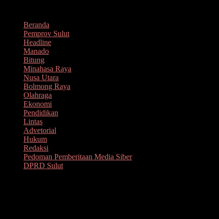
Lompat
Agustus 9, 2026
ke
Beranda
konten
Pemprov Sulut
Headline
Manado
Bitung
Minahasa Raya
Nusa Utara
Bolmong Raya
Olahraga
Ekonomi
Pendidikan
Lintas
Advetorial
Hukum
Redaksi
Pedoman Pemberitaan Media Siber
DPRD Sulut