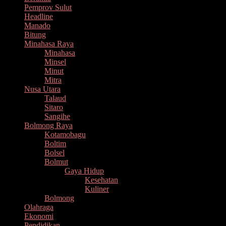
Pemprov Sulut
Headline
Manado
Bitung
Minahasa Raya
Minahasa
Minsel
Minut
Mitra
Nusa Utara
Talaud
Sitaro
Sangihe
Bolmong Raya
Kotamobagu
Boltim
Bolsel
Bolmut
Gaya Hidup
Kesehatan
Kuliner
Bolmong
Olahraga
Ekonomi
Pendidikan