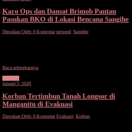
Karo Ops dan Dansat Brimob Pantau
Pasukan BKO di Lokasi Bencana Sangihe
Diposkan Oleh:
0 Komentar
personil
,
Sangihe
SUARASULUT.COM,SANGIHE– Karo Ops Polda Sulut
Kombes Pol Johannes S didampingi Dansat Brimob Kombes Pol
Mulya Nugraha menyambangi Kabupaten Kepulauan Sangihe.
Kedua pejabat utama Polda
Baca selengkapnya
Headline
Januari 5, 2020
Korban Tertimbun Tanah Longsor di
Manganitu di Evakuasi
Diposkan Oleh:
0 Komentar
Evakuasi
,
Korban
SUARASULUT.COM,SANGIHE– Tim SAR gabungan TNI,
Polri dan Basarnas dibantu warga berhasil mengevakuasi satu warga