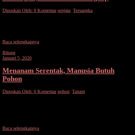
Diposkan Oleh:
0 Komentar
senjata
,
Tersangka
SUARASULUT.COM,KOTAMOBAGU – Berawal dari salah
paham pada saat awal tahun baru 2020 WD alias Wen (29) warga
Molinow yang berdomisili di Tangerang Provinsi Banten ini
Baca selengkapnya
Bitung
Januari 5, 2020
Menanam Serentak, Manusia Butuh
Pohon
Diposkan Oleh:
0 Komentar
pohon
,
Tanam
SUARASULUT.COM,BITUNG– Polsek Matuari laksanakan
persiapan penanaman pohon serentak yang akan dilaksanakan pada
tanggal 09 & 10 Januari 2020 mendatang, dengan cara menyiapkan
lahan yang
Baca selengkapnya