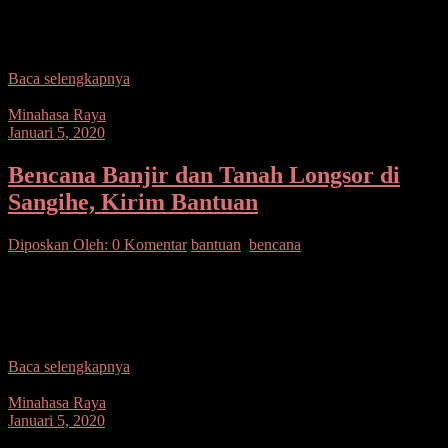
Minahasa melalui Bag Sumda Polres Minahasa mengumpulkan
bantuan bagi para korban banjir bandang dan tanah longsor yang
terjadi di
Baca selengkapnya
Minahasa Raya
Januari 5, 2020
Bencana Banjir dan Tanah Longsor di
Sangihe, Kirim Bantuan
Diposkan Oleh:
0 Komentar
bantuan
,
bencana
SUARASULUT.COM,MINUT– Sebagai bentuk kepedulian atas
bencana banjir dan tanah longsor di Kepulauan Sangihe, Polres
Minahasa Utara dan Polsek Jajaran mengirimkan bantuan. Adapun
bantuan yang
Baca selengkapnya
Minahasa Raya
Januari 5, 2020