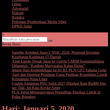
Lintas
Advetorial
Hukum
Redaksi
Pedoman Pemberitaan Media Siber
DPRD Sulut
×
Berita Baru:
Sangihe Kembali Juara 1 NSIC 2026, Proposal Investasi
Kesehatan Kalahkan 15 Daerah
Amir Liputo Desak Jalan ke Gereja GMIM Sengginghilang
Dibangun: “Kasihan Masyarakat Kalau Hujan”
Jelang Hari Kemerdekaan ke-81 RI, PLN UP3 Tahuna Gelar
Apel dan Inspeksi Peralatan Guna Pastikan Keandalan Listrik
Kepulauan Nusa Utara
Usulan Anggaran PSU Sulut 2027 Dipukul Rata Rp400 Juta
per Titik, Ini Kata Royke Anter
PLN Terus Mengupayakan Pemulihan Pasokan Listrik di
Pulau Bunaken
Hari: Januari 5, 2020