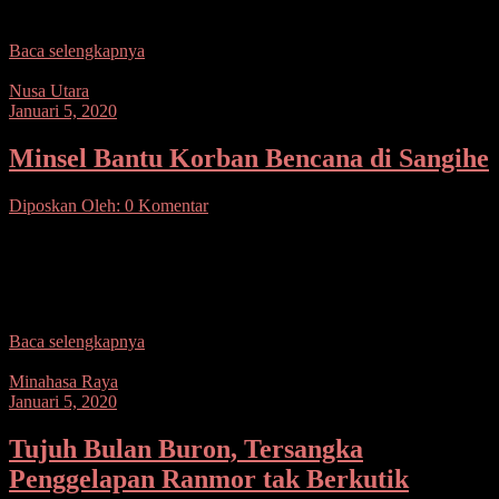
Kepulauan Sangihe,
Baca selengkapnya
Nusa Utara
Januari 5, 2020
Minsel Bantu Korban Bencana di Sangihe
Diposkan Oleh:
0 Komentar
SUARASULUT COM,MINSEL– Polres Minahasa Selatan
mengirimkan bantuan kemanusiaan untuk para korban bencana alam
banjir bandang di Kabupaten Kepulauan Sangihe. Bantuan
spontanitas ini dikumpulkan dari
Baca selengkapnya
Minahasa Raya
Januari 5, 2020
Tujuh Bulan Buron, Tersangka
Penggelapan Ranmor tak Berkutik