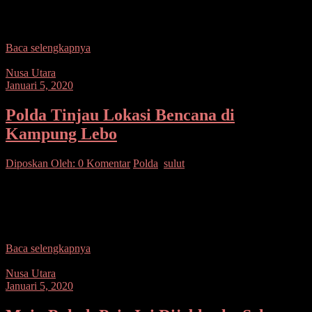
yang menjadi korban bencana tanah longsor di Kampung Lebo
Kecamatan
Baca selengkapnya
Nusa Utara
Januari 5, 2020
Polda Tinjau Lokasi Bencana di
Kampung Lebo
Diposkan Oleh:
0 Komentar
Polda
,
sulut
SUARASULUT.COM,SANGIHE– Karo Ops Polda Sulut
Kombes Yohanes S bersama Dansat Brimob Polda Sulut Kombes
Mulya Nugraha didampingi Kapolres Kepulauan Sangihe AKBP
Sudung F. Napitu,
Baca selengkapnya
Nusa Utara
Januari 5, 2020