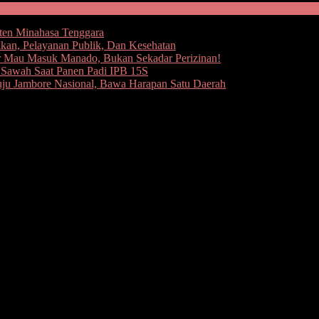
ten Minahasa Tenggara
kan, Pelayanan Publik, Dan Kesehatan
 Mau Masuk Manado, Bukan Sekadar Perizinan!
e Sawah Saat Panen Padi IPB 15S
uju Jambore Nasional, Bawa Harapan Satu Daerah
manan Gereja, Kapolres: Natal di Kotamob
tal dan Tahun baru (Nataru) 2019/2020 tidak di pandang sebela
/2020 kali ini merupakan bukti nyata pelayanan Polri pada masyarak
t oleh personil Polres Kotamobagu, pengamanan tersebut di tinjau lan
h di langsungkan sampai dengan masyarakat kembali ke rumah masing
a dari instansi samping baik oleh TNI, Dinas Perhubungan, Komunit