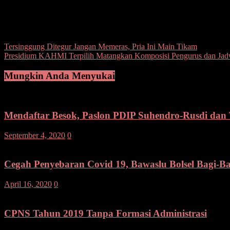
Kapolres Kotamobagu AKBP Prasetya Sejati, SIK, melaksanakan penin
gereja Katholik Regis Christy dan Gereja Pusat Kotamobagu.(ano)
Post Views:
92
Navigasi
Tersinggung Ditegur Jangan Memeras, Pria Ini Main Tikam
Presidium KAHMI Terpilih Matangkan Komposisi Pengurus dan Jadw
pos
Mungkin Anda Menyukai
Mendaftar Besok, Paslon PDIP Suhendro-Rusdi dan
September 4, 2020
0
Cegah Penyebaran Covid 19, Bawaslu Bolsel Bagi-B
April 16, 2020
0
CPNS Tahun 2019 Tanpa Formasi Administrasi