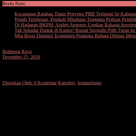
Berita Baru:
Kecamatan Ratahan Timur Penyetor PBB Tertinggi Se Kabupa
Penuh Terobosan, Pemkab Minahasa Tenggara Perkuat Pendidi
Di Hadapan BKPM, Andrei Angouw Ungkap Rahasia Investor
Tak Sekadar Duduk di Kantor! Bupati Sirajudin Pilih Turun k
Misi Besar Dimulai! Kontingen Pramuka Bolmut Dilepas Men
Bolmong Raya
Desember 25, 2019
Periksa Pos Pelayanan & Personil Penga
Diposkan Oleh:
0 Komentar
Kapolres
,
kotamobagu
SUARASULUT.COM,KOTAMOBAGU – Rabu (25/12/2019),Pengamanan Na
mata Perwira menengah dua melati tersebut pengamanan Nataru 2019
Pelaksanan Ibadah yang dimulai sejak pagi tadi selain di jaga keta
adalah tugas utama Polri.
Adapun pelaksanaan kegiatan pengamanan yang di mulai sejak ibada
Terpantau di lapangan, selain Personil Polres Kotamobagu ada jug
pengamanan sejak dari malam ibadah menyambut Natal.