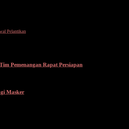
jauan di beberapa Gereja, Pos Pelayanan yang berada di depan bunda
al Pelantikan
 Tim Pemenangan Rapat Persiapan
agi Masker