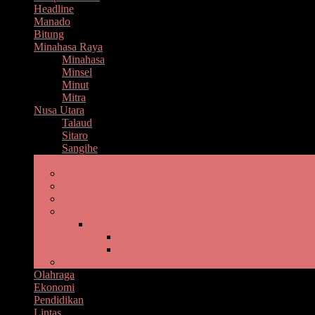
Headline
Manado
Bitung
Minahasa Raya
Minahasa
Minsel
Minut
Mitra
Nusa Utara
Talaud
Sitaro
Sangihe
Bolmong Raya
Kotamobagu
Boltim
Bolsel
Bolmut
Gaya Hidup
Kesehatan
Kuliner
Bolmong
Olahraga
Ekonomi
Pendidikan
Lintas