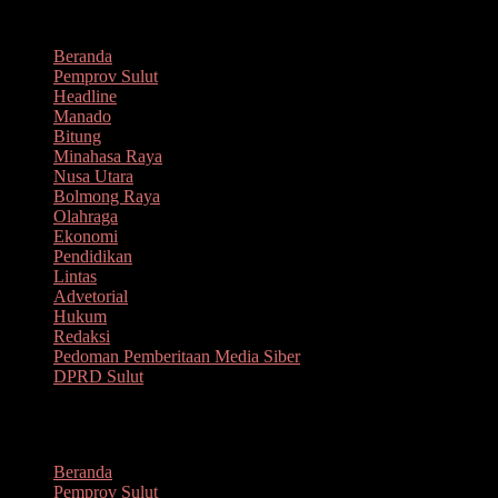
Lompat
Agustus 7, 2026
ke
Beranda
konten
Pemprov Sulut
Headline
Manado
Bitung
Minahasa Raya
Nusa Utara
Bolmong Raya
Olahraga
Ekonomi
Pendidikan
Lintas
Advetorial
Hukum
Redaksi
Pedoman Pemberitaan Media Siber
DPRD Sulut
Menu
Beranda
Pemprov Sulut