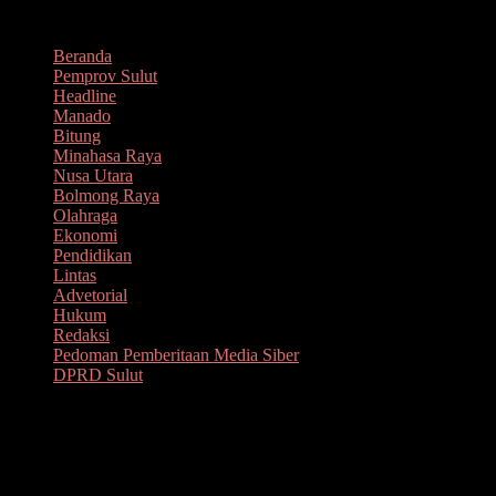
Lompat
Agustus 9, 2026
ke
Beranda
konten
Pemprov Sulut
Headline
Manado
Bitung
Minahasa Raya
Nusa Utara
Bolmong Raya
Olahraga
Ekonomi
Pendidikan
Lintas
Advetorial
Hukum
Redaksi
Pedoman Pemberitaan Media Siber
DPRD Sulut