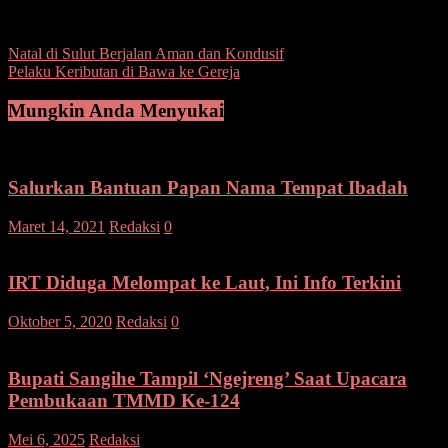
Post Views:
95
Navigasi
Natal di Sulut Berjalan Aman dan Kondusif
Pelaku Keributan di Bawa ke Gereja
pos
Mungkin Anda Menyukai
Salurkan Bantuan Papan Nama Tempat Ibadah
Maret 14, 2021
Redaksi
0
IRT Diduga Melompat ke Laut, Ini Info Terkini
Oktober 5, 2020
Redaksi
0
Bupati Sangihe Tampil ‘Ngejreng’ Saat Upacara
Pembukaan TMMD Ke-124
pada
Mei 6, 2025
Redaksi
Komentar Dinonaktifkan