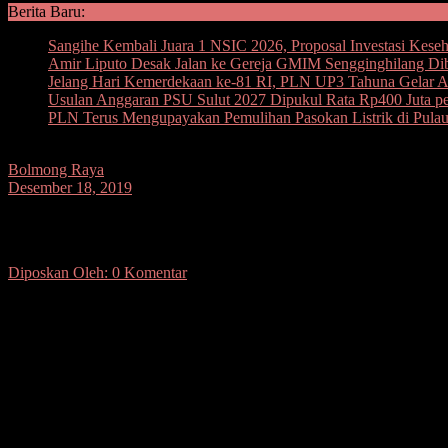
Berita Baru:
Sangihe Kembali Juara 1 NSIC 2026, Proposal Investasi Kese
Amir Liputo Desak Jalan ke Gereja GMIM Sengginghilang Di
Jelang Hari Kemerdekaan ke-81 RI, PLN UP3 Tahuna Gelar Ape
Usulan Anggaran PSU Sulut 2027 Dipukul Rata Rp400 Juta per
PLN Terus Mengupayakan Pemulihan Pasokan Listrik di Pula
Bolmong Raya
Desember 18, 2019
Kamis, 105 Sangadi Terpilih Dilantik
Diposkan Oleh:
0 Komentar
SUARASULUT.COM,BOLMONG- 105 Sangadi (kepala desa) terpilih ha
Kepala Dinas Pemberdayaan Masyarat Desa (DPMD) Bolmong melalui
Menurut Isnaidin undangan sudah disebar. Jam 9 pagi para calon sang
Isnaidin menambahkan, para calon sangadi yang akan dilantik harus
Diketahui, Kabupaten Bolmong menggelar pemilihan sangadi serenta
tahunan itu.(ano)