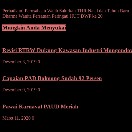
Post Views:
114
Navigasi
Perhatikan! Perusahaan Wajib Salurkan THR Natal dan Tahun Baru
Dharma Wanita Persatuan Peringati HUT DWP ke 20
pos
Mungkin Anda Menyukai
Revisi RTRW Dukung Kawasan Industri Mongondo
Desember 3, 2019
0
Capaian PAD Bolmong Sudah 92 Persen
Desember 9, 2019
0
Pawai Karnaval PAUD Meriah
Maret 11, 2020
0
Tinggalkan Balasan