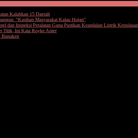
hatan Kalahkan 15 Daerah
bangun: “Kasihan Masyarakat Kalau Hujan”
l dan Inspeksi Peralatan Guna Pastikan Keandalan Listrik Kepulaua
 Titik, Ini Kata Royke Anter
u Bunaken
sil Pemilihan Sangadi 14 November 2019 lalu se Kabupaten Bolaa
 Kepala Bidang Pemerintahan Desa Isnaidin Mamonto membenarkan i
adi sudah berada d kantor bupati untuk gladi.
 langsung mengenakan Pakaian Dinas Upacara Besar (PDUB), dan untuk
k pada 14 November lalu, di 105 desa. Pemkab Bolmong menggelontork