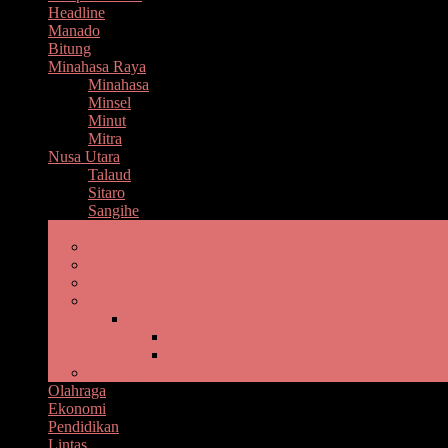
Headline
Manado
Bitung
Minahasa Raya
Minahasa
Minsel
Minut
Mitra
Nusa Utara
Talaud
Sitaro
Sangihe
Bolmong Raya
Kotamobagu
Boltim
Bolsel
Bolmut
Gaya Hidup
Kesehatan
Kuliner
Bolmong
Olahraga
Ekonomi
Pendidikan
Lintas