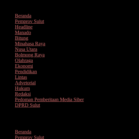
Lompat
Agustus 8, 2026
ke
Beranda
konten
Pemprov Sulut
Headline
Manado
Bitung
Minahasa Raya
Nusa Utara
Bolmong Raya
Olahraga
Ekonomi
Pendidikan
Lintas
Advetorial
Hukum
Redaksi
Pedoman Pemberitaan Media Siber
DPRD Sulut
Menu
Beranda
Pemprov Sulut