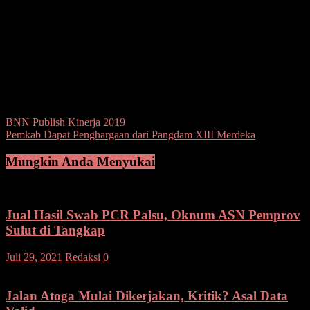
tidak melampirkan STR, tapi nyatanya sudah dilampirkan, itu bisa
disanggah,” tegasnya.
Dia menegaskan, pihaknya memberikan waktu sanggah kepada
pelamar yang dinyatakan TMS, selama tiga hari. Jika lewat dari
waktu tersebut, pelamar dinyatakan telah menerima. “Waktunya
mulai dari tanggal 17 sampai 19 Desember 2019,” ungkapnya.(ano)
Post Views:
107
Navigasi
BNN Publish Kinerja 2019
Pemkab Dapat Penghargaan dari Pangdam XIII Merdeka
pos
Mungkin Anda Menyukai
Jual Hasil Swab PCR Palsu, Oknum ASN Pemprov
Sulut di Tangkap
Juli 29, 2021
Redaksi
0
Jalan Atoga Mulai Dikerjakan, Kritik? Asal Data