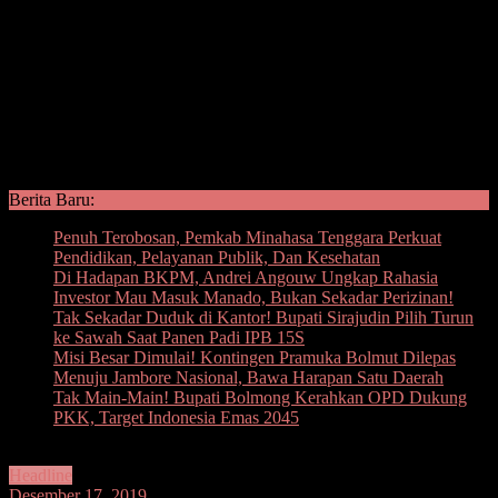
Berita Baru:
Penuh Terobosan, Pemkab Minahasa Tenggara Perkuat
Pendidikan, Pelayanan Publik, Dan Kesehatan
Di Hadapan BKPM, Andrei Angouw Ungkap Rahasia
Investor Mau Masuk Manado, Bukan Sekadar Perizinan!
Tak Sekadar Duduk di Kantor! Bupati Sirajudin Pilih Turun
ke Sawah Saat Panen Padi IPB 15S
Misi Besar Dimulai! Kontingen Pramuka Bolmut Dilepas
Menuju Jambore Nasional, Bawa Harapan Satu Daerah
Tak Main-Main! Bupati Bolmong Kerahkan OPD Dukung
PKK, Target Indonesia Emas 2045
Headline
Desember 17, 2019