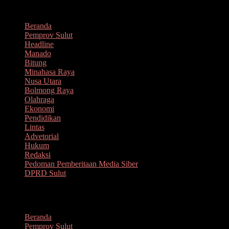
Lompat
Agustus 7, 2026
ke
Beranda
konten
Pemprov Sulut
Headline
Manado
Bitung
Minahasa Raya
Nusa Utara
Bolmong Raya
Olahraga
Ekonomi
Pendidikan
Lintas
Advetorial
Hukum
Redaksi
Pedoman Pemberitaan Media Siber
DPRD Sulut
Menu
Beranda
Pemprov Sulut