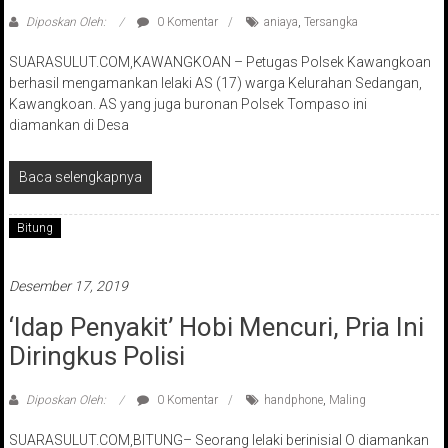
Diposkan Oleh:
0 Komentar
aniaya
,
Tersangka
SUARASULUT.COM,KAWANGKOAN – Petugas Polsek Kawangkoan
berhasil mengamankan lelaki AS (17) warga Kelurahan Sedangan,
Kawangkoan. AS yang juga buronan Polsek Tompaso ini
diamankan di Desa
Baca selengkapnya
Bitung
Desember 17, 2019
‘Idap Penyakit’ Hobi Mencuri, Pria Ini
Diringkus Polisi
Diposkan Oleh:
0 Komentar
handphone
,
Maling
SUARASULUT.COM,BITUNG– Seorang lelaki berinisial O diamankan