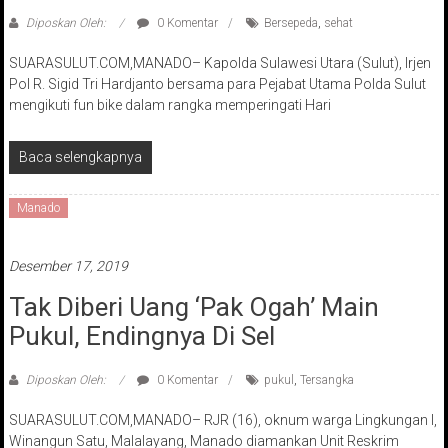
Diposkan Oleh:
0 Komentar
Bersepeda
,
sehat
SUARASULUT.COM,MANADO– Kapolda Sulawesi Utara (Sulut), Irjen
Pol R. Sigid Tri Hardjanto bersama para Pejabat Utama Polda Sulut
mengikuti fun bike dalam rangka memperingati Hari
Baca selengkapnya
Manado
Desember 17, 2019
Tak Diberi Uang ‘Pak Ogah’ Main
Pukul, Endingnya Di Sel
Diposkan Oleh:
0 Komentar
pukul
,
Tersangka
SUARASULUT.COM,MANADO– RJR (16), oknum warga Lingkungan I,
Winangun Satu, Malalayang, Manado diamankan Unit Reskrim