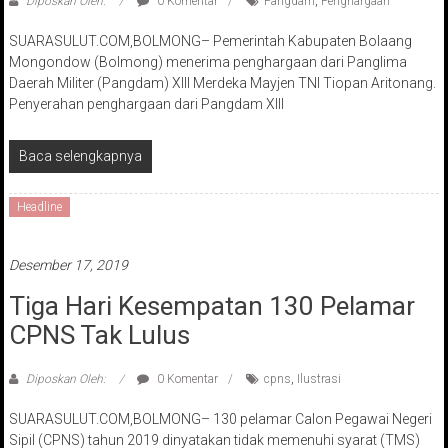
Diposkan Oleh:
0 Komentar
Pangdam
,
Penghargaan
SUARASULUT.COM,BOLMONG– Pemerintah Kabupaten Bolaang
Mongondow (Bolmong) menerima penghargaan dari Panglima
Daerah Militer (Pangdam) XIII Merdeka Mayjen TNI Tiopan Aritonang.
Penyerahan penghargaan dari Pangdam XIII
Baca selengkapnya
Headline
Desember 17, 2019
Tiga Hari Kesempatan 130 Pelamar
CPNS Tak Lulus
Diposkan Oleh:
0 Komentar
cpns
,
Ilustrasi
SUARASULUT.COM,BOLMONG– 130 pelamar Calon Pegawai Negeri
Sipil (CPNS) tahun 2019 dinyatakan tidak memenuhi syarat (TMS)