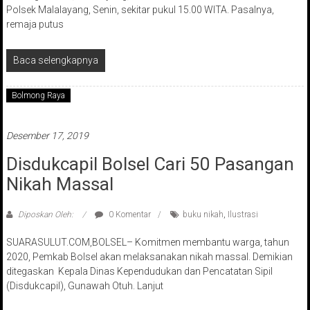
Polsek Malalayang, Senin, sekitar pukul 15.00 WITA. Pasalnya,
remaja putus
Baca selengkapnya
Bolmong Raya
Desember 17, 2019
Disdukcapil Bolsel Cari 50 Pasangan
Nikah Massal
Diposkan Oleh:
0 Komentar
buku nikah
,
Ilustrasi
SUARASULUT.COM,BOLSEL– Komitmen membantu warga, tahun
2020, Pemkab Bolsel akan melaksanakan nikah massal. Demikian
ditegaskan Kepala Dinas Kependudukan dan Pencatatan Sipil
(Disdukcapil), Gunawah Otuh. Lanjut