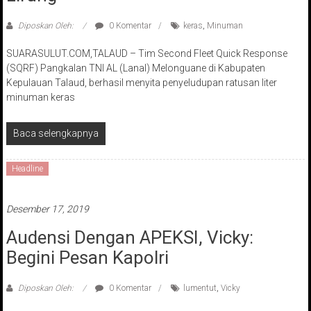
Diposkan Oleh:
0 Komentar
keras
,
Minuman
SUARASULUT.COM,TALAUD – Tim Second Fleet Quick Response
(SQRF) Pangkalan TNI AL (Lanal) Melonguane di Kabupaten
Kepulauan Talaud, berhasil menyita penyeludupan ratusan liter
minuman keras
Baca selengkapnya
Headline
Desember 17, 2019
Audensi Dengan APEKSI, Vicky:
Begini Pesan Kapolri
Diposkan Oleh:
0 Komentar
lumentut
,
Vicky