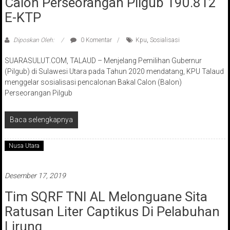
Calon Perseorangan Pilgub 190.812
E-KTP
Diposkan Oleh:
0 Komentar
Kpu
,
Sosialisasi
SUARASULUT.COM, TALAUD – Menjelang Pemilihan Gubernur
(Pilgub) di Sulawesi Utara pada Tahun 2020 mendatang, KPU Talaud
menggelar sosialisasi pencalonan Bakal Calon (Balon)
Perseorangan Pilgub
Baca selengkapnya
Nusa Utara
Desember 17, 2019
Tim SQRF TNI AL Melonguane Sita
Ratusan Liter Captikus Di Pelabuhan
Lirung