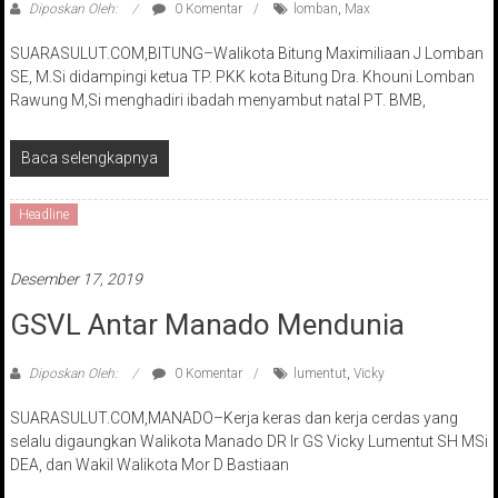
Diposkan Oleh:
0 Komentar
lomban
,
Max
SUARASULUT.COM,BITUNG–Walikota Bitung Maximiliaan J Lomban
SE, M.Si didampingi ketua TP. PKK kota Bitung Dra. Khouni Lomban
Rawung M,Si menghadiri ibadah menyambut natal PT. BMB,
Baca selengkapnya
Headline
Desember 17, 2019
GSVL Antar Manado Mendunia
Diposkan Oleh:
0 Komentar
lumentut
,
Vicky
SUARASULUT.COM,MANADO–Kerja keras dan kerja cerdas yang
selalu digaungkan Walikota Manado DR Ir GS Vicky Lumentut SH MSi
DEA, dan Wakil Walikota Mor D Bastiaan