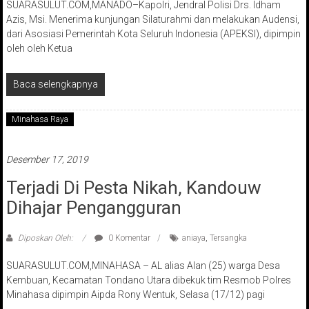
SUARASULUT.COM,MANADO–Kapolri, Jendral Polisi Drs. Idham
Azis, Msi. Menerima kunjungan Silaturahmi dan melakukan Audensi,
dari Asosiasi Pemerintah Kota Seluruh Indonesia (APEKSI), dipimpin
oleh oleh Ketua
Baca selengkapnya
Minahasa Raya
Desember 17, 2019
Terjadi Di Pesta Nikah, Kandouw
Dihajar Pengangguran
Diposkan Oleh:
0 Komentar
aniaya
,
Tersangka
SUARASULUT.COM,MINAHASA – AL alias Alan (25) warga Desa
Kembuan, Kecamatan Tondano Utara dibekuk tim Resmob Polres
Minahasa dipimpin Aipda Rony Wentuk, Selasa (17/12) pagi