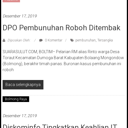
Desember 17, 2019
DPO Pembunuhan Roboh Ditembak
Diposkan Oleh:
0 Komentar
pembunuhan
,
Tersangka
SUARASULUT.COM, BOLTIM– Pelarian RM alias Rinto warga Desa
Toraut Kecamatan Dumoga Barat Kabupaten Bolaang Mongondow
(Bolmong), berakhir timah panas. Buronan kasus pembunuhan ini
roboh
Baca selengkapnya
Bolmong Raya
Desember 17, 2019
Diskominfo Tingkatkan Keahlian IT