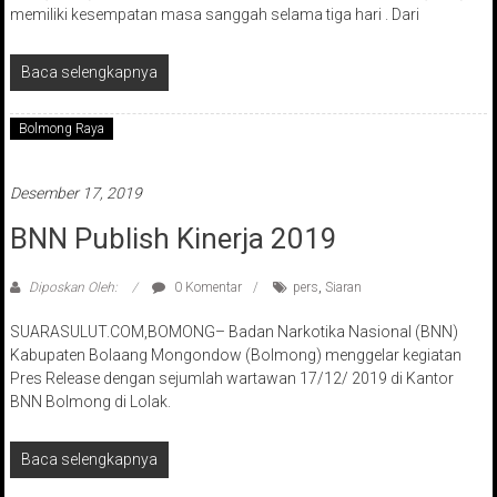
memiliki kesempatan masa sanggah selama tiga hari . Dari
Baca selengkapnya
Bolmong Raya
Desember 17, 2019
BNN Publish Kinerja 2019
Diposkan Oleh:
0 Komentar
pers
,
Siaran
SUARASULUT.COM,BOMONG– Badan Narkotika Nasional (BNN)
Kabupaten Bolaang Mongondow (Bolmong) menggelar kegiatan
Pres Release dengan sejumlah wartawan 17/12/ 2019 di Kantor
BNN Bolmong di Lolak.
Baca selengkapnya