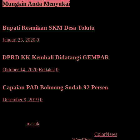
Mungkin Anda Menyukai
Bupati Resmikan SKM Desa Tolutu
Januari 23, 2020
0
DPRD KK Kembali Didatangi GEMPAR
Oktober 14, 2020
Redaksi
0
Capaian PAD Bolmong Sudah 92 Persen
Desember 9, 2019
0
Tinggalkan Balasan
Anda harus
masuk
untuk berkomentar.
Copyright © 2026
. All rights reserved. Tema:
ColorNews
oleh
ThemeGrill. Dipersembahkan oleh
WordPress
.