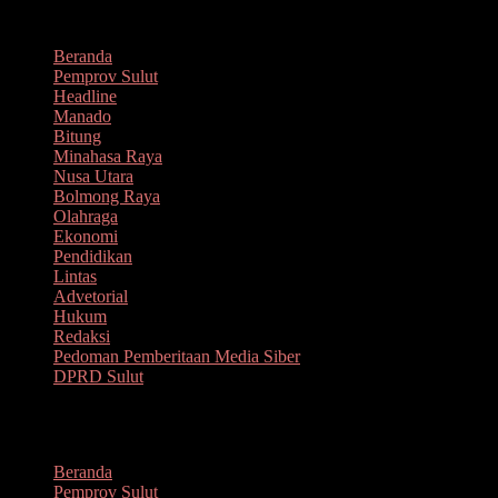
Lompat
Agustus 6, 2026
ke
Beranda
konten
Pemprov Sulut
Headline
Manado
Bitung
Minahasa Raya
Nusa Utara
Bolmong Raya
Olahraga
Ekonomi
Pendidikan
Lintas
Advetorial
Hukum
Redaksi
Pedoman Pemberitaan Media Siber
DPRD Sulut
Menu
Beranda
Pemprov Sulut