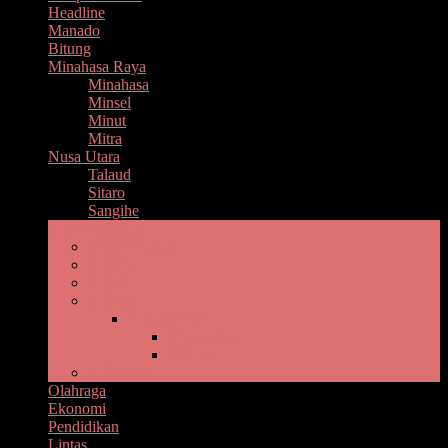
Headline
Manado
Bitung
Minahasa Raya
Minahasa
Minsel
Minut
Mitra
Nusa Utara
Talaud
Sitaro
Sangihe
Bolmong Raya
Kotamobagu
Boltim
Bolsel
Bolmut
Gaya Hidup
Kesehatan
Kuliner
Bolmong
Olahraga
Ekonomi
Pendidikan
Lintas