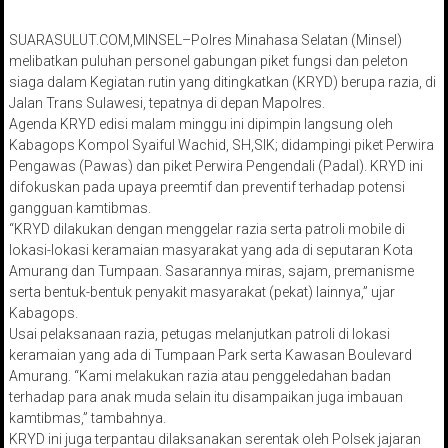
SUARASULUT.COM,MINSEL–Polres Minahasa Selatan (Minsel)
melibatkan puluhan personel gabungan piket fungsi dan peleton
siaga dalam Kegiatan rutin yang ditingkatkan (KRYD) berupa razia, di
Jalan Trans Sulawesi, tepatnya di depan Mapolres.
Agenda KRYD edisi malam minggu ini dipimpin langsung oleh
Kabagops Kompol Syaiful Wachid, SH,SIK; didampingi piket Perwira
Pengawas (Pawas) dan piket Perwira Pengendali (Padal). KRYD ini
difokuskan pada upaya preemtif dan preventif terhadap potensi
gangguan kamtibmas.
“KRYD dilakukan dengan menggelar razia serta patroli mobile di
lokasi-lokasi keramaian masyarakat yang ada di seputaran Kota
Amurang dan Tumpaan. Sasarannya miras, sajam, premanisme
serta bentuk-bentuk penyakit masyarakat (pekat) lainnya,” ujar
Kabagops.
Usai pelaksanaan razia, petugas melanjutkan patroli di lokasi
keramaian yang ada di Tumpaan Park serta Kawasan Boulevard
Amurang. “Kami melakukan razia atau penggeledahan badan
terhadap para anak muda selain itu disampaikan juga imbauan
kamtibmas,” tambahnya.
KRYD ini juga terpantau dilaksanakan serentak oleh Polsek jajaran