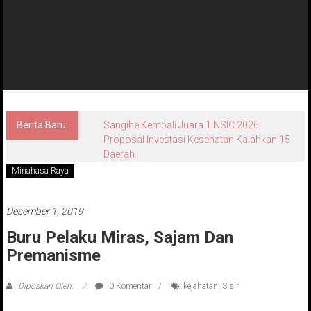
Berita Baru:
Sangihe Kembali Juara 1 NSIC 2026,
Proposal Investasi Kesehatan Kalahkan 15
Daerah
Minahasa Raya
Desember 1, 2019
Buru Pelaku Miras, Sajam Dan
Premanisme
Diposkan Oleh:
0 Komentar
kejahatan
,
Sisir