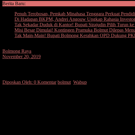
Berita Baru:
Penuh Terobosan, Pemkab Minahasa Tenggara Perkuat Pendidi
Di Hadapan BKPM, Andrei Angouw Ungkap Rahasia Investor
Tak Sekadar Duduk di Kantor! Bupati Sirajudin Pilih Turun k
Misi Besar Dimulai! Kontingen Pramuka Bolmut Dilepas Men
Tak Main-Main! Bupati Bolmong Kerahkan OPD Dukung PKK,
Bolmong Raya
November 20, 2019
Wabup Buka Workshop Jakstrada dan Ra
Diposkan Oleh:
0 Komentar
bolmut
,
Wabup
SUARASULUT.COM,BOLMUT–Wakil Bupati Bolmut Drs. Hi. Amin Las
Adipura yang bertempat di Raung Rapat BPKAD Bolmut.
Wakil Bupati menyampaikan kegiatan ini sangat penting guna mem
Bolmut meraih Adipura untuk kaegori Kota Kecil.
Karenanya, Pemerintah Daerah terus berupaya maksimal melakukan pe
Disamping itu, Pemerintah Daerah telah berkomitmen mendukung Per
menerbitkan Perbup tentang Jakstrada, melalui komitmen bahwa masal