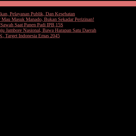
kan, Pelayanan Publik, Dan Kesehatan
 Mau Masuk Manado, Bukan Sekadar Perizinan!
e Sawah Saat Panen Padi IPB 15S
uju Jambore Nasional, Bawa Harapan Satu Daerah
 Target Indonesia Emas 2045
ker Program Adipura
ena, MAP membuka Workshop Kebijakan Strategi Daerah (Jakstrad
berikan bekal dan pemahaman, menyatukan persepsi dan mendorong k
mbenahan terhadap tata kelola dan daya dukung lingkungan yang saat 
pres No. 97 Tahun 2017 tentang Jakstranas pengelolaan sampah ruma
ah lingkungan bukan hanya tanggung jawab Pemerintah saja, melainkan