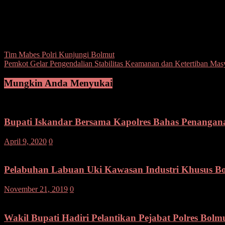
Dirinya mengimbau seluruh aparat Pemerintah serta pihak terkait la
“Mari samakan persepsi dan sinergitas seluruh pemangku kepenting
Tahun 2025”.(ano)
Post Views:
104
Navigasi
Tim Mabes Polri Kunjungi Bolmut
Pemkot Gelar Pengendalian Stabilitas Keamanan dan Ketertiban Mas
pos
Mungkin Anda Menyukai
Bupati Iskandar Bersama Kapolres Bahas Penangana
April 9, 2020
0
Pelabuhan Labuan Uki Kawasan Industri Khusus B
November 21, 2019
0
Wakil Bupati Hadiri Pelantikan Pejabat Polres Bolm