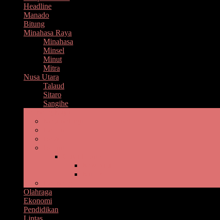
Headline
Manado
Bitung
Minahasa Raya
Minahasa
Minsel
Minut
Mitra
Nusa Utara
Talaud
Sitaro
Sangihe
Bolmong Raya
Kotamobagu
Boltim
Bolsel
Bolmut
Gaya Hidup
Kesehatan
Kuliner
Bolmong
Olahraga
Ekonomi
Pendidikan
Lintas