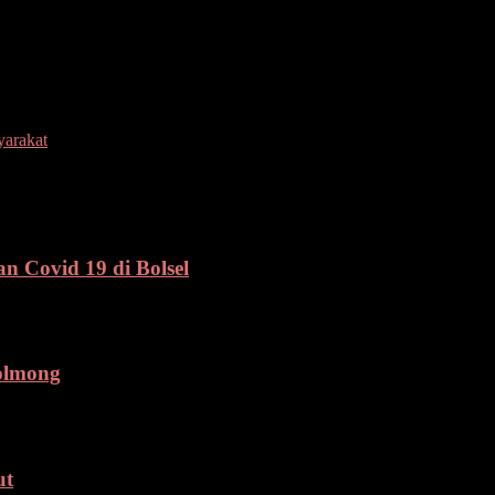
innya untuk mengajak masyarakat melakukan pengurangan sampah plasti
an dalam upaya bersama memenuhi target Nasional pengurangan sampah 
yarakat
n Covid 19 di Bolsel
olmong
ut