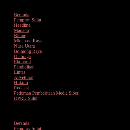
Lompat
Agustus 7, 2026
ke
Beranda
konten
Pemprov Sulut
Headline
Manado
Bitung
Minahasa Raya
Nusa Utara
Bolmong Raya
Olahraga
Ekonomi
Pendidikan
Lintas
Advetorial
Hukum
Redaksi
Pedoman Pemberitaan Media Siber
DPRD Sulut
Menu
Beranda
Pemprov Sulut