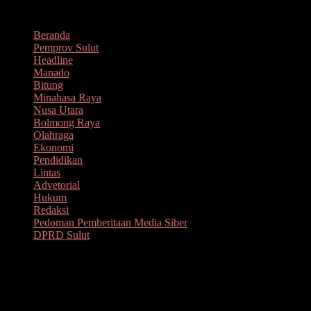
Lompat
Agustus 9, 2026
ke
Beranda
konten
Pemprov Sulut
Headline
Manado
Bitung
Minahasa Raya
Nusa Utara
Bolmong Raya
Olahraga
Ekonomi
Pendidikan
Lintas
Advetorial
Hukum
Redaksi
Pedoman Pemberitaan Media Siber
DPRD Sulut