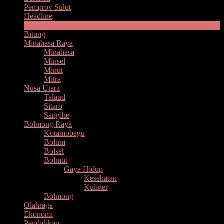
Pemprov Sulut
Headline
Manado
Bitung
Minahasa Raya
Minahasa
Minsel
Minut
Mitra
Nusa Utara
Talaud
Sitaro
Sangihe
Bolmong Raya
Kotamobagu
Boltim
Bolsel
Bolmut
Gaya Hidup
Kesehatan
Kuliner
Bolmong
Olahraga
Ekonomi
Pendidikan