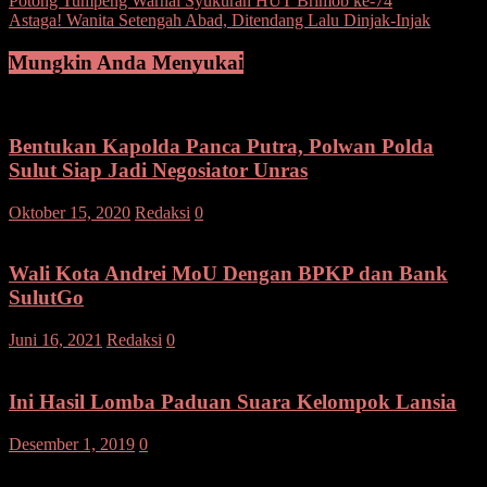
Navigasi
Potong Tumpeng Warnai Syukuran HUT Brimob ke-74
Astaga! Wanita Setengah Abad, Ditendang Lalu Dinjak-Injak
pos
Mungkin Anda Menyukai
Bentukan Kapolda Panca Putra, Polwan Polda
Sulut Siap Jadi Negosiator Unras
Oktober 15, 2020
Redaksi
0
Wali Kota Andrei MoU Dengan BPKP dan Bank
SulutGo
Juni 16, 2021
Redaksi
0
Ini Hasil Lomba Paduan Suara Kelompok Lansia
Desember 1, 2019
0
Tinggalkan Balasan