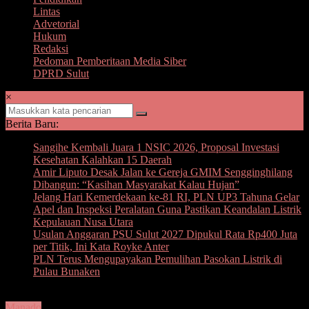
Lintas
Advetorial
Hukum
Redaksi
Pedoman Pemberitaan Media Siber
DPRD Sulut
×
Berita Baru:
Sangihe Kembali Juara 1 NSIC 2026, Proposal Investasi
Kesehatan Kalahkan 15 Daerah
Amir Liputo Desak Jalan ke Gereja GMIM Sengginghilang
Dibangun: “Kasihan Masyarakat Kalau Hujan”
Jelang Hari Kemerdekaan ke-81 RI, PLN UP3 Tahuna Gelar
Apel dan Inspeksi Peralatan Guna Pastikan Keandalan Listrik
Kepulauan Nusa Utara
Usulan Anggaran PSU Sulut 2027 Dipukul Rata Rp400 Juta
per Titik, Ini Kata Royke Anter
PLN Terus Mengupayakan Pemulihan Pasokan Listrik di
Pulau Bunaken
Manado